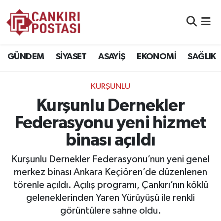
GÜNDEM
Nöbetçi Eczaneler
GÜNDEM
SİYASET
ASAYİŞ
EKONOMİ
SAĞLIK
SİYASET
Hava Durumu
KURŞUNLU
ASAYİŞ
Namaz Vakitleri
Kurşunlu Dernekler
EKONOMİ
Trafik Durumu
Federasyonu yeni hizmet
binası açıldı
SAĞLIK
Süper Lig Puan Durumu ve Fikstür
Kurşunlu Dernekler Federasyonu’nun yeni genel
SPOR
Tüm Manşetler
merkez binası Ankara Keçiören’de düzenlenen
törenle açıldı. Açılış programı, Çankırı’nın köklü
EĞİTİM
Son Dakika Haberleri
geleneklerinden Yaren Yürüyüşü ile renkli
görüntülere sahne oldu.
YAŞAM
Haber Arşivi