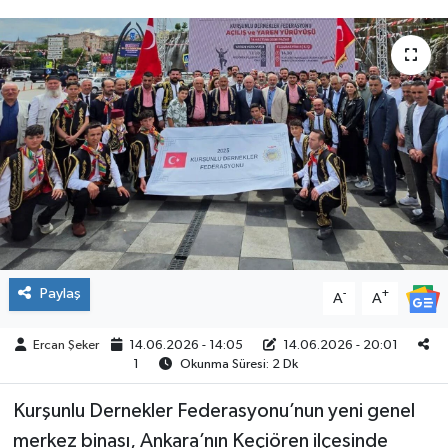
ÇEVRE
İLÇELER
RESMİ İLANLAR
KÜLTÜR
TURİZM
MAGAZİN
Paylaş
-
+
A
A
VEFAT
Ercan Şeker
14.06.2026 - 14:05
14.06.2026 - 20:01
1
Okunma Süresi: 2 Dk
BİLİM&TEKNOLOJİ
Kurşunlu Dernekler Federasyonu’nun yeni genel
merkez binası, Ankara’nın Keçiören ilçesinde
BÖLGE