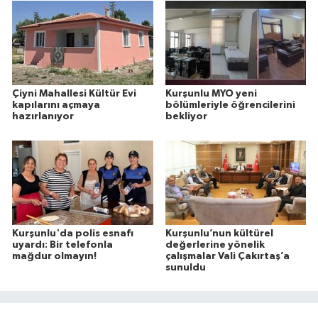
Çiyni Mahallesi Kültür Evi
Kurşunlu MYO yeni
kapılarını açmaya
bölümleriyle öğrencilerini
hazırlanıyor
bekliyor
Kurşunlu'da polis esnafı
Kurşunlu’nun kültürel
uyardı: Bir telefonla
değerlerine yönelik
mağdur olmayın!
çalışmalar Vali Çakırtaş’a
sunuldu