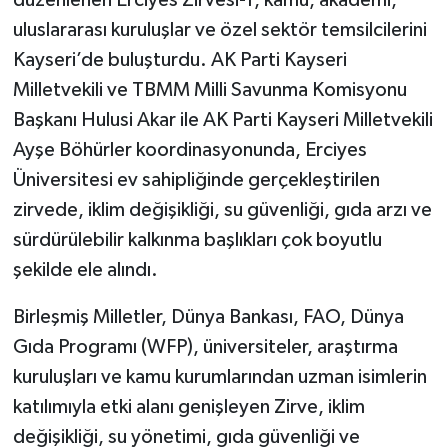
düzenlenen Erciyes Zirvesi-1, kamu, akademi,
uluslararası kuruluşlar ve özel sektör temsilcilerini
TÜRKİYE
Kayseri’de buluşturdu. AK Parti Kayseri
Milletvekili ve TBMM Milli Savunma Komisyonu
DÜNYA
Başkanı Hulusi Akar ile AK Parti Kayseri Milletvekili
Ayşe Böhürler koordinasyonunda, Erciyes
Üniversitesi ev sahipliğinde gerçekleştirilen
zirvede, iklim değişikliği, su güvenliği, gıda arzı ve
sürdürülebilir kalkınma başlıkları çok boyutlu
şekilde ele alındı.
Birleşmiş Milletler, Dünya Bankası, FAO, Dünya
Gıda Programı (WFP), üniversiteler, araştırma
kuruluşları ve kamu kurumlarından uzman isimlerin
katılımıyla etki alanı genişleyen Zirve, iklim
değişikliği, su yönetimi, gıda güvenliği ve