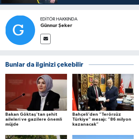
EDITÖR HAKKINDA
Günnur Şeker
Bunlar da ilginizi çekebilir
Bakan Göktaş'tan şehit
Bahçeli’den “Terörsüz
aileleri ve gazilere önemli
Türkiye” mesajı: “86 milyon
müjde
kazanacak”