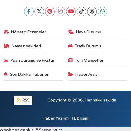
Nöbetçi Eczaneler
Hava Durumu
Namaz Vakitleri
Trafik Durumu
Puan Durumu ve Fikstür
Tüm Manşetler
Son Dakika Haberleri
Haber Arşivi
RSS
Copyright © 2008. Her hakkı saklıdır.
Haber Yazılımı
:
TE Bilişim
o sohbet
çankırı öğrenci yurt