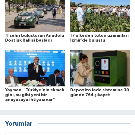
11 şehri buluşturan Anadolu
17 ülkeden tütün uzmanları
Dostluk Rallisi başladı
İzmir’de buluştu
Yayman: "Türkiye'nin ekmek
Depozito iade sistemine 30
gibi, su gibi yeni bir
günde 764 şikayet
anayasaya ihtiyacı var"
Yorumlar