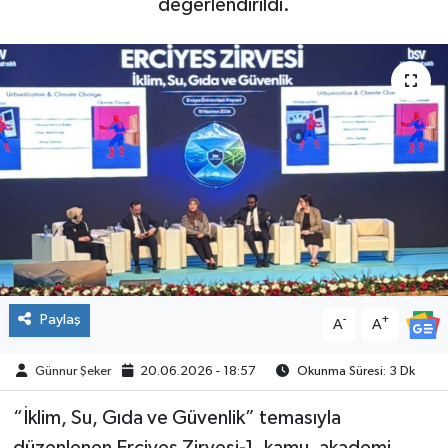
değerlendirildi.
ÇEVRE
İLÇELER
RESMİ İLANLAR
KÜLTÜR
TURİZM
MAGAZİN
Paylaş
-
+
A
A
VEFAT
Günnur Şeker
20.06.2026 - 18:57
Okunma Süresi: 3 Dk
BİLİM&TEKNOLOJİ
“İklim, Su, Gıda ve Güvenlik” temasıyla
BÖLGE