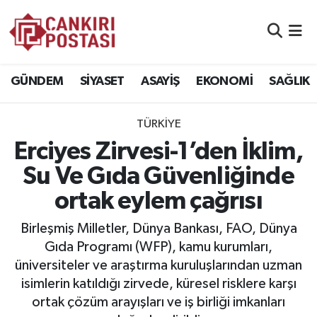
GÜNDEM
Nöbetçi Eczaneler
GÜNDEM
SİYASET
ASAYİŞ
EKONOMİ
SAĞLIK
SİYASET
Hava Durumu
TÜRKİYE
ASAYİŞ
Namaz Vakitleri
Erciyes Zirvesi-1’den İklim,
EKONOMİ
Trafik Durumu
Su Ve Gıda Güvenliğinde
ortak eylem çağrısı
SAĞLIK
Süper Lig Puan Durumu ve Fikstür
Birleşmiş Milletler, Dünya Bankası, FAO, Dünya
SPOR
Tüm Manşetler
Gıda Programı (WFP), kamu kurumları,
üniversiteler ve araştırma kuruluşlarından uzman
EĞİTİM
Son Dakika Haberleri
isimlerin katıldığı zirvede, küresel risklere karşı
ortak çözüm arayışları ve iş birliği imkanları
YAŞAM
Haber Arşivi