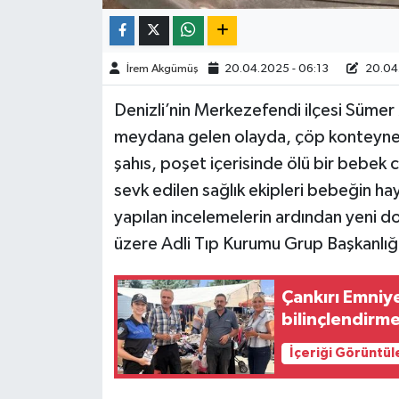
TÜRKİYE
İrem Akgümüş
20.04.2025 - 06:13
20.04.
DÜNYA
Denizli’nin Merkezefendi ilçesi Süme
meydana gelen olayda, çöp konteyne
şahıs, poşet içerisinde ölü bir bebek 
sevk edilen sağlık ekipleri bebeğin hay
yapılan incelemelerin ardından yeni 
üzere Adli Tıp Kurumu Grup Başkanlığı
Çankırı Emniye
bilinçlendirme
İçeriği Görüntül