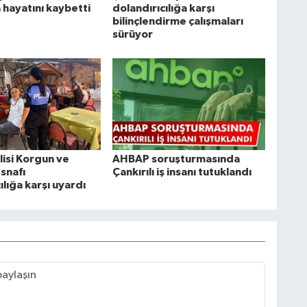
 hayatını kaybetti
dolandırıcılığa karşı
bilinçlendirme çalışmaları
sürüyor
lisi Korgun ve
AHBAP soruşturmasında
snafı
Çankırılı iş insanı tutuklandı
ılığa karşı uyardı