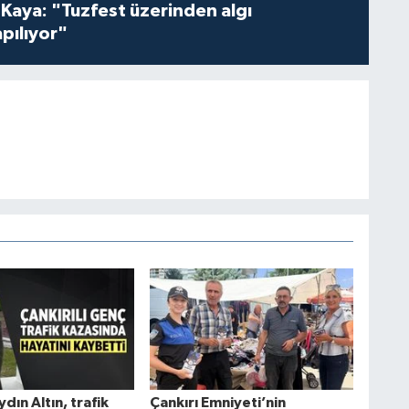
 Kaya: "Tuzfest üzerinden algı
pılıyor"
ydın Altın, trafik
Çankırı Emniyeti’nin