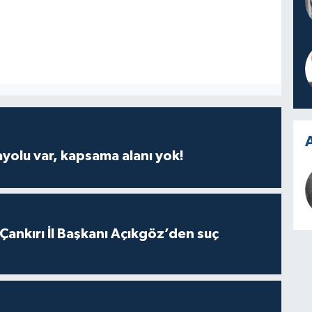
A
ayolu var, kapsama alanı yok!
 Çankırı İl Başkanı Açıkgöz’den suç