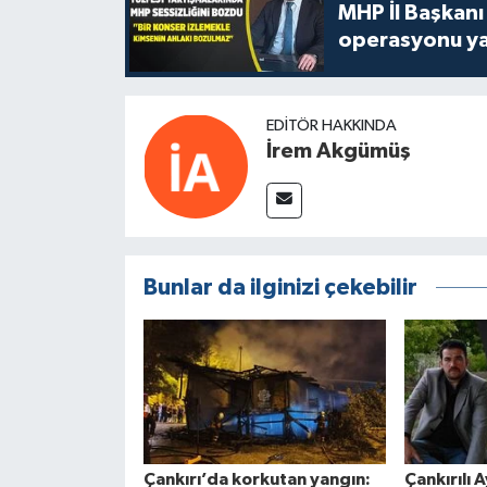
MHP İl Başkanı
operasyonu ya
EDITÖR HAKKINDA
İrem Akgümüş
Bunlar da ilginizi çekebilir
Çankırı’da korkutan yangın:
Çankırılı A