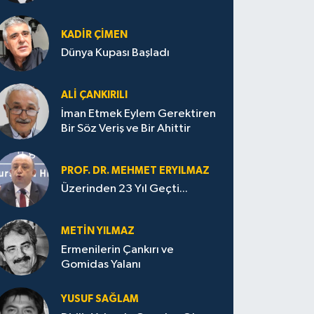
KADIR ÇIMEN
Dünya Kupası Başladı
ALI ÇANKIRILI
İman Etmek Eylem Gerektiren
Bir Söz Veriş ve Bir Ahittir
PROF. DR. MEHMET ERYILMAZ
Üzerinden 23 Yıl Geçti...
METIN YILMAZ
Ermenilerin Çankırı ve
Gomidas Yalanı
YUSUF SAĞLAM