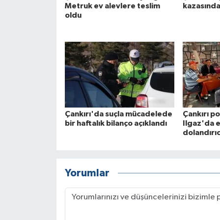
Metruk ev alevlere teslim
kazasında
oldu
Çankırı'da suçla mücadelede
Çankırı po
bir haftalık bilanço açıklandı
Ilgaz'da e
dolandırıc
Yorumlar