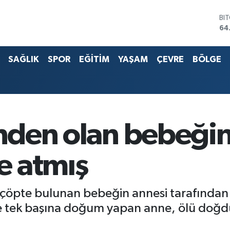
BI
64
DO
47
EU
55
SAĞLIK
SPOR
EĞİTİM
YAŞAM
ÇEVRE
BÖLGE
ST
64
G.
65
Bİ
13
inden olan bebeği
e atmış
çöpte bulunan bebeğin annesi tarafından çö
de tek başına doğum yapan anne, ölü doğd