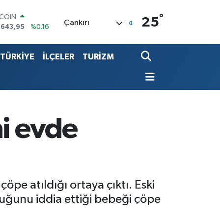
TCOIN
.643,95
%0.16
°
25
LAR
Çankırı
,6704
%0
RO
,0406
%-0.08
TÜRKİYE
İLÇELER
TURİZM
ERLİN
,2143
%0
ALTIN
00.87
%0.12
ST100
.799
%70
ni evde
pe atıldığı ortaya çıktı. Eski
uğunu iddia ettiği bebeği çöpe