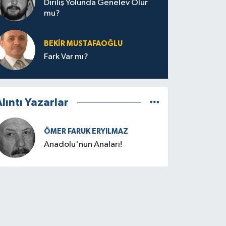
Diriliş Yolunda Genelev Olur
mu?
BEKIR MUSTAFAOĞLU
Fark Var mı?
lıntı Yazarlar
ÖMER FARUK ERYILMAZ
Anadolu'nun Anaları!