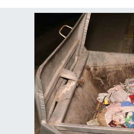
ÇEVRE
İLÇELER
RESMİ İLANLAR
KÜLTÜR
TURİZM
MAGAZİN
VEFAT
BİLİM&TEKNOLOJİ
BÖLGE