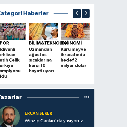
Kategori Haberler
BÖLGE
Çorum,
T
SPOR
BİLİM&TEKNOLOJİ
EKONOMİ
Anadolu Şiir
i
ldivanlı
Uzmandan
Kuru meyve
Akşamları'na
i
ehlivan
ağustos
ihracatında
ev sahipliği
s
atih Çelik
sıcaklarına
hedef 2
yapacak
b
ürkiye
karşı 10
milyar dolar
h
ampiyonu
hayati uyarı
m
ldu
Yazarlar
ERCAN ŞEKER
Winzip Çankırı'da yaşıyoruz