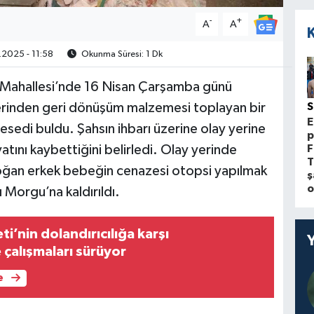
-
+
A
A
2025 - 11:58
Okunma Süresi: 1 Dk
r Mahallesi’nde 16 Nisan Çarşamba günü
rinden geri dönüşüm malzemesi toplayan bir
E
cesedi buldu. Şahsın ihbarı üzerine olay yerine
p
atını kaybettiğini belirledi. Olay yerinde
F
T
doğan erkek bebeğin cenazesi otopsi yapılmak
ş
o
 Morgu’na kaldırıldı.
ti’nin dolandırıcılığa karşı
 çalışmaları sürüyor
e