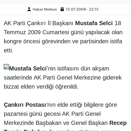
Haber Merkezi
15.07.2009 - 22:15
ÇEVRE
AK Parti Çankırı İl Başkanı
Mustafa Selci
18
İLÇELER
Temmuz 2009 Cumartesi günü yapılacak olan
RESMİ İLANLAR
kongre öncesi görevinden ve partisinden istifa
etti.
KÜLTÜR
Mustafa Selci
’nin istifasını dün akşam
TURİZM
saatlerinde AK Parti Genel Merkezine giderek
MAGAZİN
bizzat elden verdiği öğrenildi.
VEFAT
Çankırı Postası
’nın elde ettiği bilgilere göre
pazartesi günü gecesi AK Parti Genel
BİLİM&TEKNOLOJİ
Merkezinde Başbakan ve Genel Başkan
Recep
BÖLGE