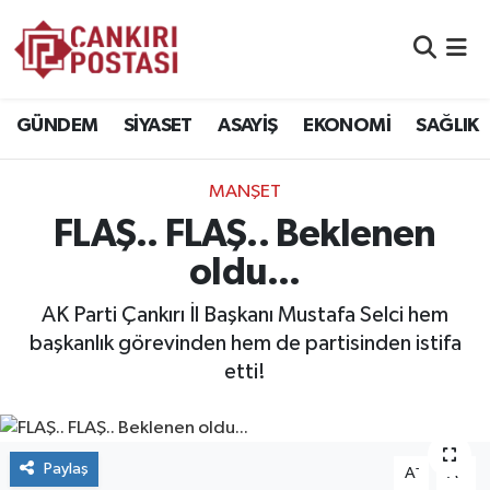
GÜNDEM
Nöbetçi Eczaneler
GÜNDEM
SİYASET
ASAYİŞ
EKONOMİ
SAĞLIK
SİYASET
Hava Durumu
MANŞET
ASAYİŞ
Namaz Vakitleri
FLAŞ.. FLAŞ.. Beklenen
EKONOMİ
Trafik Durumu
oldu...
SAĞLIK
Süper Lig Puan Durumu ve Fikstür
AK Parti Çankırı İl Başkanı Mustafa Selci hem
başkanlık görevinden hem de partisinden istifa
SPOR
Tüm Manşetler
etti!
EĞİTİM
Son Dakika Haberleri
Paylaş
-
+
YAŞAM
Haber Arşivi
A
A