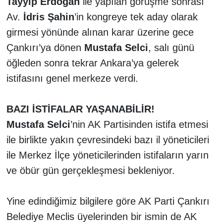
Tayyip Erdoğan
ile yapılan görüşme sonrası
Av.
İdris Şahin
’in kongreye tek aday olarak
TÜRKİYE
girmesi yönünde alınan karar üzerine gece
Çankırı’ya dönen
Mustafa Selci
, salı günü
DÜNYA
öğleden sonra tekrar Ankara’ya gelerek
istifasını genel merkeze verdi.
BAZI İSTİFALAR YAŞANABİLİR!
Mustafa Selci
’nin AK Partisinden istifa etmesi
ile birlikte yakın çevresindeki bazı il yöneticileri
ile Merkez İlçe yöneticilerinden istifaların yarın
ve öbür gün gerçekleşmesi bekleniyor.
Yine edindiğimiz bilgilere göre AK Parti Çankırı
Belediye Meclis üyelerinden bir ismin de AK