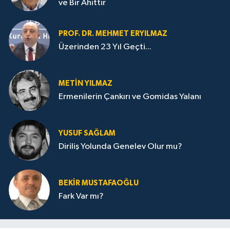
ve Bir Ahittir
PROF. DR. MEHMET ERYILMAZ
Üzerinden 23 Yıl Geçti...
METIN YILMAZ
Ermenilerin Çankırı ve Gomidas Yalanı
YUSUF SAĞLAM
Diriliş Yolunda Genelev Olur mu?
BEKIR MUSTAFAOĞLU
Fark Var mı?