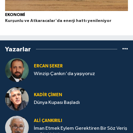
EKONOMİ
Kurşunlu ve Atkaracalar'da enerji hattı yenileniyor
İ
Yazarlar
ERCAN ŞEKER
Winzip Çankırı'da yaşıyoruz
KADIR ÇIMEN
Dünya Kupası Başladı
ALI ÇANKIRILI
İman Etmek Eylem Gerektiren Bir Söz Veriş