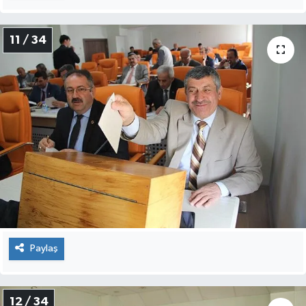
11 / 34
Paylaş
12 / 34