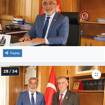
Paylaş
28 / 34