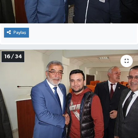
Paylaş
16 / 34