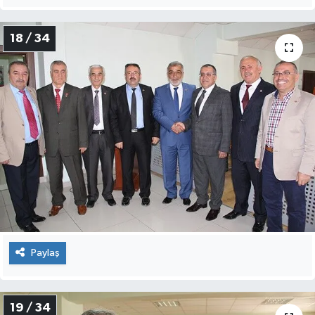
18 / 34
Paylaş
19 / 34