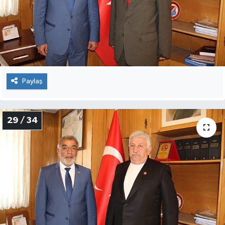
Paylaş
29 / 34