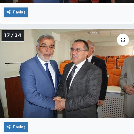
Paylaş
17 / 34
Paylaş