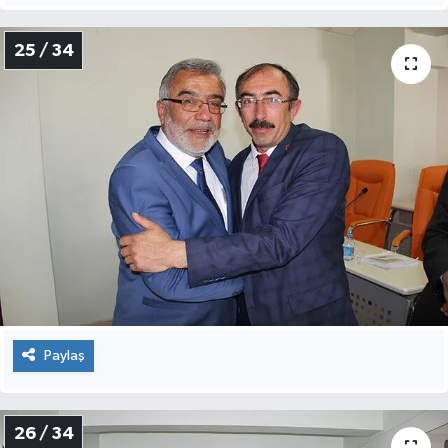
25 / 34
Paylaş
26 / 34