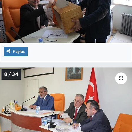
Paylaş
8 / 34