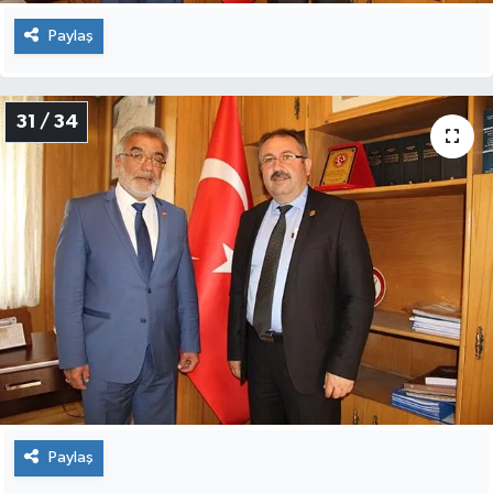
Paylaş
31 / 34
Paylaş