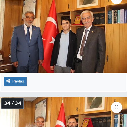
Paylaş
34 / 34