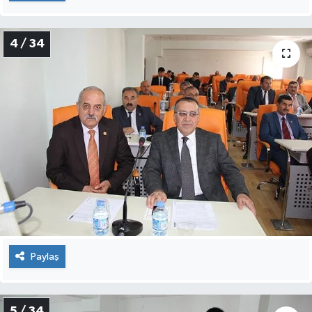
4 / 34
Paylaş
5 / 34