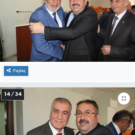
Paylaş
14 / 34