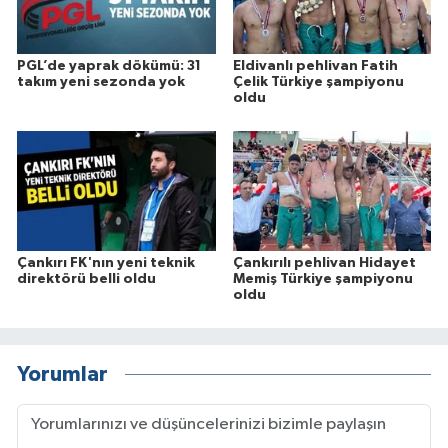
PGL’de yaprak dökümü: 31
Eldivanlı pehlivan Fatih
takım yeni sezonda yok
Çelik Türkiye şampiyonu
oldu
Çankırı FK'nın yeni teknik
Çankırılı pehlivan Hidayet
direktörü belli oldu
Memiş Türkiye şampiyonu
oldu
Yorumlar