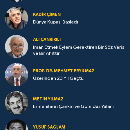
KADIR ÇIMEN
Dünya Kupası Başladı
ALI ÇANKIRILI
İman Etmek Eylem Gerektiren Bir Söz Veriş
ve Bir Ahittir
PROF. DR. MEHMET ERYILMAZ
Üzerinden 23 Yıl Geçti...
METIN YILMAZ
Ermenilerin Çankırı ve Gomidas Yalanı
YUSUF SAĞLAM