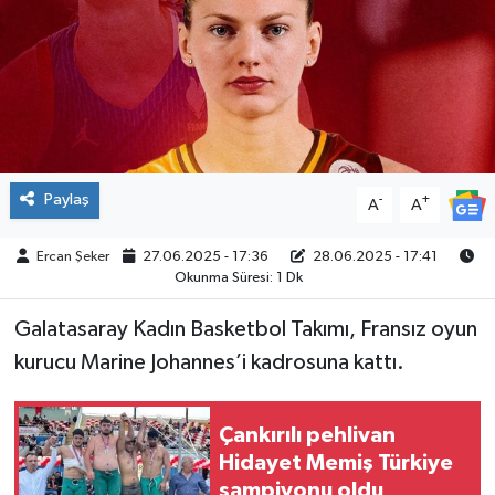
ÇEVRE
İLÇELER
RESMİ İLANLAR
Paylaş
-
+
A
A
KÜLTÜR
Ercan Şeker
27.06.2025 - 17:36
28.06.2025 - 17:41
TURİZM
Okunma Süresi: 1 Dk
MAGAZİN
Galatasaray Kadın Basketbol Takımı, Fransız oyun
kurucu Marine Johannes’i kadrosuna kattı.
VEFAT
Çankırılı pehlivan
BİLİM&TEKNOLOJİ
Hidayet Memiş Türkiye
şampiyonu oldu
BÖLGE