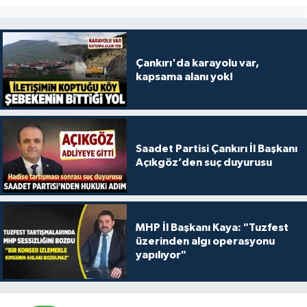
Çankırı'da karayolu var,
kapsama alanı yok!
Saadet Partisi Çankırı İl Başkanı
Açıkgöz’den suç duyurusu
MHP İl Başkanı Kaya: "Tuzfest
üzerinden algı operasyonu
yapılıyor"