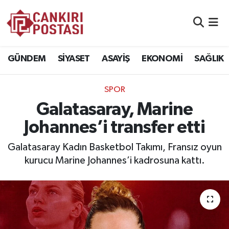
GÜNDEM
Nöbetçi Eczaneler
GÜNDEM
SİYASET
ASAYİŞ
EKONOMİ
SAĞLIK
SİYASET
Hava Durumu
SPOR
ASAYİŞ
Namaz Vakitleri
Galatasaray, Marine
EKONOMİ
Trafik Durumu
Johannes’i transfer etti
SAĞLIK
Süper Lig Puan Durumu ve Fikstür
Galatasaray Kadın Basketbol Takımı, Fransız oyun
kurucu Marine Johannes’i kadrosuna kattı.
SPOR
Tüm Manşetler
EĞİTİM
Son Dakika Haberleri
YAŞAM
Haber Arşivi