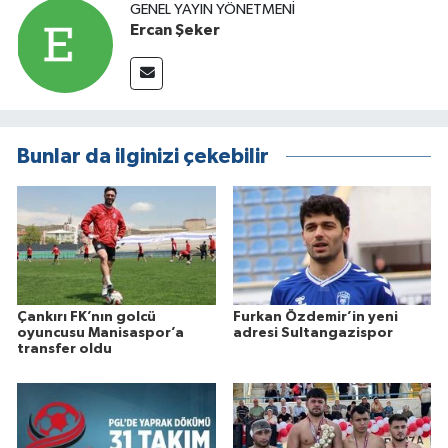
GENEL YAYIN YÖNETMENI
Ercan Şeker
Bunlar da ilginizi çekebilir
Çankırı FK’nın golcü
Furkan Özdemir’in yeni
oyuncusu Manisaspor’a
adresi Sultangazispor
transfer oldu