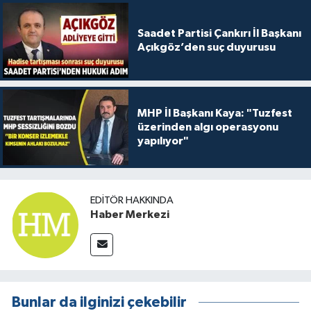
Saadet Partisi Çankırı İl Başkanı
Açıkgöz’den suç duyurusu
MHP İl Başkanı Kaya: "Tuzfest
üzerinden algı operasyonu
yapılıyor"
EDITÖR HAKKINDA
Haber Merkezi
Bunlar da ilginizi çekebilir