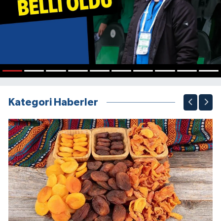
1
2
3
4
5
6
7
8
9
10
Kategori Haberler