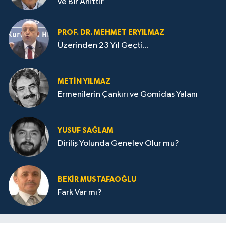
ve Bir Ahittir
PROF. DR. MEHMET ERYILMAZ
Üzerinden 23 Yıl Geçti...
METIN YILMAZ
Ermenilerin Çankırı ve Gomidas Yalanı
YUSUF SAĞLAM
Diriliş Yolunda Genelev Olur mu?
BEKIR MUSTAFAOĞLU
Fark Var mı?