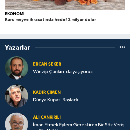
EKONOMİ
Kuru meyve ihracatında hedef 2 milyar dolar
Yazarlar
ERCAN ŞEKER
Winzip Çankırı'da yaşıyoruz
KADIR ÇIMEN
Dünya Kupası Başladı
ALI ÇANKIRILI
İman Etmek Eylem Gerektiren Bir Söz Veriş