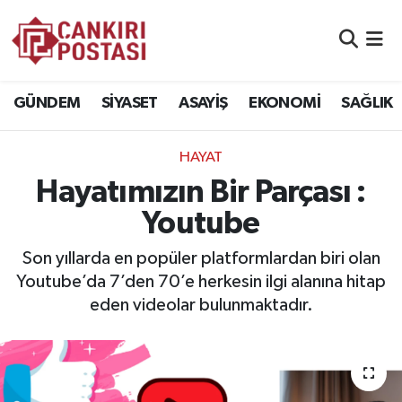
GÜNDEM
Nöbetçi Eczaneler
GÜNDEM
SİYASET
ASAYİŞ
EKONOMİ
SAĞLIK
SİYASET
Hava Durumu
HAYAT
ASAYİŞ
Namaz Vakitleri
Hayatımızın Bir Parçası :
EKONOMİ
Trafik Durumu
Youtube
SAĞLIK
Süper Lig Puan Durumu ve Fikstür
Son yıllarda en popüler platformlardan biri olan
Youtube’da 7’den 70’e herkesin ilgi alanına hitap
SPOR
Tüm Manşetler
eden videolar bulunmaktadır.
EĞİTİM
Son Dakika Haberleri
YAŞAM
Haber Arşivi