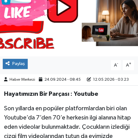
ÇEVRE
İLÇELER
RESMİ İLANLAR
KÜLTÜR
Paylaş
-
+
A
A
TURİZM
Haber Merkezi
24.09.2024 - 08:45
12.05.2026 - 03:23
MAGAZİN
Hayatımızın Bir Parçası : Youtube
VEFAT
Son yıllarda en popüler platformlardan biri olan
Youtube’da 7’den 70’e herkesin ilgi alanına hitap
BİLİM&TEKNOLOJİ
eden videolar bulunmaktadır. Çocukların izlediği
çizgi film videolarından tutun da evimizde
BÖLGE