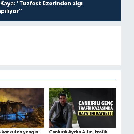
 Kaya: "Tuzfest üzerinden algı
pılıyor"
a korkutan yangın:
Çankırılı Aydın Altın, trafik