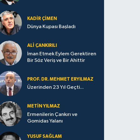
KADIR ÇIMEN
Dünya Kupası Başladı
ALI ÇANKIRILI
İman Etmek Eylem Gerektiren
Bir Söz Veriş ve Bir Ahittir
PROF. DR. MEHMET ERYILMAZ
Üzerinden 23 Yıl Geçti...
METIN YILMAZ
Ermenilerin Çankırı ve
Gomidas Yalanı
YUSUF SAĞLAM