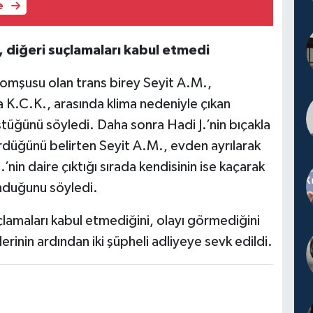
e
n, diğeri suçlamaları kabul etmedi
komşusu olan trans birey Seyit A.M.,
na K.C.K., arasında klima nedeniyle çıkan
üğünü söyledi. Daha sonra Hadi J.’nin bıçakla
rdüğünü belirten Seyit A.M., evden ayrılarak
J.’nin daire çıktığı sırada kendisinin ise kaçarak
nduğunu söyledi.
çlamaları kabul etmediğini, olayı görmediğini
erinin ardından iki şüpheli adliyeye sevk edildi.