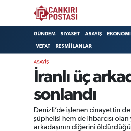
GÜNDEM
Nöbetçi Eczaneler
GÜNDEM
SİYASET
ASAYİŞ
EKONOMİ
SİYASET
Hava Durumu
VEFAT
RESMİ İLANLAR
ASAYİŞ
Namaz Vakitleri
ASAYİŞ
EKONOMİ
Trafik Durumu
İranlı üç ark
SAĞLIK
Süper Lig Puan Durumu ve Fikstür
sonlandı
SPOR
Tüm Manşetler
Denizli’de işlenen cinayettin de
EĞİTİM
Son Dakika Haberleri
şüphelisi hem de ihbarcısı olan
arkadaşının diğerini öldürdüğün
YAŞAM
Haber Arşivi