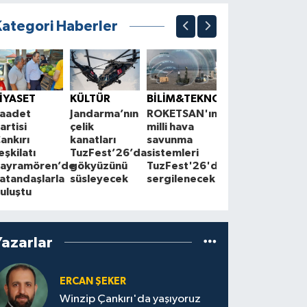
Kategori Haberler
ÇEVRE
K
Çankırı'da
S
İYASET
KÜLTÜR
BİLİM&TEKNOLOJİ
çiftçilerle
1
aadet
Jandarma’nın
ROKETSAN'ın
Cuma
A
artisi
çelik
milli hava
buluşmaları
z
ankırı
kanatları
savunma
sürüyor
a
eşkilatı
TuzFest’26’da
sistemleri
ayramören’de
gökyüzünü
TuzFest'26'da
atandaşlarla
süsleyecek
sergilenecek
uluştu
Yazarlar
ERCAN ŞEKER
Winzip Çankırı'da yaşıyoruz