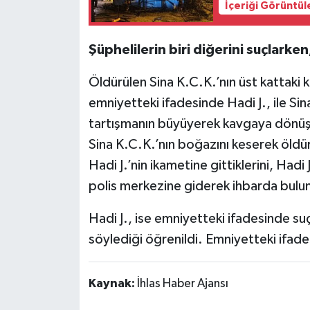
İçeriği Görüntül
Şüphelilerin biri diğerini suçlarke
Öldürülen Sina K.C.K.’nın üst kattaki 
emniyetteki ifadesinde Hadi J., ile Si
tartışmanın büyüyerek kavgaya dönüşt
Sina K.C.K.’nın boğazını keserek öldü
Hadi J.’nin ikametine gittiklerini, Hadi 
polis merkezine giderek ihbarda bulu
Hadi J., ise emniyetteki ifadesinde su
söylediği öğrenildi. Emniyetteki ifadel
Kaynak:
İhlas Haber Ajansı