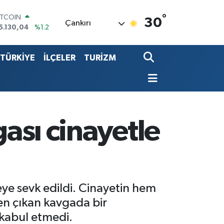
ITCOIN
°
5.130,04
%1.2
30
Çankırı
OLAR
7,7106
%0.17
URO
5,1652
%0.27
TÜRKİYE
İLÇELER
TURİZM
TERLİN
4,4046
%0.35
.ALTIN
618.49
%2.12
İST100
3.773
%-19
gası cinayetle
yeye sevk edildi. Cinayetin hem
en çıkan kavgada bir
 kabul etmedi.