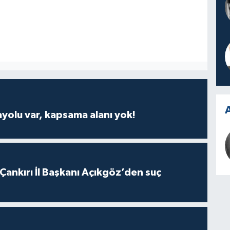
A
ayolu var, kapsama alanı yok!
 Çankırı İl Başkanı Açıkgöz’den suç