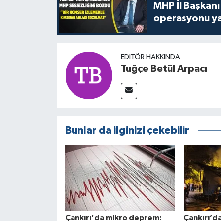
MHP İl Başkanı
operasyonu ya
EDITÖR HAKKINDA
Tuğçe Betül Arpacı
Bunlar da ilginizi çekebilir
Çankırı'da mikro deprem:
Çankırı’d