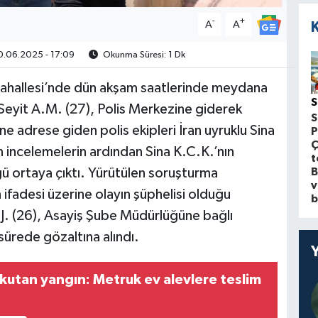
-
+
A
A
.06.2025 - 17:09
Okunma Süresi: 1 Dk
 Mahallesi’nde dün akşam saatlerinde meydana
S
 Seyit A.M. (27), Polis Merkezine giderek
S
ne adrese giden polis ekipleri İran uyruklu Sina
P
Ç
an incelemelerin ardından Sina K.C.K.’nın
t
B
ğü ortaya çıktı. Yürütülen soruşturma
v
ifadesi üzerine olayın şüphelisi olduğu
b
 J. (26), Asayiş Şube Müdürlüğüne bağlı
sürede gözaltına alındı.
rkutan yangın: Metruk ev alevlere teslim