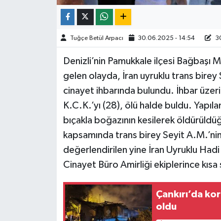
TÜRKİYE
Tuğçe Betül Arpacı
30.06.2025 - 14:54
30
DÜNYA
Denizli’nin Pamukkale ilçesi Bağbaşı
gelen olayda, İran uyruklu trans birey
cinayet ihbarında bulundu. İhbar üzeri
K.C.K.’yı (28), ölü halde buldu. Yapıl
bıçakla boğazının kesilerek öldürüldü
kapsamında trans birey Seyit A.M.’nin 
değerlendirilen yine İran Uyruklu Hadi
Cinayet Büro Amirliği ekiplerince kısa 
Çankırı’da ko
oldu