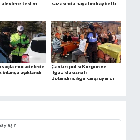
 alevlere teslim
kazasında hayatını kaybetti
a suçla mücadelede
Çankırı polisi Korgun ve
ık bilanço açıklandı
Ilgaz'da esnafı
dolandırıcılığa karşı uyardı