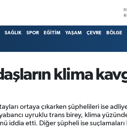
B
6
D
4
E
5
SAĞLIK
SPOR
EĞİTİM
YAŞAM
ÇEVRE
BÖLGE
S
6
G
6
B
1
adaşların klima kav
tayları ortaya çıkarken şüphelileri ise adli
 yabancı uyruklu trans birey, klima yüzünd
ü iddia etti. Diğer şüpheli ise suçlamaları