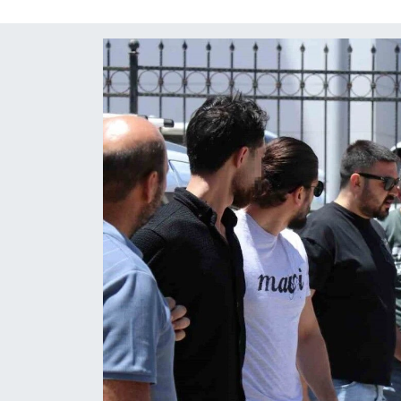
ÇEVRE
İLÇELER
RESMİ İLANLAR
KÜLTÜR
TURİZM
MAGAZİN
VEFAT
BİLİM&TEKNOLOJİ
BÖLGE