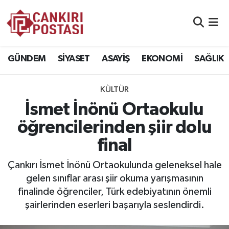
GÜNDEM
Nöbetçi Eczaneler
GÜNDEM
SİYASET
ASAYİŞ
EKONOMİ
SAĞLIK
SİYASET
Hava Durumu
KÜLTÜR
ASAYİŞ
Namaz Vakitleri
İsmet İnönü Ortaokulu
EKONOMİ
Trafik Durumu
öğrencilerinden şiir dolu
final
SAĞLIK
Süper Lig Puan Durumu ve Fikstür
Çankırı İsmet İnönü Ortaokulunda geleneksel hale
SPOR
Tüm Manşetler
gelen sınıflar arası şiir okuma yarışmasının
finalinde öğrenciler, Türk edebiyatının önemli
EĞİTİM
Son Dakika Haberleri
şairlerinden eserleri başarıyla seslendirdi.
YAŞAM
Haber Arşivi