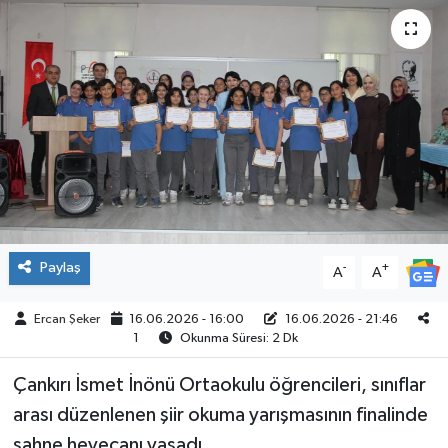
ÇEVRE
İLÇELER
RESMİ İLANLAR
KÜLTÜR
TURİZM
Paylaş
-
+
A
A
MAGAZİN
Ercan Şeker
16.06.2026 - 16:00
16.06.2026 - 21:46
1
Okunma Süresi: 2 Dk
VEFAT
Çankırı İsmet İnönü Ortaokulu öğrencileri, sınıflar
BİLİM&TEKNOLOJİ
arası düzenlenen şiir okuma yarışmasının finalinde
BÖLGE
sahne heyecanı yaşadı.