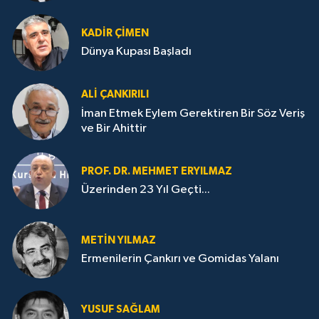
KADIR ÇIMEN
Dünya Kupası Başladı
ALI ÇANKIRILI
İman Etmek Eylem Gerektiren Bir Söz Veriş
ve Bir Ahittir
PROF. DR. MEHMET ERYILMAZ
Üzerinden 23 Yıl Geçti...
METIN YILMAZ
Ermenilerin Çankırı ve Gomidas Yalanı
YUSUF SAĞLAM