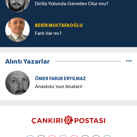
Diriliş Yolunda Genelev Olur mu?
BEKIR MUSTAFAOĞLU
Fark Var mı?
Alıntı Yazarlar
ÖMER FARUK ERYILMAZ
Anadolu'nun Anaları!