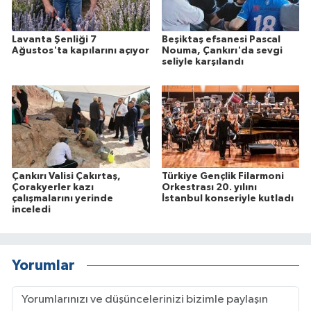
Lavanta Şenliği 7
Beşiktaş efsanesi Pascal
Ağustos'ta kapılarını açıyor
Nouma, Çankırı'da sevgi
seliyle karşılandı
Çankırı Valisi Çakırtaş,
Türkiye Gençlik Filarmoni
Çorakyerler kazı
Orkestrası 20. yılını
çalışmalarını yerinde
İstanbul konseriyle kutladı
inceledi
Yorumlar