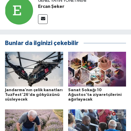
GENEL YAYIN YÖNETMENI
Ercan Şeker
Bunlar da ilginizi çekebilir
Jandarma’nın çelik kanatları
Sanat Sokağı 10
TuzFest’26’da gökyüzünü
Ağustos'ta ziyaretçilerini
süsleyecek
ağırlayacak