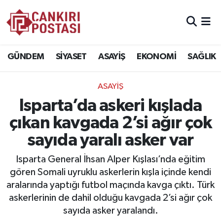
GÜNDEM
Nöbetçi Eczaneler
GÜNDEM
SİYASET
ASAYİŞ
EKONOMİ
SAĞLIK
SİYASET
Hava Durumu
ASAYİŞ
ASAYİŞ
Çankiri Namaz Vakitleri
Isparta’da askeri kışlada
EKONOMİ
Trafik Durumu
çıkan kavgada 2’si ağır çok
sayıda yaralı asker var
SAĞLIK
Süper Lig Puan Durumu ve Fikstür
Isparta General İhsan Alper Kışlası’nda eğitim
SPOR
Tüm Manşetler
gören Somali uyruklu askerlerin kışla içinde kendi
aralarında yaptığı futbol maçında kavga çıktı. Türk
EĞİTİM
Son Dakika Haberleri
askerlerinin de dahil olduğu kavgada 2’si ağır çok
sayıda asker yaralandı.
YAŞAM
Haber Arşivi