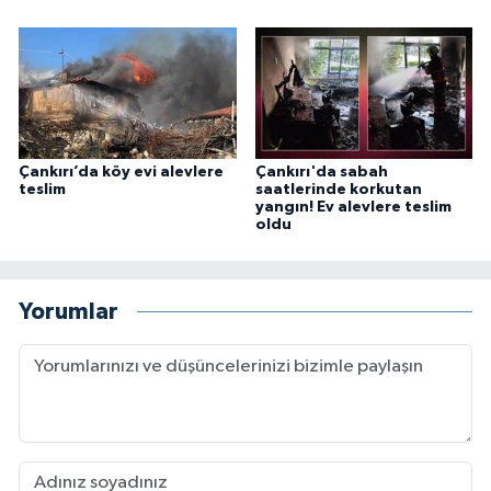
Çankırı’da köy evi alevlere
Çankırı'da sabah
teslim
saatlerinde korkutan
yangın! Ev alevlere teslim
oldu
Yorumlar