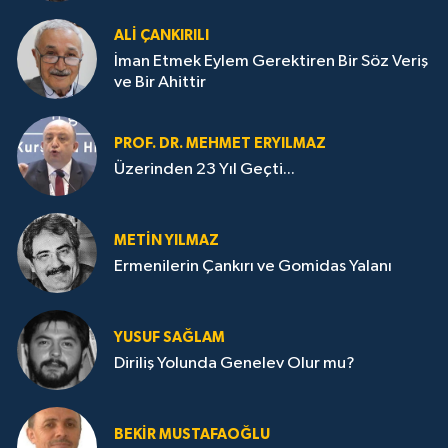
ALI ÇANKIRILI
İman Etmek Eylem Gerektiren Bir Söz Veriş
ve Bir Ahittir
PROF. DR. MEHMET ERYILMAZ
Üzerinden 23 Yıl Geçti...
METIN YILMAZ
Ermenilerin Çankırı ve Gomidas Yalanı
YUSUF SAĞLAM
Diriliş Yolunda Genelev Olur mu?
BEKIR MUSTAFAOĞLU