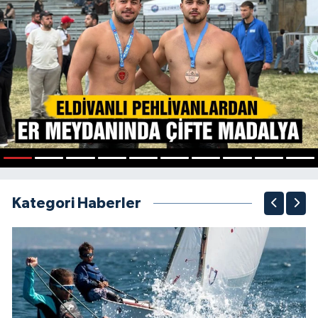
1
2
3
4
5
6
7
8
9
10
Kategori Haberler