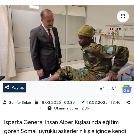
ÇEVRE
İLÇELER
RESMİ İLANLAR
KÜLTÜR
TURİZM
MAGAZİN
Paylaş
-
+
A
A
VEFAT
Günnur Şeker
18.03.2025 - 03:39
18.03.2025 - 13:46
1
Okunma Süresi: 2 Dk
BİLİM&TEKNOLOJİ
Isparta General İhsan Alper Kışlası’nda eğitim
gören Somali uyruklu askerlerin kışla içinde kendi
BÖLGE