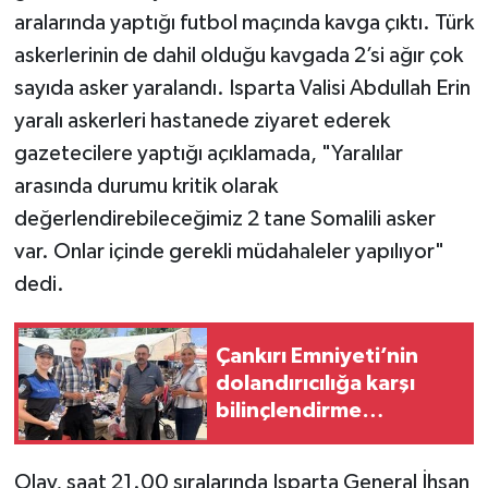
aralarında yaptığı futbol maçında kavga çıktı. Türk
TÜRKİYE
askerlerinin de dahil olduğu kavgada 2’si ağır çok
sayıda asker yaralandı. Isparta Valisi Abdullah Erin
DÜNYA
yaralı askerleri hastanede ziyaret ederek
gazetecilere yaptığı açıklamada, "Yaralılar
arasında durumu kritik olarak
değerlendirebileceğimiz 2 tane Somalili asker
var. Onlar içinde gerekli müdahaleler yapılıyor"
dedi.
Çankırı Emniyeti’nin
dolandırıcılığa karşı
bilinçlendirme
çalışmaları sürüyor
Olay, saat 21.00 sıralarında Isparta General İhsan