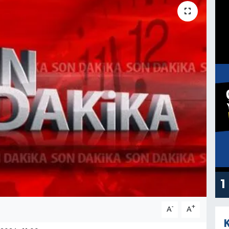
1
-
+
A
A