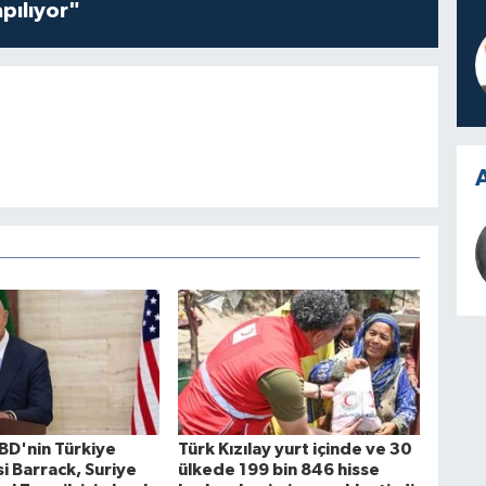
pılıyor"
A
BD'nin Türkiye
Türk Kızılay yurt içinde ve 30
i Barrack, Suriye
ülkede 199 bin 846 hisse