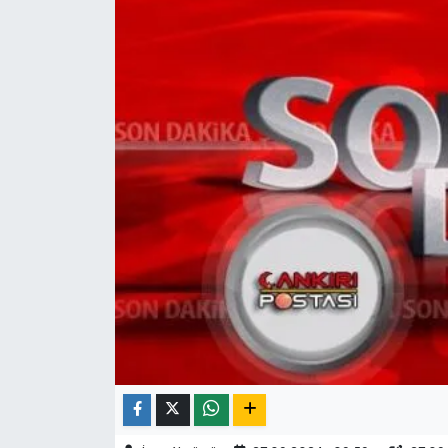
ÇEVRE
İLÇELER
RESMİ İLANLAR
KÜLTÜR
TURİZM
MAGAZİN
VEFAT
BİLİM&TEKNOLOJİ
BÖLGE