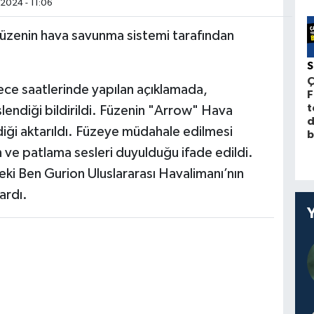
2024 - 11:06
r füzenin hava savunma sistemi tarafından
Ç
ece saatlerinde yapılan açıklamada,
F
t
lendiği bildirildi. Füzenin "Arrow" Hava
d
iği aktarıldı. Füzeye müdahale edilmesi
b
 ve patlama sesleri duyulduğu ifade edildi.
deki Ben Gurion Uluslararası Havalimanı’nın
ardı.