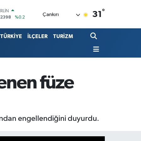
°
LTIN
31
Çankırı
13.94
%0.32
ST100
768
%48
TÜRKİYE
İLÇELER
TURİZM
TCOIN
.602,05
%0.69
LAR
,6006
%0.06
RO
,0250
%0.02
ERLİN
lenen füze
,2398
%0.2
fından engellendiğini duyurdu.