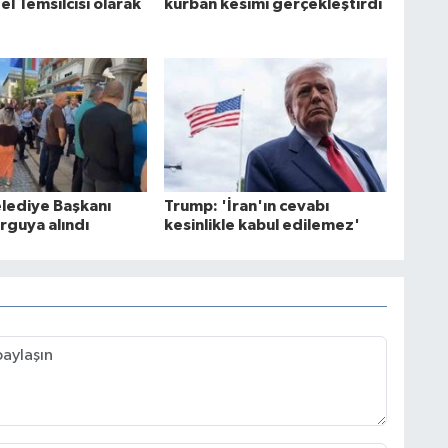
el Temsilcisi olarak
kurban kesimi gerçekleştirdi
elediye Başkanı
Trump: 'İran'ın cevabı
guya alındı
kesinlikle kabul edilemez'