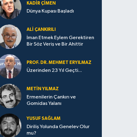
KADIR ÇIMEN
Dünya Kupası Başladı
ALI ÇANKIRILI
İman Etmek Eylem Gerektiren
Bir Söz Veriş ve Bir Ahittir
PROF. DR. MEHMET ERYILMAZ
Üzerinden 23 Yıl Geçti...
METIN YILMAZ
Ermenilerin Çankırı ve
Gomidas Yalanı
YUSUF SAĞLAM
Diriliş Yolunda Genelev Olur
mu?