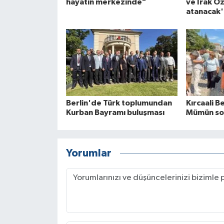
hayatın merkezinde”
ve Irak Öz
atanacak'
Berlin'de Türk toplumundan
Kırcaali B
Kurban Bayramı buluşması
Mümün sor
Yorumlar