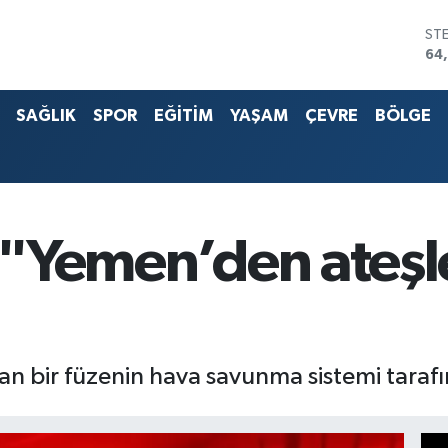
G.A
65
Bİ
13.
SAĞLIK
SPOR
EĞİTİM
YAŞAM
ÇEVRE
BÖLGE
BI
64
DO
47
EU
55
ST
: "Yemen’den ateş
64
ılan bir füzenin hava savunma sistemi tara