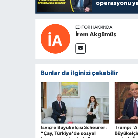
operasyonu ya
EDITÖR HAKKINDA
İrem Akgümüş
Bunlar da ilginizi çekebilir
İsviçre Büyükelçisi Scheurer:
Trump: 'A
“Çay, Türkiye’de sosyal
Büyükelçis