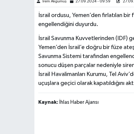
İrem Akgümüş
27.09.2024 - 09:59
27.09.
TÜRKİYE
İsrail ordusu, Yemen’den fırlatılan bi
engellendiğini duyurdu.
DÜNYA
İsrail Savunma Kuvvetlerinden (IDF) g
Yemen’den İsrail’e doğru bir füze ateş
Savunma Sistemi tarafından engellend
sonucu düşen parçalar nedeniyle siren
İsrail Havalimanları Kurumu, Tel Aviv’
uçuşlara geçici olarak kapatıldığını akt
Kaynak:
İhlas Haber Ajansı