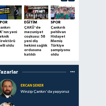
EKONOMİ
Kurşunlu ve
Ç
SPOR
EĞİTİM
SPOR
Atkaracalar'da
f
ankırı
ÇAKÜ'de
Çankırılı
enerji hattı
H
K'nın yeni
mezuniyet
pehlivan
yenileniyor
eknik
coşkusu: 58
Hidayet
S
irektörü
yeni diş
Memiş
elli oldu
hekimi sağlık
Türkiye
ordusuna
şampiyonu
katıldı
oldu
Yazarlar
ERCAN ŞEKER
Winzip Çankırı'da yaşıyoruz