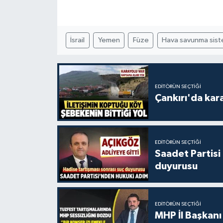
İsrail
Yemen
Füze
Hava savunma sist
EDITÖRÜN SEÇTIĞI
Çankırı'da kar
EDITÖRÜN SEÇTIĞI
Saadet Partisi
duyurusu
EDITÖRÜN SEÇTIĞI
MHP İl Başkanı