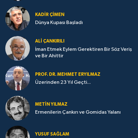
KADIR ÇIMEN
Dünya Kupası Başladı
ALI ÇANKIRILI
İman Etmek Eylem Gerektiren Bir Söz Veriş
ve Bir Ahittir
PROF. DR. MEHMET ERYILMAZ
Üzerinden 23 Yıl Geçti...
METIN YILMAZ
Ermenilerin Çankırı ve Gomidas Yalanı
YUSUF SAĞLAM