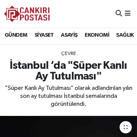
GÜNDEM
Nöbetçi Eczaneler
GÜNDEM
SİYASET
ASAYİŞ
EKONOMİ
SAĞLIK
SİYASET
Hava Durumu
ÇEVRE
ASAYİŞ
Namaz Vakitleri
İstanbul ‘da "Süper Kanlı
EKONOMİ
Trafik Durumu
Ay Tutulması"
SAĞLIK
Süper Lig Puan Durumu ve Fikstür
"Süper Kanlı Ay Tutulması" olarak adlandırılan yılın
son ay tutulması İstanbul semalarında
SPOR
Tüm Manşetler
görüntülendi.
EĞİTİM
Son Dakika Haberleri
YAŞAM
Haber Arşivi