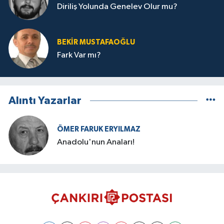
Diriliş Yolunda Genelev Olur mu?
BEKIR MUSTAFAOĞLU
Fark Var mı?
Alıntı Yazarlar
ÖMER FARUK ERYILMAZ
Anadolu'nun Anaları!