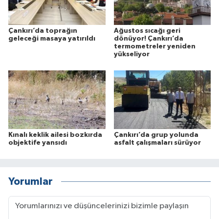
Çankırı’da toprağın
Ağustos sıcağı geri
geleceği masaya yatırıldı
dönüyor! Çankırı’da
termometreler yeniden
yükseliyor
Kınalı keklik ailesi bozkırda
Çankırı’da grup yolunda
objektife yansıdı
asfalt çalışmaları sürüyor
Yorumlar