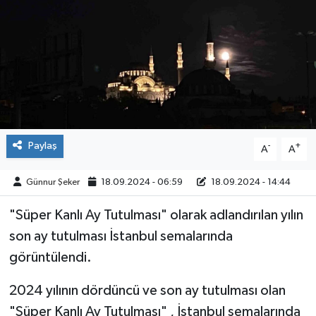
ÇEVRE
İLÇELER
RESMİ İLANLAR
KÜLTÜR
Paylaş
-
+
A
A
TURİZM
Günnur Şeker
18.09.2024 - 06:59
18.09.2024 - 14:44
MAGAZİN
"Süper Kanlı Ay Tutulması" olarak adlandırılan yılın
son ay tutulması İstanbul semalarında
VEFAT
görüntülendi.
BİLİM&TEKNOLOJİ
2024 yılının dördüncü ve son ay tutulması olan
"Süper Kanlı Ay Tutulması" , İstanbul semalarında
BÖLGE