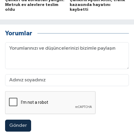
Metruk ev alevlere teslim
kazasında hayatını
oldu
kaybetti
Yorumlar
Gönder