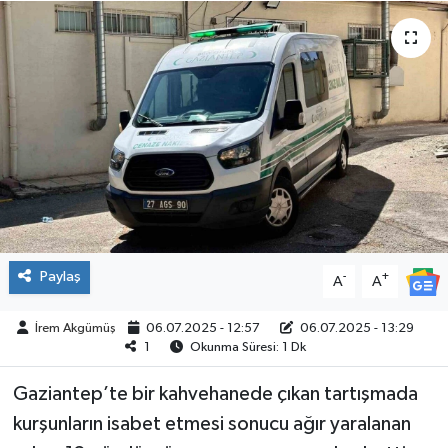
ÇEVRE
İLÇELER
RESMİ İLANLAR
KÜLTÜR
TURİZM
Paylaş
-
+
A
A
MAGAZİN
İrem Akgümüş
06.07.2025 - 12:57
06.07.2025 - 13:29
VEFAT
1
Okunma Süresi: 1 Dk
BİLİM&TEKNOLOJİ
Gaziantep’te bir kahvehanede çıkan tartışmada
kurşunların isabet etmesi sonucu ağır yaralanan
BÖLGE