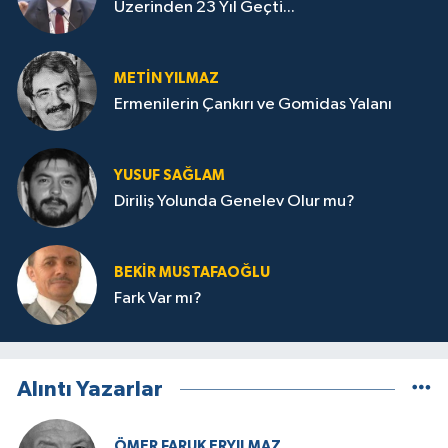
Üzerinden 23 Yıl Geçti...
METIN YILMAZ
Ermenilerin Çankırı ve Gomidas Yalanı
YUSUF SAĞLAM
Diriliş Yolunda Genelev Olur mu?
BEKIR MUSTAFAOĞLU
Fark Var mı?
Alıntı Yazarlar
ÖMER FARUK ERYILMAZ