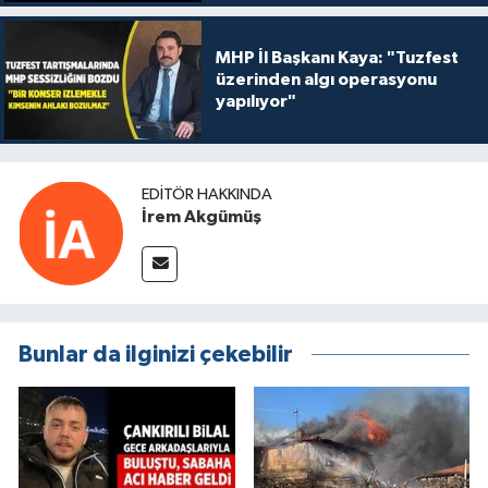
MHP İl Başkanı Kaya: "Tuzfest
üzerinden algı operasyonu
yapılıyor"
EDITÖR HAKKINDA
İrem Akgümüş
Bunlar da ilginizi çekebilir