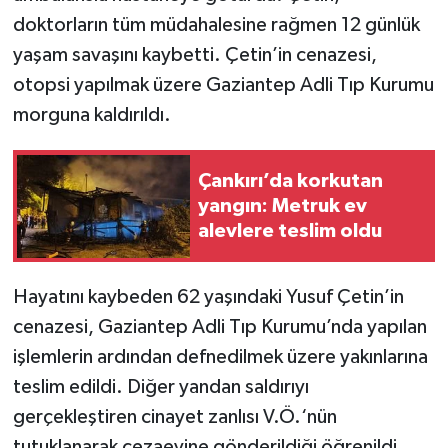
doktorların tüm müdahalesine rağmen 12 günlük
yaşam savaşını kaybetti. Çetin’in cenazesi,
otopsi yapılmak üzere Gaziantep Adli Tıp Kurumu
morguna kaldırıldı.
Çankırı’da korkutan
yangın: Metruk ev
alevlere teslim oldu
Hayatını kaybeden 62 yaşındaki Yusuf Çetin’in
cenazesi, Gaziantep Adli Tıp Kurumu’nda yapılan
işlemlerin ardından defnedilmek üzere yakınlarına
teslim edildi. Diğer yandan saldırıyı
gerçekleştiren cinayet zanlısı V.Ö.‘nün
tutuklanarak cezaevine gönderildiği öğrenildi.