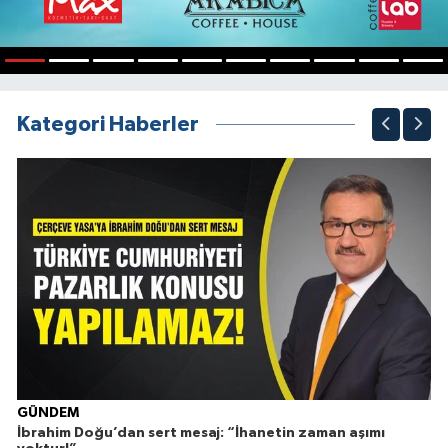
1
2
3
4
5
6
7
8
9
10
Kategori Haberler
Ç
GÜNDEM
İbrahim Doğu’dan sert mesaj: “İhanetin zaman aşımı