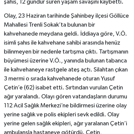
şahıs, 12 gündür süren yaşam savaşını kaybetti.
TÜRKİYE
Olay, 23 Haziran tarihinde Şahinbey ilçesi Göllüce
Mahallesi Trenli Sokak’ta bulunan bir
DÜNYA
kahvehanede meydana geldi. İddiaya göre, V.Ö.
isimli şahıs ile kahvehane sahibi arasında henüz
bilinmeyen bir nedenle tartışma çıktı. Tartışmanın
büyümesi üzerine V.Ö., yanında bulunan tabanca
ile kahvehaneye rastgele ateş açtı. Silahtan çıkan
3 mermi o sırada kahvehanede oturan Yusuf
Çetin’e (62) isabet etti. Sırtından vurulan Çetin
ağır yaralandı. Olayı gören vatandaşların durumu
112 Acil Sağlık Merkezi’ne bildirmesi üzerine olay
yerine sağlık ve polis ekipleri sevk edildi. Olay
yerine gelen sağlık ekipleri, ağır yaralanan Çetin’i
ambulansla hastaneye götürdü. Çetin,