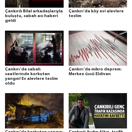
Çankırılı Bilal arkadaşlarıyla
Çankırı’da köy evi alevlere
buluştu, sabah acı haberi
teslim
geldi
Çankırı'da sabah
Çankırı'da mikro deprem:
saatlerinde korkutan
Merkez üssü Eldivan
yangın! Ev alevlere teslim
oldu
Çankırı’da korkutan yangın:
Çankırılı Aydın Altın, trafik