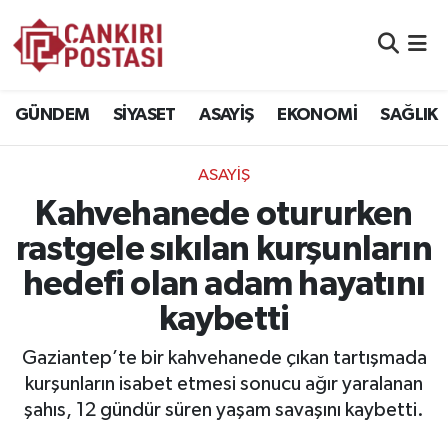
GÜNDEM
Nöbetçi Eczaneler
GÜNDEM
SİYASET
ASAYİŞ
EKONOMİ
SAĞLIK
SİYASET
Hava Durumu
ASAYİŞ
ASAYİŞ
Namaz Vakitleri
Kahvehanede otururken
EKONOMİ
Trafik Durumu
rastgele sıkılan kurşunların
hedefi olan adam hayatını
SAĞLIK
Süper Lig Puan Durumu ve Fikstür
kaybetti
SPOR
Tüm Manşetler
Gaziantep’te bir kahvehanede çıkan tartışmada
EĞİTİM
Son Dakika Haberleri
kurşunların isabet etmesi sonucu ağır yaralanan
şahıs, 12 gündür süren yaşam savaşını kaybetti.
YAŞAM
Haber Arşivi