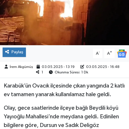
ÇEVRE
İLÇELER
RESMİ İLANLAR
Paylaş
-
+
A
A
KÜLTÜR
İrem Akgümüş
03.05.2025 - 13:19
03.05.2025 - 16:48
TURİZM
1
Okunma Süresi: 1 Dk
MAGAZİN
Karabük’ün Ovacık ilçesinde çıkan yangında 2 katlı
ev tamamen yanarak kullanılamaz hale geldi.
VEFAT
Olay, gece saatlerinde ilçeye bağlı Beydili köyü
BİLİM&TEKNOLOJİ
Yayıoğlu Mahallesi’nde meydana geldi. Edinilen
bilgilere göre, Dursun ve Sadık Deligöz
BÖLGE