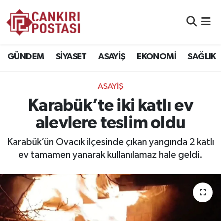
GÜNDEM
Nöbetçi Eczaneler
GÜNDEM
SİYASET
ASAYİŞ
EKONOMİ
SAĞLIK
SİYASET
Hava Durumu
ASAYİŞ
ASAYİŞ
Namaz Vakitleri
Karabük’te iki katlı ev
EKONOMİ
Trafik Durumu
alevlere teslim oldu
SAĞLIK
Süper Lig Puan Durumu ve Fikstür
Karabük’ün Ovacık ilçesinde çıkan yangında 2 katlı
ev tamamen yanarak kullanılamaz hale geldi.
SPOR
Tüm Manşetler
EĞİTİM
Son Dakika Haberleri
YAŞAM
Haber Arşivi