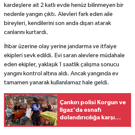
kardeşlere ait 2 katlı evde henüz bilinmeyen bir
nedenle yangın çıktı. Alevleri fark eden aile
TÜRKİYE
bireyleri, kendilerini son anda dışarı atarak
DÜNYA
canlarını kurtardı.
İhbar üzerine olay yerine jandarma ve itfaiye
ekipleri sevk edildi. Evi saran alevlere müdahale
eden ekipler, yaklaşık 1 saatlik çalışma sonucu
yangını kontrol altına aldı. Ancak yangında ev
tamamen yanarak kullanılamaz hale geldi.
Çankırı polisi Korgun ve
Ilgaz'da esnafı
dolandırıcılığa karşı
uyardı