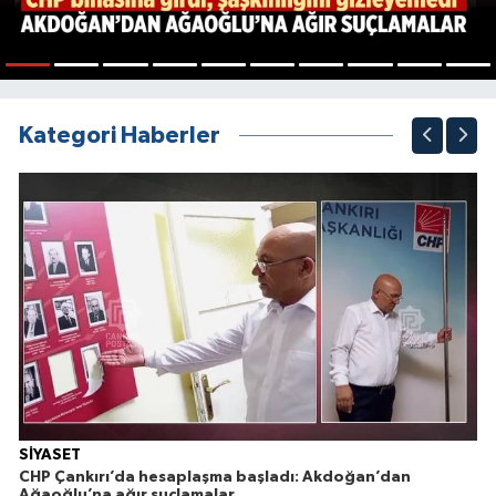
1
2
3
4
5
6
7
8
9
10
Kategori Haberler
SİYASET
CHP Çankırı’da hesaplaşma başladı: Akdoğan’dan
Ağaoğlu’na ağır suçlamalar