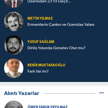
Üzerinden 23 Yıl Geçti...
METIN YILMAZ
Ermenilerin Çankırı ve Gomidas Yalanı
YUSUF SAĞLAM
Diriliş Yolunda Genelev Olur mu?
BEKIR MUSTAFAOĞLU
Fark Var mı?
Alıntı Yazarlar
ÖMER FARUK ERYILMAZ