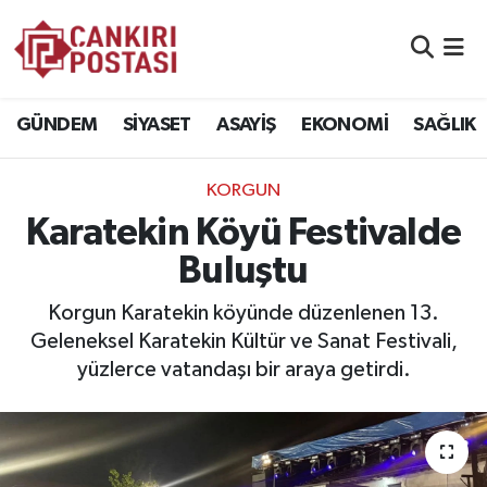
GÜNDEM
Nöbetçi Eczaneler
GÜNDEM
SİYASET
ASAYİŞ
EKONOMİ
SAĞLIK
SİYASET
Hava Durumu
KORGUN
ASAYİŞ
Namaz Vakitleri
Karatekin Köyü Festivalde
EKONOMİ
Trafik Durumu
Buluştu
SAĞLIK
Süper Lig Puan Durumu ve Fikstür
Korgun Karatekin köyünde düzenlenen 13.
Geleneksel Karatekin Kültür ve Sanat Festivali,
SPOR
Tüm Manşetler
yüzlerce vatandaşı bir araya getirdi.
EĞİTİM
Son Dakika Haberleri
YAŞAM
Haber Arşivi