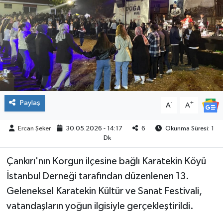
ÇEVRE
İLÇELER
RESMİ İLANLAR
KÜLTÜR
Paylaş
-
+
A
A
TURİZM
Ercan Şeker
30.05.2026 - 14:17
6
Okunma Süresi: 1
Dk
MAGAZİN
Çankırı'nın Korgun ilçesine bağlı Karatekin Köyü
VEFAT
İstanbul Derneği tarafından düzenlenen 13.
Geleneksel Karatekin Kültür ve Sanat Festivali,
BİLİM&TEKNOLOJİ
vatandaşların yoğun ilgisiyle gerçekleştirildi.
BÖLGE