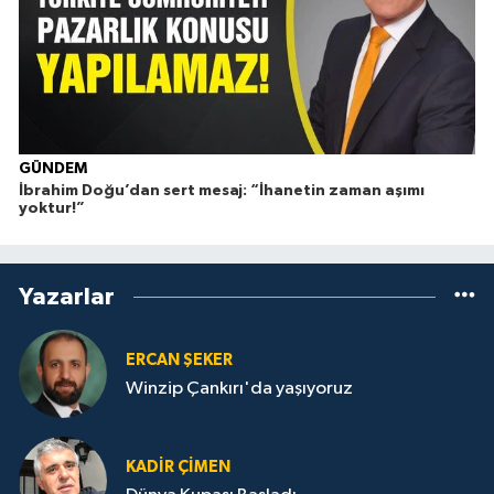
GÜNDEM
İbrahim Doğu’dan sert mesaj: “İhanetin zaman aşımı
Ç
yoktur!”
Yazarlar
ERCAN ŞEKER
Winzip Çankırı'da yaşıyoruz
KADIR ÇIMEN