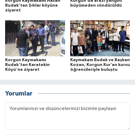
Korgun Kaymakamı Hasan
Korgun’da arazi yangını
Budak'tan Şıhlar köyüne
büyümeden söndürüldü
ziyaret
Korgun Kaymakamı
Kaymakam Budak ve Başkan
Budak'tan Karatekin
Kozan, Korgun Kur’an kursu
Köyü'ne ziyaret
öğrencileriyle buluştu
Yorumlar