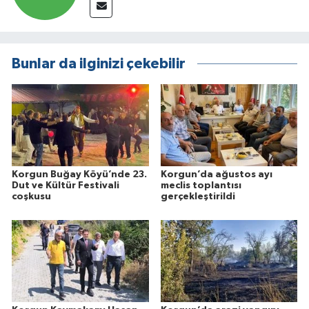
Bunlar da ilginizi çekebilir
Korgun Buğay Köyü’nde 23.
Korgun’da ağustos ayı
Dut ve Kültür Festivali
meclis toplantısı
coşkusu
gerçekleştirildi