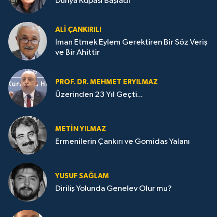
Dünya Kupası Başladı
ALI ÇANKIRILI
İman Etmek Eylem Gerektiren Bir Söz Veriş
ve Bir Ahittir
PROF. DR. MEHMET ERYILMAZ
Üzerinden 23 Yıl Geçti...
METIN YILMAZ
Ermenilerin Çankırı ve Gomidas Yalanı
YUSUF SAĞLAM
Diriliş Yolunda Genelev Olur mu?