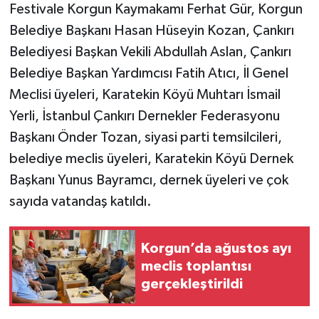
Festivale Korgun Kaymakamı Ferhat Gür, Korgun
Belediye Başkanı Hasan Hüseyin Kozan, Çankırı
TÜRKİYE
Belediyesi Başkan Vekili Abdullah Aslan, Çankırı
DÜNYA
Belediye Başkan Yardımcısı Fatih Atıcı, İl Genel
Meclisi üyeleri, Karatekin Köyü Muhtarı İsmail
Yerli, İstanbul Çankırı Dernekler Federasyonu
Başkanı Önder Tozan, siyasi parti temsilcileri,
belediye meclis üyeleri, Karatekin Köyü Dernek
Başkanı Yunus Bayramcı, dernek üyeleri ve çok
sayıda vatandaş katıldı.
Korgun’da ağustos ayı
meclis toplantısı
gerçekleştirildi