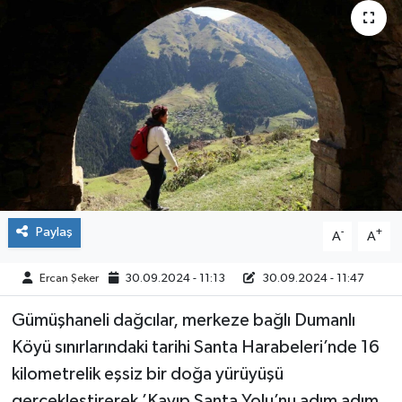
ÇEVRE
İLÇELER
RESMİ İLANLAR
KÜLTÜR
TURİZM
Paylaş
-
+
A
A
MAGAZİN
Ercan Şeker
30.09.2024 - 11:13
30.09.2024 - 11:47
VEFAT
Gümüşhaneli dağcılar, merkeze bağlı Dumanlı
Köyü sınırlarındaki tarihi Santa Harabeleri’nde 16
BİLİM&TEKNOLOJİ
kilometrelik eşsiz bir doğa yürüyüşü
BÖLGE
gerçekleştirerek ’Kayıp Santa Yolu’nu adım adım