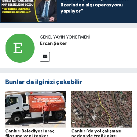
üzerinden algı operasyonu
yapılıyor"
GENEL YAYIN YÖNETMENI
Ercan Şeker
Bunlar da ilginizi çekebilir
Çankırı Belediyesi araç
Çankırı’da yol çalışması
filosuna yeni tanker
nedeniyle trafik akışı