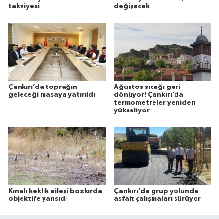
takviyesi
değişecek
Çankırı’da toprağın
Ağustos sıcağı geri
geleceği masaya yatırıldı
dönüyor! Çankırı’da
termometreler yeniden
yükseliyor
Kınalı keklik ailesi bozkırda
Çankırı’da grup yolunda
objektife yansıdı
asfalt çalışmaları sürüyor