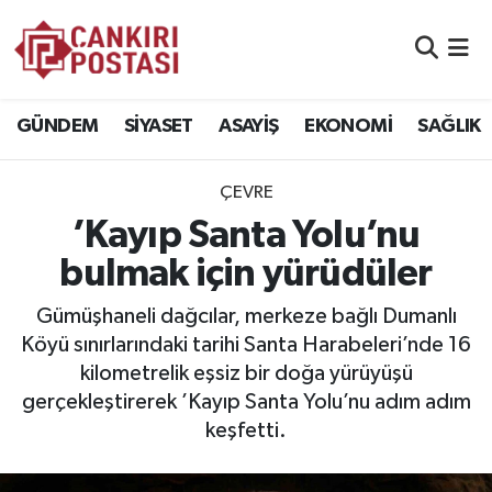
GÜNDEM
Nöbetçi Eczaneler
GÜNDEM
SİYASET
ASAYİŞ
EKONOMİ
SAĞLIK
SİYASET
Hava Durumu
ÇEVRE
ASAYİŞ
Namaz Vakitleri
’Kayıp Santa Yolu’nu
EKONOMİ
Trafik Durumu
bulmak için yürüdüler
SAĞLIK
Süper Lig Puan Durumu ve Fikstür
Gümüşhaneli dağcılar, merkeze bağlı Dumanlı
Köyü sınırlarındaki tarihi Santa Harabeleri’nde 16
SPOR
Tüm Manşetler
kilometrelik eşsiz bir doğa yürüyüşü
gerçekleştirerek ’Kayıp Santa Yolu’nu adım adım
EĞİTİM
Son Dakika Haberleri
keşfetti.
YAŞAM
Haber Arşivi