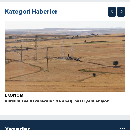
1
2
3
4
5
6
7
8
9
10
Kategori Haberler
EKONOMİ
Kurşunlu ve Atkaracalar'da enerji hattı yenileniyor
Yazarlar