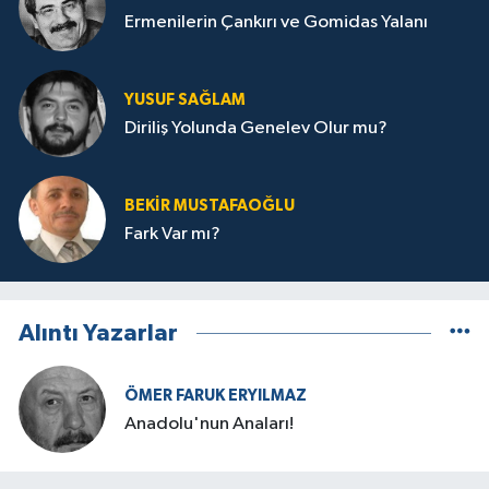
Ermenilerin Çankırı ve Gomidas Yalanı
YUSUF SAĞLAM
Diriliş Yolunda Genelev Olur mu?
BEKIR MUSTAFAOĞLU
Fark Var mı?
Alıntı Yazarlar
ÖMER FARUK ERYILMAZ
Anadolu'nun Anaları!