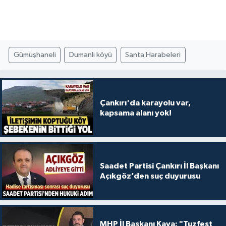
Gümüşhaneli
Dumanlı köyü
Santa Harabeleri
Çankırı'da karayolu var,
kapsama alanı yok!
Saadet Partisi Çankırı İl Başkanı
Açıkgöz’den suç duyurusu
MHP İl Başkanı Kaya: "Tuzfest