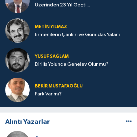
Üzerinden 23 Yıl Geçti...
METIN YILMAZ
Ermenilerin Çankırı ve Gomidas Yalanı
YUSUF SAĞLAM
Diriliş Yolunda Genelev Olur mu?
BEKIR MUSTAFAOĞLU
Fark Var mı?
Alıntı Yazarlar