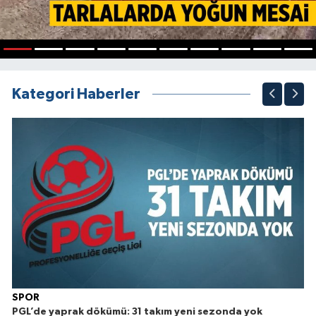
1
2
3
4
5
6
7
8
9
10
Kategori Haberler
SPOR
PGL’de yaprak dökümü: 31 takım yeni sezonda yok