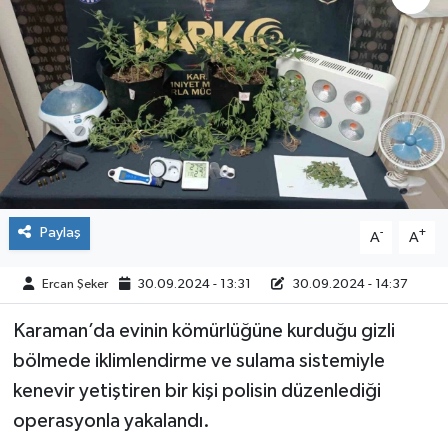
ÇEVRE
İLÇELER
RESMİ İLANLAR
KÜLTÜR
Paylaş
-
+
A
A
TURİZM
Ercan Şeker
30.09.2024 - 13:31
30.09.2024 - 14:37
MAGAZİN
Karaman’da evinin kömürlüğüne kurduğu gizli
VEFAT
bölmede iklimlendirme ve sulama sistemiyle
kenevir yetiştiren bir kişi polisin düzenlediği
BİLİM&TEKNOLOJİ
operasyonla yakalandı.
BÖLGE