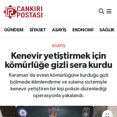
GÜNDEM
Nöbetçi Eczaneler
GÜNDEM
SİYASET
ASAYİŞ
EKONOMİ
SAĞLIK
SİYASET
Hava Durumu
ASAYİŞ
ASAYİŞ
Namaz Vakitleri
Kenevir yetiştirmek için
EKONOMİ
Trafik Durumu
kömürlüğe gizli sera kurdu
SAĞLIK
Süper Lig Puan Durumu ve Fikstür
Karaman’da evinin kömürlüğüne kurduğu gizli
bölmede iklimlendirme ve sulama sistemiyle
SPOR
Tüm Manşetler
kenevir yetiştiren bir kişi polisin düzenlediği
operasyonla yakalandı.
EĞİTİM
Son Dakika Haberleri
YAŞAM
Haber Arşivi