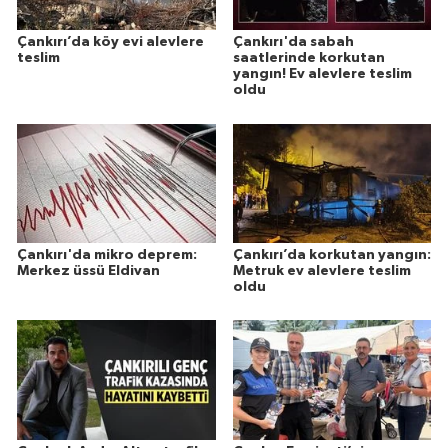
Çankırı’da köy evi alevlere
Çankırı'da sabah
teslim
saatlerinde korkutan
yangın! Ev alevlere teslim
oldu
Çankırı'da mikro deprem:
Çankırı’da korkutan yangın:
Merkez üssü Eldivan
Metruk ev alevlere teslim
oldu