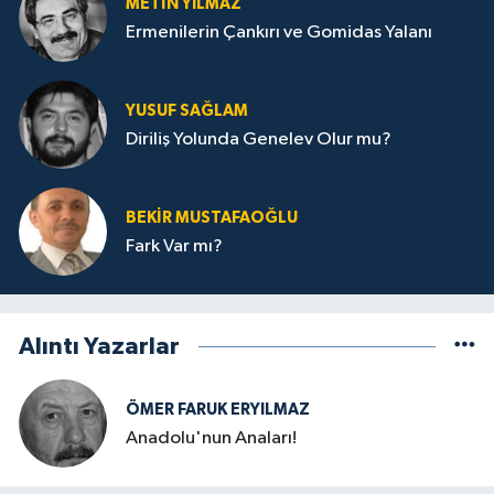
METIN YILMAZ
Ermenilerin Çankırı ve Gomidas Yalanı
YUSUF SAĞLAM
Diriliş Yolunda Genelev Olur mu?
BEKIR MUSTAFAOĞLU
Fark Var mı?
Alıntı Yazarlar
ÖMER FARUK ERYILMAZ
Anadolu'nun Anaları!