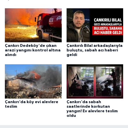
Çankırı Dedeköy'de çıkan
Çankırılı Bilal arkadaşlarıyla
arazi yangını kontrol altına
buluştu, sabah acı haberi
alındı
geldi
Çankırı’da köy evi alevlere
Çankırı'da sabah
teslim
saatlerinde korkutan
yangın! Ev alevlere teslim
oldu