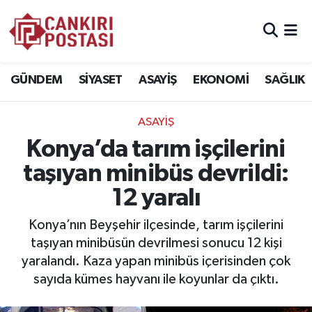
GÜNDEM
Nöbetçi Eczaneler
GÜNDEM
SİYASET
ASAYİŞ
EKONOMİ
SAĞLIK
SİYASET
Hava Durumu
ASAYİŞ
ASAYİŞ
Çankiri Namaz Vakitleri
Konya’da tarım işçilerini
EKONOMİ
Trafik Durumu
taşıyan minibüs devrildi:
12 yaralı
SAĞLIK
Süper Lig Puan Durumu ve Fikstür
Konya’nın Beyşehir ilçesinde, tarım işçilerini
SPOR
Tüm Manşetler
taşıyan minibüsün devrilmesi sonucu 12 kişi
yaralandı. Kaza yapan minibüs içerisinden çok
EĞİTİM
Son Dakika Haberleri
sayıda kümes hayvanı ile koyunlar da çıktı.
YAŞAM
Haber Arşivi