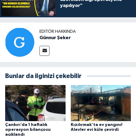
yapılıyor"
EDITÖR HAKKINDA
Günnur Şeker
Bunlar da ilginizi çekebilir
Çankırı’da 1 haftalık
Kızılırmak’ta ev yangını!
operasyon bilançosu
Alevler evi küle çevirdi
açıklandı