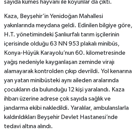
sayıda kümes hayvanı ile koyunlar da çıktı.
TÜRKİYE
Kaza, Beyşehir’in Yenidoğan Mahallesi
yakınlarında meydana geldi. Edinilen bilgiye göre,
DÜNYA
H.T. yönetimindeki Şanlıurfalı tarım işçilerinin
içerisinde olduğu 63 NN 953 plakalı minibüs,
Konya-Hüyük Karayolu’nun 60. kilometresinde
yağış nedeniyle kayganlaşan zeminde virajı
alamayarak kontrolden çıkıp devrildi. Yol kenarına
yan yatan minibüsteki aynı aileden aralarında
çocukların da bulunduğu 12 kişi yaralandı. Kaza
ihbarı üzerine adrese çok sayıda sağlık ve
jandarma ekibi nakledildi. Yaralılar, ambulanslarla
kaldırıldıkları Beyşehir Devlet Hastanesi’nde
tedavi altına alındı.