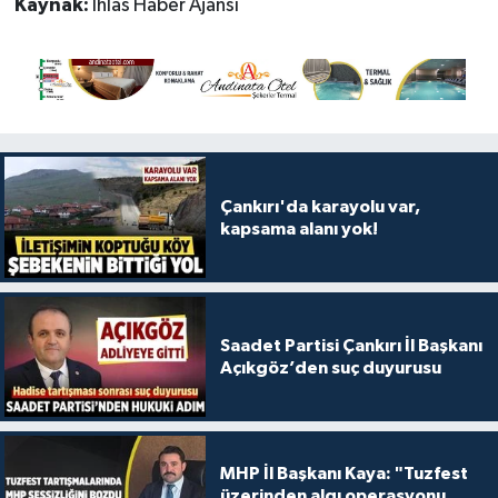
Kaynak:
İhlas Haber Ajansı
Çankırı'da karayolu var,
kapsama alanı yok!
Saadet Partisi Çankırı İl Başkanı
Açıkgöz’den suç duyurusu
MHP İl Başkanı Kaya: "Tuzfest
üzerinden algı operasyonu