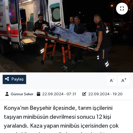
ÇEVRE
İLÇELER
RESMİ İLANLAR
KÜLTÜR
TURİZM
Paylaş
-
+
A
A
MAGAZİN
Günnur Şeker
22.09.2024 - 07:31
22.09.2024 - 19:20
VEFAT
Konya’nın Beyşehir ilçesinde, tarım işçilerini
BİLİM&TEKNOLOJİ
taşıyan minibüsün devrilmesi sonucu 12 kişi
yaralandı. Kaza yapan minibüs içerisinden çok
BÖLGE