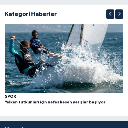
1
2
3
4
5
6
7
8
9
10
Kategori Haberler
SPOR
Yelken tutkunları için nefes kesen yarışlar başlıyor