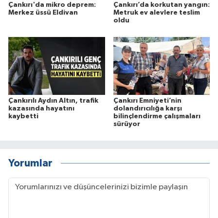
Çankırı'da mikro deprem:
Çankırı’da korkutan yangın:
Merkez üssü Eldivan
Metruk ev alevlere teslim
oldu
Çankırılı Aydın Altın, trafik
Çankırı Emniyeti’nin
kazasında hayatını
dolandırıcılığa karşı
kaybetti
bilinçlendirme çalışmaları
sürüyor
Yorumlar