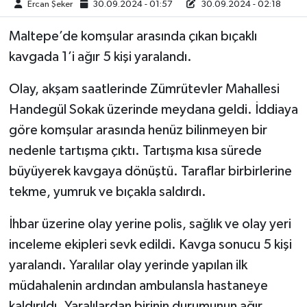
Ercan Şeker
30.09.2024 - 01:57
30.09.2024 - 02:18
ÇEVRE
Maltepe’de komşular arasında çıkan bıçaklı
kavgada 1’i ağır 5 kişi yaralandı.
İLÇELER
Olay, akşam saatlerinde Zümrütevler Mahallesi
RESMİ İLANLAR
Handegül Sokak üzerinde meydana geldi. İddiaya
göre komşular arasında henüz bilinmeyen bir
KÜLTÜR
nedenle tartışma çıktı. Tartışma kısa sürede
TURİZM
büyüyerek kavgaya dönüştü. Taraflar birbirlerine
tekme, yumruk ve bıçakla saldırdı.
MAGAZİN
İhbar üzerine olay yerine polis, sağlık ve olay yeri
VEFAT
inceleme ekipleri sevk edildi. Kavga sonucu 5 kişi
yaralandı. Yaralılar olay yerinde yapılan ilk
BİLİM&TEKNOLOJİ
müdahalenin ardından ambulansla hastaneye
BÖLGE
kaldırıldı. Yaralılardan birinin durumunun ağır