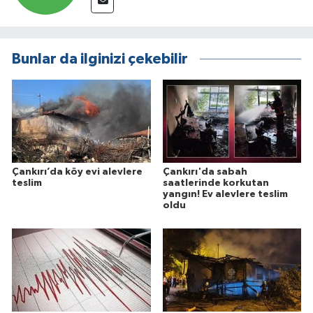
Bunlar da ilginizi çekebilir
Çankırı’da köy evi alevlere
Çankırı'da sabah
teslim
saatlerinde korkutan
yangın! Ev alevlere teslim
oldu