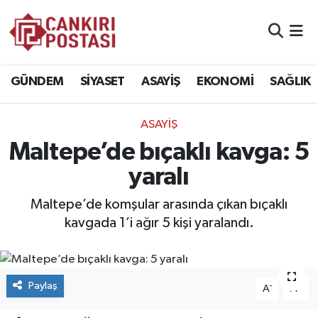
GÜNDEM
Nöbetçi Eczaneler
GÜNDEM
SİYASET
ASAYİŞ
EKONOMİ
SAĞLIK
SİYASET
Hava Durumu
ASAYİŞ
ASAYİŞ
Namaz Vakitleri
Maltepe’de bıçaklı kavga: 5
EKONOMİ
Trafik Durumu
yaralı
SAĞLIK
Süper Lig Puan Durumu ve Fikstür
Maltepe’de komşular arasında çıkan bıçaklı
kavgada 1’i ağır 5 kişi yaralandı.
SPOR
Tüm Manşetler
EĞİTİM
Son Dakika Haberleri
Paylaş
-
+
A
A
YAŞAM
Haber Arşivi