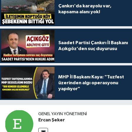
Çankırı'da karayolu var,
kapsama alanı yok!
Saadet Partisi Çankırı İl Başkanı
Açıkgöz’den suç duyurusu
MHP İl Başkanı Kaya: "Tuzfest
üzerinden algı operasyonu
yapılıyor"
GENEL YAYIN YÖNETMENI
Ercan Şeker