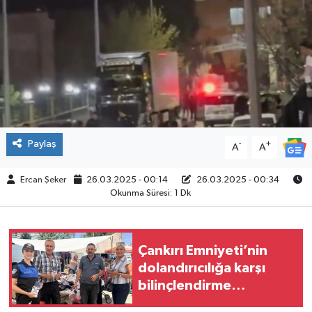
ÇEVRE
İLÇELER
RESMİ İLANLAR
KÜLTÜR
Paylaş
-
+
A
A
TURİZM
Ercan Şeker
26.03.2025 - 00:14
26.03.2025 - 00:34
Okunma Süresi: 1 Dk
MAGAZİN
VEFAT
Çankırı Emniyeti’nin
dolandırıcılığa karşı
BİLİM&TEKNOLOJİ
bilinçlendirme
çalışmaları sürüyor
BÖLGE