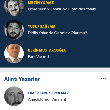
METIN YILMAZ
Ermenilerin Çankırı ve Gomidas Yalanı
YUSUF SAĞLAM
Diriliş Yolunda Genelev Olur mu?
BEKIR MUSTAFAOĞLU
Fark Var mı?
Alıntı Yazarlar
ÖMER FARUK ERYILMAZ
Anadolu'nun Anaları!