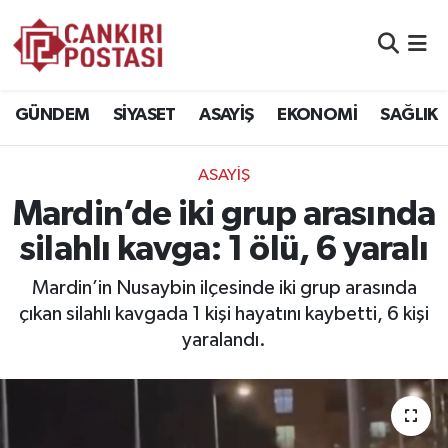
GÜNDEM
Nöbetçi Eczaneler
GÜNDEM
SİYASET
ASAYİŞ
EKONOMİ
SAĞLIK
SİYASET
Hava Durumu
ASAYİŞ
ASAYİŞ
Namaz Vakitleri
Mardin’de iki grup arasında
EKONOMİ
Trafik Durumu
silahlı kavga: 1 ölü, 6 yaralı
SAĞLIK
Süper Lig Puan Durumu ve Fikstür
Mardin’in Nusaybin ilçesinde iki grup arasında
çıkan silahlı kavgada 1 kişi hayatını kaybetti, 6 kişi
SPOR
Tüm Manşetler
yaralandı.
EĞİTİM
Son Dakika Haberleri
YAŞAM
Haber Arşivi