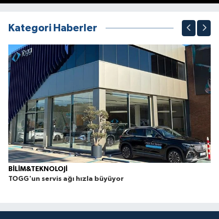
1
2
3
4
5
6
7
8
9
10
Kategori Haberler
BİLİM&TEKNOLOJİ
TOGG'un servis ağı hızla büyüyor