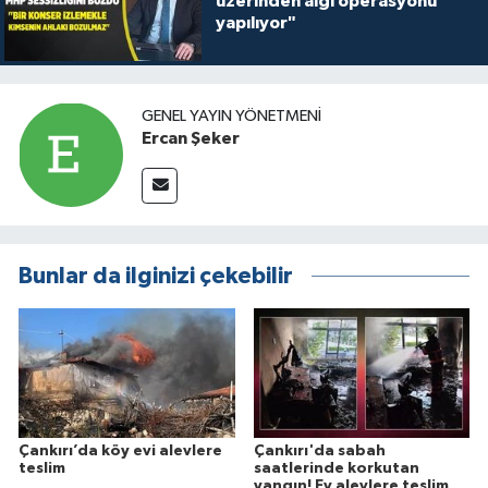
üzerinden algı operasyonu
yapılıyor"
GENEL YAYIN YÖNETMENI
Ercan Şeker
Bunlar da ilginizi çekebilir
Çankırı’da köy evi alevlere
Çankırı'da sabah
teslim
saatlerinde korkutan
yangın! Ev alevlere teslim