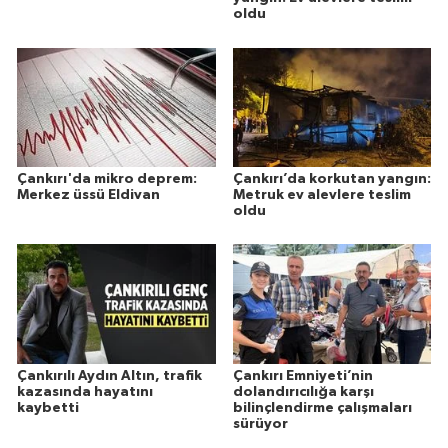
oldu
Çankırı'da mikro deprem:
Çankırı’da korkutan yangın:
Merkez üssü Eldivan
Metruk ev alevlere teslim
oldu
Çankırılı Aydın Altın, trafik
Çankırı Emniyeti’nin
kazasında hayatını
dolandırıcılığa karşı
kaybetti
bilinçlendirme çalışmaları
sürüyor