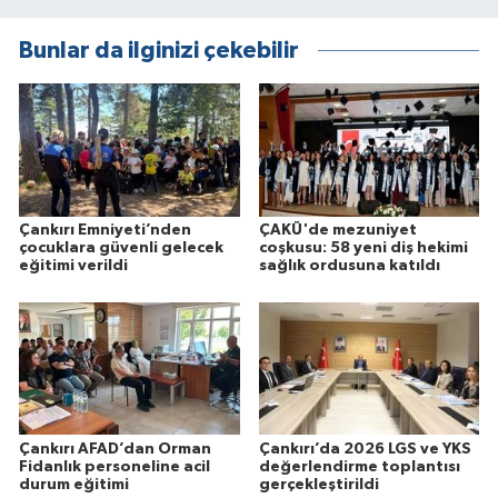
Bunlar da ilginizi çekebilir
Çankırı Emniyeti’nden
ÇAKÜ'de mezuniyet
çocuklara güvenli gelecek
coşkusu: 58 yeni diş hekimi
eğitimi verildi
sağlık ordusuna katıldı
Çankırı AFAD’dan Orman
Çankırı’da 2026 LGS ve YKS
Fidanlık personeline acil
değerlendirme toplantısı
durum eğitimi
gerçekleştirildi