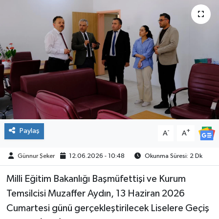
ÇEVRE
İLÇELER
RESMİ İLANLAR
KÜLTÜR
TURİZM
Paylaş
-
+
A
A
MAGAZİN
Günnur Şeker
12.06.2026 - 10:48
Okunma Süresi: 2 Dk
VEFAT
Milli Eğitim Bakanlığı Başmüfettişi ve Kurum
BİLİM&TEKNOLOJİ
Temsilcisi Muzaffer Aydın, 13 Haziran 2026
Cumartesi günü gerçekleştirilecek Liselere Geçiş
BÖLGE