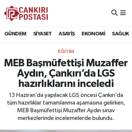
GÜNDEM
Nöbetçi Eczaneler
GÜNDEM
SİYASET
ASAYİŞ
EKONOMİ
SAĞLIK
SİYASET
Hava Durumu
EĞİTİM
ASAYİŞ
Namaz Vakitleri
MEB Başmüfettişi Muzaffer
EKONOMİ
Trafik Durumu
Aydın, Çankırı’da LGS
hazırlıklarını inceledi
SAĞLIK
Süper Lig Puan Durumu ve Fikstür
13 Haziran’da yapılacak LGS öncesi Çankırı’da
SPOR
Tüm Manşetler
tüm hazırlıklar tamamlanma aşamasına gelirken,
MEB Başmüfettişi Muzaffer Aydın sınav
EĞİTİM
Son Dakika Haberleri
merkezlerinde incelemelerde bulundu.
YAŞAM
Haber Arşivi