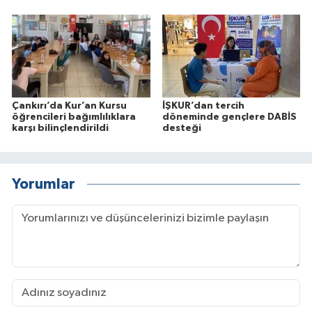
Çankırı’da Kur’an Kursu
İŞKUR’dan tercih
öğrencileri bağımlılıklara
döneminde gençlere DABİS
karşı bilinçlendirildi
desteği
Yorumlar