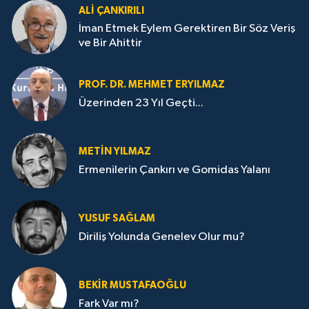
ALI ÇANKIRILI
İman Etmek Eylem Gerektiren Bir Söz Veriş
ve Bir Ahittir
PROF. DR. MEHMET ERYILMAZ
Üzerinden 23 Yıl Geçti...
METIN YILMAZ
Ermenilerin Çankırı ve Gomidas Yalanı
YUSUF SAĞLAM
Diriliş Yolunda Genelev Olur mu?
BEKIR MUSTAFAOĞLU
Fark Var mı?