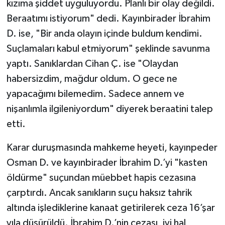
kızıma şiddet uyguluyordu. Planlı bir olay değildi.
Beraatımı istiyorum" dedi. Kayınbirader İbrahim
D. ise, "Bir anda olayın içinde buldum kendimi.
Suçlamaları kabul etmiyorum" şeklinde savunma
yaptı. Sanıklardan Cihan Ç. ise "Olaydan
habersizdim, mağdur oldum. O gece ne
yapacağımı bilemedim. Sadece annem ve
nişanlımla ilgileniyordum" diyerek beraatini talep
etti.
Karar duruşmasında mahkeme heyeti, kayınpeder
Osman D. ve kayınbirader İbrahim D.’yi "kasten
öldürme" suçundan müebbet hapis cezasına
çarptırdı. Ancak sanıkların suçu haksız tahrik
altında işlediklerine kanaat getirilerek ceza 16’şar
yıla düşürüldü. İbrahim D.’nin cezası, iyi hal