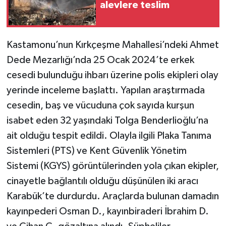
alevlere teslim
TÜRKİYE
Kastamonu’nun Kırkçeşme Mahallesi’ndeki Ahmet
DÜNYA
Dede Mezarlığı’nda 25 Ocak 2024’te erkek
cesedi bulunduğu ihbarı üzerine polis ekipleri olay
yerinde inceleme başlattı. Yapılan araştırmada
cesedin, baş ve vücuduna çok sayıda kurşun
isabet eden 32 yaşındaki Tolga Benderlioğlu’na
ait olduğu tespit edildi. Olayla ilgili Plaka Tanıma
Sistemleri (PTS) ve Kent Güvenlik Yönetim
Sistemi (KGYS) görüntülerinden yola çıkan ekipler,
cinayetle bağlantılı olduğu düşünülen iki aracı
Karabük’te durdurdu. Araçlarda bulunan damadın
kayınpederi Osman D., kayınbiraderi İbrahim D.