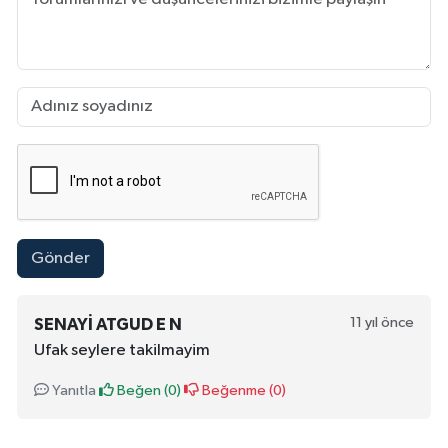
Gönder
11 yıl önce
SENAYI ATGUD E N
Ufak seylere takilmayim
Yanıtla
Beğen (
0
)
Beğenme (
0
)