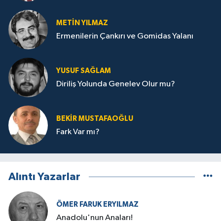
METIN YILMAZ
Ermenilerin Çankırı ve Gomidas Yalanı
YUSUF SAĞLAM
Diriliş Yolunda Genelev Olur mu?
BEKIR MUSTAFAOĞLU
Fark Var mı?
Alıntı Yazarlar
ÖMER FARUK ERYILMAZ
Anadolu'nun Anaları!