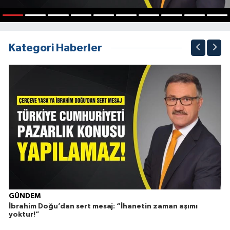
1
2
3
4
5
6
7
8
9
10
Kategori Haberler
Ç
GÜNDEM
İbrahim Doğu’dan sert mesaj: “İhanetin zaman aşımı
yoktur!”