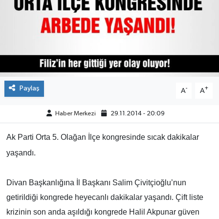
ÇEVRE
İLÇELER
RESMİ İLANLAR
Paylaş
-
+
A
A
KÜLTÜR
Haber Merkezi
29.11.2014 - 20:09
TURİZM
Ak Parti Orta 5. Olağan İlçe kongresinde sıcak dakikalar
MAGAZİN
yaşandı.
VEFAT
Divan Başkanlığına İl Başkanı Salim Çivitçioğlu’nun
BİLİM&TEKNOLOJİ
getirildiği kongrede heyecanlı dakikalar yaşandı. Çift liste
krizinin son anda aşıldığı kongrede Halil Akpunar güven
BÖLGE