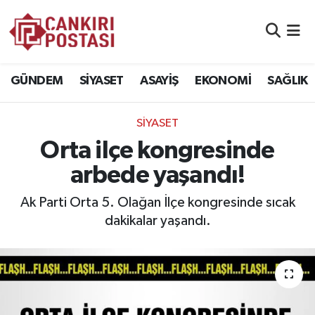
GÜNDEM
Nöbetçi Eczaneler
GÜNDEM
SİYASET
ASAYİŞ
EKONOMİ
SAĞLIK
SİYASET
Hava Durumu
SİYASET
ASAYİŞ
Namaz Vakitleri
Orta ilçe kongresinde
EKONOMİ
Trafik Durumu
arbede yaşandı!
SAĞLIK
Süper Lig Puan Durumu ve Fikstür
Ak Parti Orta 5. Olağan İlçe kongresinde sıcak
dakikalar yaşandı.
SPOR
Tüm Manşetler
EĞİTİM
Son Dakika Haberleri
YAŞAM
Haber Arşivi