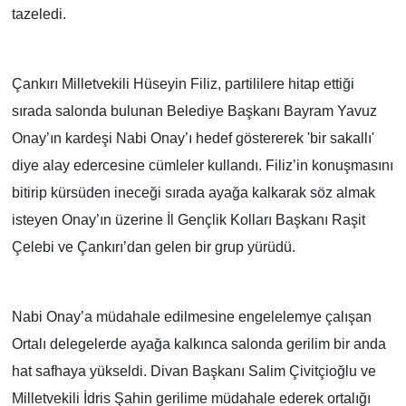
tazeledi.
TÜRKİYE
Çankırı Milletvekili Hüseyin Filiz, partililere hitap ettiği
DÜNYA
sırada salonda bulunan Belediye Başkanı Bayram Yavuz
Onay’ın kardeşi Nabi Onay’ı hedef göstererek 'bir sakallı'
diye alay edercesine cümleler kullandı. Filiz’in konuşmasını
bitirip kürsüden ineceği sırada ayağa kalkarak söz almak
isteyen Onay’ın üzerine İl Gençlik Kolları Başkanı Raşit
Çelebi ve Çankırı’dan gelen bir grup yürüdü.
Nabi Onay’a müdahale edilmesine engelelemye çalışan
Ortalı delegelerde ayağa kalkınca salonda gerilim bir anda
hat safhaya yükseldi. Divan Başkanı Salim Çivitçioğlu ve
Milletvekili İdris Şahin gerilime müdahale ederek ortalığı