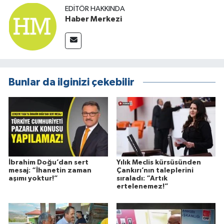
EDITÖR HAKKINDA
Haber Merkezi
Bunlar da ilginizi çekebilir
İbrahim Doğu’dan sert
Yılık Meclis kürsüsünden
mesaj: “İhanetin zaman
Çankırı’nın taleplerini
aşımı yoktur!”
sıraladı: “Artık
ertelenemez!”