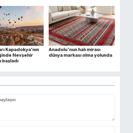
arı Kapadokya’nın
Anadolu'nun halı mirası
iğinde Nevşehir
dünya markası olma yolunda
u başladı