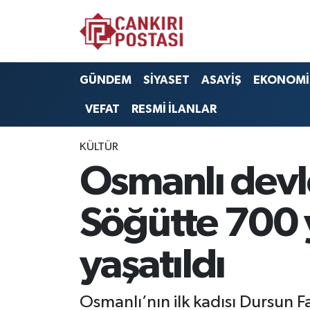
GÜNDEM
Nöbetçi Eczaneler
GÜNDEM
SİYASET
ASAYİŞ
EKONOMİ
SİYASET
Hava Durumu
VEFAT
RESMİ İLANLAR
ASAYİŞ
Namaz Vakitleri
KÜLTÜR
EKONOMİ
Trafik Durumu
Osmanlı devl
SAĞLIK
Süper Lig Puan Durumu ve Fikstür
Söğütte 700 yı
SPOR
Tüm Manşetler
yaşatıldı
EĞİTİM
Son Dakika Haberleri
Osmanlı’nın ilk kadısı Dursun Fa
YAŞAM
Haber Arşivi