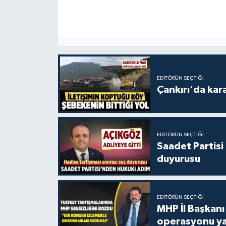
EDITÖRÜN SEÇTIĞI
Çankırı'da kar
EDITÖRÜN SEÇTIĞI
Saadet Partisi
duyurusu
EDITÖRÜN SEÇTIĞI
MHP İl Başkanı
operasyonu ya