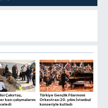
lisi Çakırtaş,
Türkiye Gençlik Filarmoni
r kazı çalışmalarını
Orkestrası 20. yılını İstanbul
nceledi
konseriyle kutladı