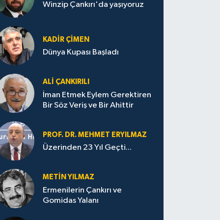
Winzip Çankırı'da yaşıyoruz
KADIR ÇIMEN
Dünya Kupası Başladı
ALI ÇANKIRILI
İman Etmek Eylem Gerektiren
Bir Söz Veriş ve Bir Ahittir
PROF. DR. MEHMET ERYILMAZ
Üzerinden 23 Yıl Geçti...
METIN YILMAZ
Ermenilerin Çankırı ve
Gomidas Yalanı