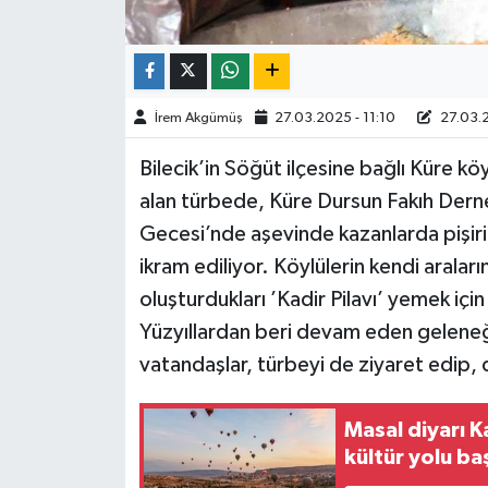
TÜRKİYE
DÜNYA
İrem Akgümüş
27.03.2025 - 11:10
27.03.2
Bilecik’in Söğüt ilçesine bağlı Küre 
alan türbede, Küre Dursun Fakıh Derneğ
Gecesi’nde aşevinde kazanlarda pişiril
ikram ediliyor. Köylülerin kendi araları
oluşturdukları ’Kadir Pilavı’ yemek içi
Yüzyıllardan beri devam eden geleneğ
vatandaşlar, türbeyi de ziyaret edip, 
Masal diyarı 
kültür yolu ba