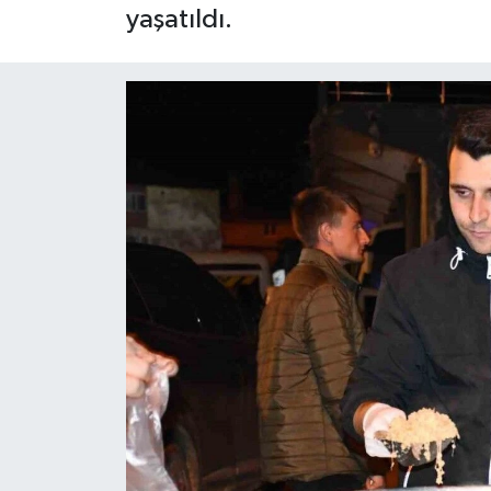
yaşatıldı.
ÇEVRE
İLÇELER
RESMİ İLANLAR
KÜLTÜR
TURİZM
MAGAZİN
VEFAT
BİLİM&TEKNOLOJİ
BÖLGE