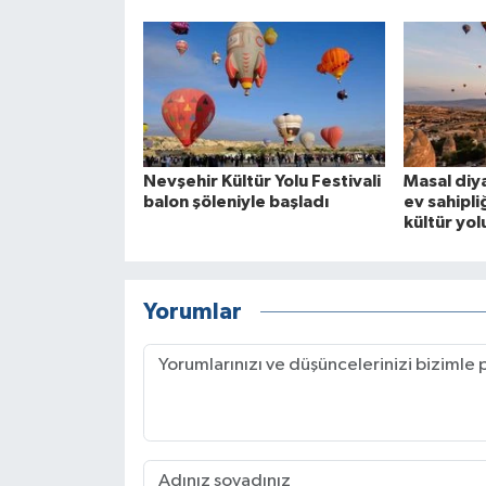
Nevşehir Kültür Yolu Festivali
Masal diy
balon şöleniyle başladı
ev sahipl
kültür yol
Yorumlar