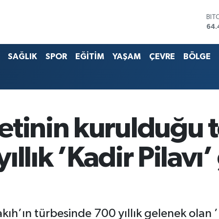
DO
47,
EU
55,
SAĞLIK
SPOR
EĞİTİM
YAŞAM
ÇEVRE
BÖLGE
STE
64,
G.A
651
BİS
13.
BIT
etinin kurulduğu t
64.
llık ’Kadir Pilavı
kıh’ın türbesinde 700 yıllık gelenek olan ’