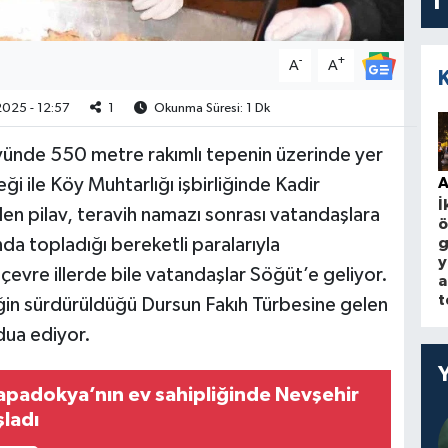
1
-
+
A
A
025 - 12:57
1
Okunma Süresi: 1 Dk
köyünde 550 metre rakımlı tepenin üzerinde yer
i ile Köy Muhtarlığı işbirliğinde Kadir
A
İ
en pilav, teravih namazı sonrası vatandaşlara
ö
nda topladığı bereketli paralarıyla
g
y
n çevre illerde bile vatandaşlar Söğüt’e geliyor.
a
t
in sürdürüldüğü Dursun Fakıh Türbesine gelen
dua ediyor.
Kapadokya’nın ev sahipliğinde Nevşehir
şladı