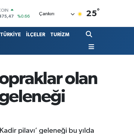
°
LAR
25
Çankırı
5971
%0.05
RO
1336
%0.18
TÜRKİYE
İLÇELER
TURİZM
RLİN
2534
%0.22
LTIN
8.23
%0.39
T100
703
%0
COIN
opraklar olan
475,47
%0.66
’ geleneği
Kadir pilavı’ geleneği bu yılda