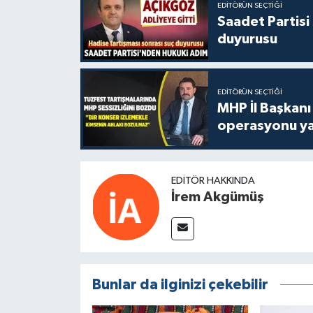
EDITÖRÜN SEÇTIĞI
Saadet Partisi
duyurusu
EDITÖRÜN SEÇTIĞI
MHP İl Başkanı
operasyonu ya
EDITÖR HAKKINDA
İrem Akgümüş
Bunlar da ilginizi çekebilir