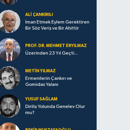
ALI ÇANKIRILI
İman Etmek Eylem Gerektiren
Bir Söz Veriş ve Bir Ahittir
PROF. DR. MEHMET ERYILMAZ
Üzerinden 23 Yıl Geçti...
METIN YILMAZ
Ermenilerin Çankırı ve
Gomidas Yalanı
YUSUF SAĞLAM
Diriliş Yolunda Genelev Olur
mu?