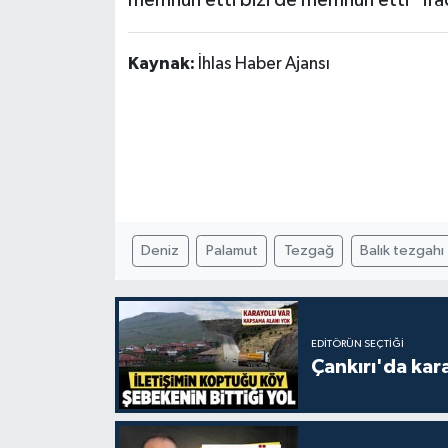
memnun etti bizi de memnun etti” ifade
Kaynak:
İhlas Haber Ajansı
Deniz
Palamut
Tezgağ
Balık tezgahı
EDITÖRÜN SEÇTIĞI
Çankırı'da kar