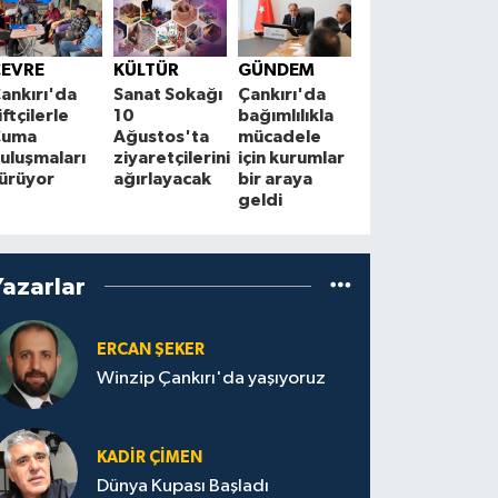
ÇEVRE
A
Çankırı'da
Ç
ÇEVRE
KÜLTÜR
GÜNDEM
ender
m
ankırı'da
Sanat Sokağı
Çankırı'da
görülen
d
iftçilerle
10
bağımlılıkla
Avrasya
M
Cuma
Ağustos'ta
mücadele
vaşağı
E
uluşmaları
ziyaretçilerini
için kurumlar
kameraya
ürüyor
ağırlayacak
bir araya
yakalandı
geldi
Yazarlar
ERCAN ŞEKER
Winzip Çankırı'da yaşıyoruz
KADIR ÇIMEN
Dünya Kupası Başladı