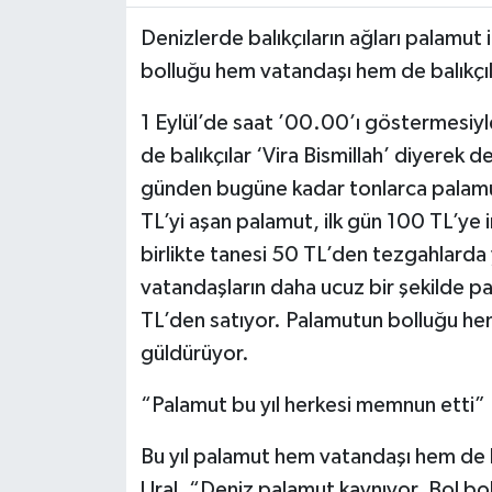
Denizlerde balıkçıların ağları palamut
TÜRKİYE
bolluğu hem vatandaşı hem de balıkçıl
DÜNYA
1 Eylül’de saat ’00.00’ı göstermesiyle
de balıkçılar ‘Vira Bismillah’ diyerek den
günden bugüne kadar tonlarca palamu
TL’yi aşan palamut, ilk gün 100 TL’ye 
birlikte tanesi 50 TL’den tezgahlarda y
vatandaşların daha ucuz bir şekilde p
TL’den satıyor. Palamutun bolluğu he
güldürüyor.
“Palamut bu yıl herkesi memnun etti”
Bu yıl palamut hem vatandaşı hem de ba
Ural, “Deniz palamut kaynıyor. Bol bo