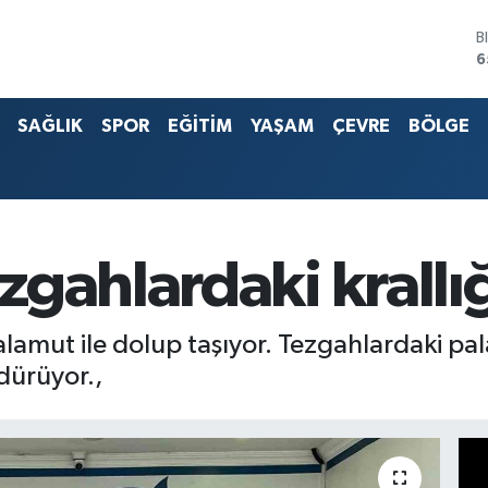
6
D
4
E
5
SAĞLIK
SPOR
EĞİTİM
YAŞAM
ÇEVRE
BÖLGE
S
6
G
6
B
1
gahlardaki krallı
 palamut ile dolup taşıyor. Tezgahlardaki 
dürüyor.,