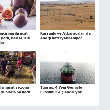
incirinin ihracat
Kurşunlu ve Atkaracalar'da
şladı, hedef 100
enerji hattı yenileniyor
lar
da hasat sezonu
Tüpraş, 4 Yeni Gemiyle
 dualarla başladı
Filosunu Güçlendiriyor