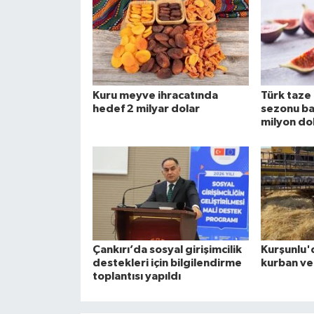
Kuru meyve ihracatında
Türk taze 
hedef 2 milyar dolar
sezonu ba
milyon do
Çankırı’da sosyal girişimcilik
Kurşunlu'
destekleri için bilgilendirme
kurban ve
toplantısı yapıldı