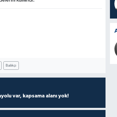
lerini kullandı.
A
Balıkçı
ayolu var, kapsama alanı yok!