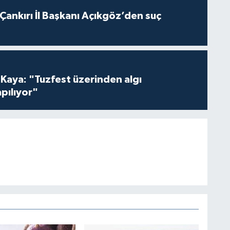
 Çankırı İl Başkanı Açıkgöz’den suç
 Kaya: "Tuzfest üzerinden algı
pılıyor"