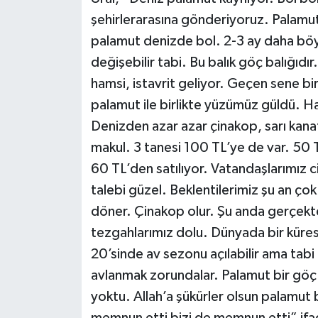
şehirlerarasına gönderiyoruz. Palamut
palamut denizde bol. 2-3 ay daha böyl
değişebilir tabi. Bu balık göç balığıd
hamsi, istavrit geliyor. Geçen sene bi
palamut ile birlikte yüzümüz güldü. H
Denizden azar azar çinakop, sarı kanat
makul. 3 tanesi 100 TL’ye de var. 50
60 TL’den satılıyor. Vatandaşlarımız 
talebi güzel. Beklentilerimiz şu an çok 
döner. Çinakop olur. Şu anda gerçekt
tezgahlarımız dolu. Dünyada bir küresel
20’sinde av sezonu açılabilir ama tabi 
avlanmak zorundalar. Palamut bir göç ba
yoktu. Allah’a şükürler olsun palamut 