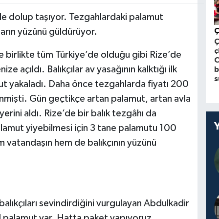
 ile dolup taşıyor. Tezgahlardaki palamut
arın yüzünü güldürüyor.
Ç
ç
 birlikte tüm Türkiye’de olduğu gibi Rize’de
ize açıldı. Balıkçılar av yasağının kalktığı ilk
b
s
t yakaladı. Daha önce tezgahlarda fiyatı 200
inmişti. Gün geçtikçe artan palamut, artan avla
erini aldı. Rize’de bir balık tezgâhı da
alamut yiyebilmesi için 3 tane palamutu 100
m vatandaşın hem de balıkçının yüzünü
lıkçıları sevindirdiğini vurgulayan Abdulkadir
l palamut var. Hatta paket yapıyoruz