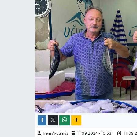
ÇEVRE
İLÇELER
RESMİ İLANLAR
KÜLTÜR
TURİZM
MAGAZİN
VEFAT
BİLİM&TEKNOLOJİ
İrem Akgümüş
11.09.2024 - 10:53
11.09.2
BÖLGE