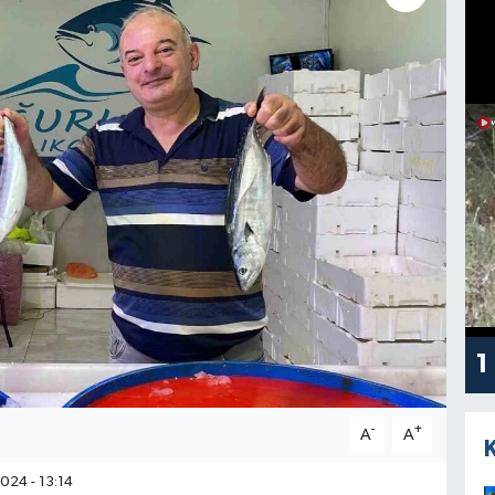
1
-
+
A
A
024 - 13:14