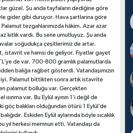
lar güzel. Şu anda tayfaların dediğine göre
e gider gibi duruyor. Hava şartlarına göre
ır. Palamut tezgahlarımızda hâkim. Azar azar
raz kıtlık vardı. Bu sene umutluyuz. Şu anda
avalar soğudukça çeşitlerimiz de artar.
, istavrit ve hamsi de geliyor. Fiyatlar gayet
 TL’ye de var. 700-800 gramlık palamutlarda
cidden balığa rağbet gösterdi. Vatandaşımızın
iyi. Palamut bittikten sonra artık istavrite
en palamut bolluğu var. Gerçekten
 ısınma var. Bu Eylül ayının 1’i değil de
ki göç balıkları olduğundan ötürü 1 Eylül’de
lığıdır. Eskiden Eylül aylarında böyle sıcaklık
bu yıl herkesi memnun etti. Vatandaşı da