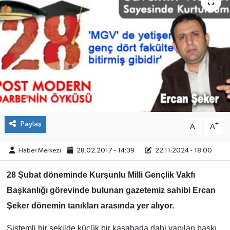
ÇEVRE
İLÇELER
RESMİ İLANLAR
KÜLTÜR
TURİZM
Paylaş
-
+
A
A
MAGAZİN
Haber Merkezi
28.02.2017 - 14:39
22.11.2024 - 18:00
28 Şubat döneminde Kurşunlu Milli Gençlik Vakfı
VEFAT
Başkanlığı görevinde bulunan gazetemiz sahibi Ercan
BİLİM&TEKNOLOJİ
Şeker dönemin tanıkları arasında yer alıyor.
BÖLGE
Sistemli bir şekilde küçük bir kasabada dahi yapılan baskı