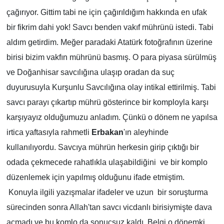
çağırıyor. Gittim tabi ne için çağırıldığım hakkında en ufak
bir fikrim dahi yok! Savcı benden vakıf mührünü istedi. Tabi
aldım getirdim. Meğer paradaki Atatürk fotoğrafının üzerine
birisi bizim vakfın mührünü basmış. O para piyasa sürülmüş
ve Doğanhisar savcılığına ulaşıp oradan da suç
duyurusuyla Kurşunlu Savcılığına olay intikal ettirilmiş. Tabi
savcı parayı çıkartıp mührü gösterince bir komployla karşı
karşıyayız olduğumuzu anladım. Çünkü o dönem ne yapılsa
irtica yaftasıyla rahmetli
Erbakan
'ın aleyhinde
kullanılıyordu. Savcıya mührün herkesin girip çıktığı bir
odada çekmecede rahatlıkla ulaşabildiğini
ve bir komplo
düzenlemek için yapılmış olduğunu ifade etmiştim.
Konuyla ilgili yazışmalar ifadeler ve uzun
bir soruşturma
sürecinden sonra Allah'tan savcı vicdanlı birisiymişte dava
açmadı ve bu komlo da sonuçsuz kaldı. Belgi o dönemki