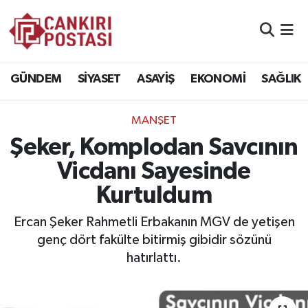
GÜNDEM
Nöbetçi Eczaneler
GÜNDEM
SİYASET
ASAYİŞ
EKONOMİ
SAĞLIK
SİYASET
Hava Durumu
MANŞET
ASAYİŞ
Namaz Vakitleri
Şeker, Komplodan Savcının
EKONOMİ
Trafik Durumu
Vicdanı Sayesinde
Kurtuldum
SAĞLIK
Süper Lig Puan Durumu ve Fikstür
Ercan Şeker Rahmetli Erbakanın MGV de yetişen
SPOR
Tüm Manşetler
genç dört fakülte bitirmiş gibidir sözünü
hatırlattı.
EĞİTİM
Son Dakika Haberleri
YAŞAM
Haber Arşivi