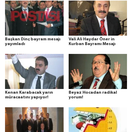
Başkan Dinç bayram mesajı
Vali Ali Haydar Öner in
yayımladı
Kurban Bayramı Mesajı
Kenan Karabacak yarın
Beyaz Hocadan radikal
müracaatını yapıyor!
yorum!