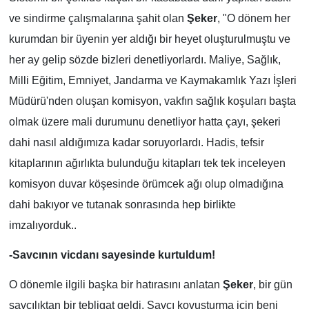
ve sindirme çalışmalarına şahit olan
Şeker
, "O dönem her
TÜRKİYE
kurumdan bir üyenin yer aldığı bir heyet oluşturulmuştu ve
her ay gelip sözde bizleri denetliyorlardı. Maliye, Sağlık,
DÜNYA
Milli Eğitim, Emniyet, Jandarma ve Kaymakamlık Yazı İşleri
Müdürü'nden oluşan komisyon, vakfın sağlık koşuları başta
olmak üzere mali durumunu denetliyor hatta çayı, şekeri
dahi nasıl aldığımıza kadar soruyorlardı. Hadis, tefsir
kitaplarının ağırlıkta bulunduğu kitapları tek tek inceleyen
komisyon duvar köşesinde örümcek ağı olup olmadığına
dahi bakıyor ve tutanak sonrasında hep birlikte
imzalıyorduk..
-Savcının vicdanı sayesinde kurtuldum!
O dönemle ilgili başka bir hatırasını anlatan
Şeker
, bir gün
savcılıktan bir tebligat geldi. Savcı kovuşturma için beni