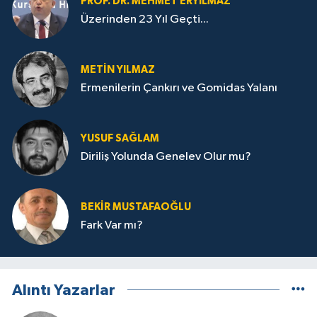
PROF. DR. MEHMET ERYILMAZ
Üzerinden 23 Yıl Geçti...
METIN YILMAZ
Ermenilerin Çankırı ve Gomidas Yalanı
YUSUF SAĞLAM
Diriliş Yolunda Genelev Olur mu?
BEKIR MUSTAFAOĞLU
Fark Var mı?
Alıntı Yazarlar