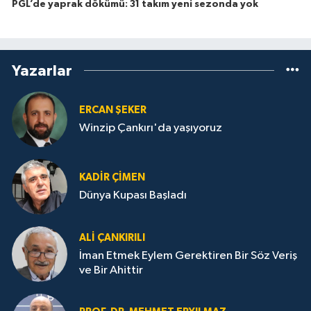
PGL’de yaprak dökümü: 31 takım yeni sezonda yok
Yazarlar
ERCAN ŞEKER
Winzip Çankırı'da yaşıyoruz
KADIR ÇIMEN
Dünya Kupası Başladı
ALI ÇANKIRILI
İman Etmek Eylem Gerektiren Bir Söz Veriş
ve Bir Ahittir