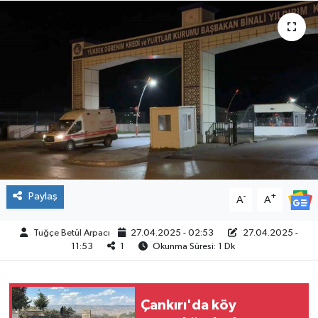
ÇEVRE
İLÇELER
RESMİ İLANLAR
KÜLTÜR
TURİZM
Paylaş
-
+
A
A
MAGAZİN
Tuğçe Betül Arpacı
27.04.2025 - 02:53
27.04.2025 -
VEFAT
11:53
1
Okunma Süresi: 1 Dk
BİLİM&TEKNOLOJİ
Çankırı'da köy
BÖLGE