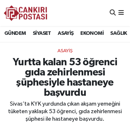
GÜNDEM
Nöbetçi Eczaneler
GÜNDEM
SİYASET
ASAYİŞ
EKONOMİ
SAĞLIK
SİYASET
Hava Durumu
ASAYİŞ
ASAYİŞ
Namaz Vakitleri
Yurtta kalan 53 öğrenci
EKONOMİ
Trafik Durumu
gıda zehirlenmesi
şüphesiyle hastaneye
SAĞLIK
Süper Lig Puan Durumu ve Fikstür
başvurdu
SPOR
Tüm Manşetler
Sivas’ta KYK yurdunda çıkan akşam yemeğini
EĞİTİM
Son Dakika Haberleri
tüketen yaklaşık 53 öğrenci, gıda zehirlenmesi
şüphesi ile hastaneye başvurdu.
YAŞAM
Haber Arşivi