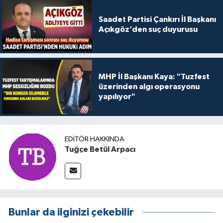
Saadet Partisi Çankırı İl Başkanı
Açıkgöz’den suç duyurusu
MHP İl Başkanı Kaya: "Tuzfest
üzerinden algı operasyonu
yapılıyor"
EDITÖR HAKKINDA
Tuğçe Betül Arpacı
Bunlar da ilginizi çekebilir