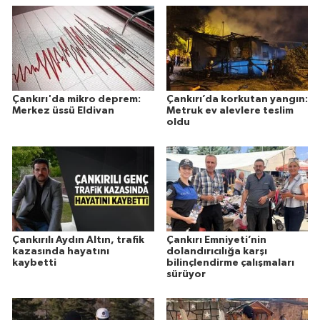
Çankırı'da mikro deprem:
Çankırı’da korkutan yangın:
Merkez üssü Eldivan
Metruk ev alevlere teslim
oldu
Çankırılı Aydın Altın, trafik
Çankırı Emniyeti’nin
kazasında hayatını
dolandırıcılığa karşı
kaybetti
bilinçlendirme çalışmaları
sürüyor