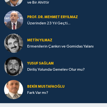
ve Bir Ahittir
PROF. DR. MEHMET ERYILMAZ
Üzerinden 23 Yıl Geçti...
METIN YILMAZ
Ermenilerin Çankırı ve Gomidas Yalanı
YUSUF SAĞLAM
Diriliş Yolunda Genelev Olur mu?
BEKIR MUSTAFAOĞLU
Fark Var mı?