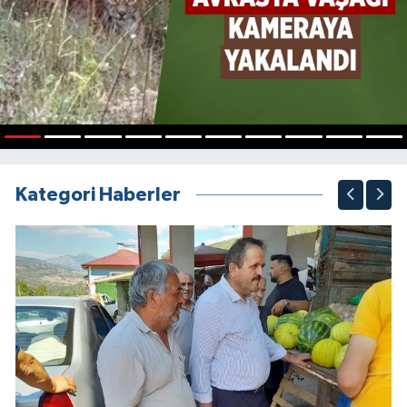
1
2
3
4
5
6
7
8
9
10
Kategori Haberler