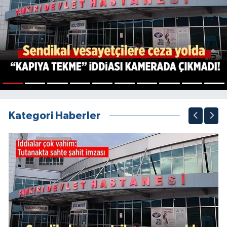
1
2
3
4
5
6
7
8
9
10
Kategori Haberler