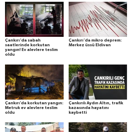
Çankırı'da sabah
Çankırı'da mikro deprem:
saatlerinde korkutan
Merkez üssü Eldivan
yangın! Ev alevlere teslim
oldu
Çankırı’da korkutan yangın:
Çankırılı Aydın Altın, trafik
Metruk ev alevlere teslim
kazasında hayatını
oldu
kaybetti