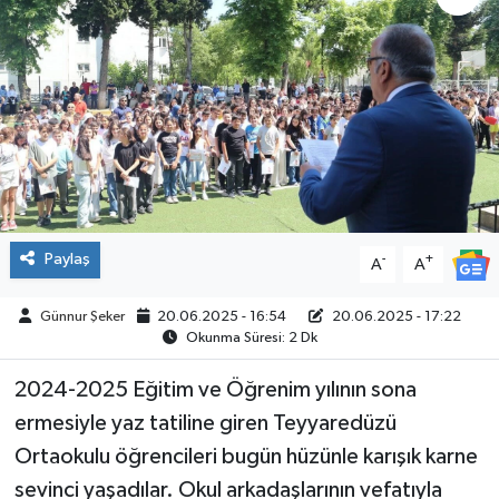
ÇEVRE
İLÇELER
RESMİ İLANLAR
KÜLTÜR
Paylaş
-
+
A
A
TURİZM
Günnur Şeker
20.06.2025 - 16:54
20.06.2025 - 17:22
MAGAZİN
Okunma Süresi: 2 Dk
VEFAT
2024-2025 Eğitim ve Öğrenim yılının sona
ermesiyle yaz tatiline giren Teyyaredüzü
BİLİM&TEKNOLOJİ
Ortaokulu öğrencileri bugün hüzünle karışık karne
sevinci yaşadılar. Okul arkadaşlarının vefatıyla
BÖLGE