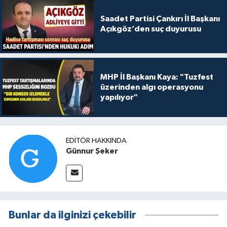
Saadet Partisi Çankırı İl Başkanı
Açıkgöz’den suç duyurusu
MHP İl Başkanı Kaya: "Tuzfest
üzerinden algı operasyonu
yapılıyor"
EDITÖR HAKKINDA
Günnur Şeker
Bunlar da ilginizi çekebilir