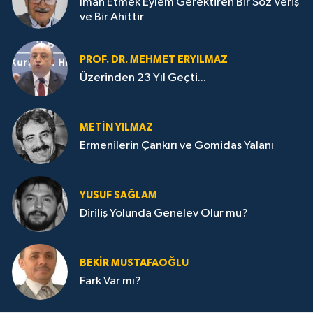
İman Etmek Eylem Gerektiren Bir Söz Veriş
ve Bir Ahittir
PROF. DR. MEHMET ERYILMAZ
Üzerinden 23 Yıl Geçti...
METIN YILMAZ
Ermenilerin Çankırı ve Gomidas Yalanı
YUSUF SAĞLAM
Diriliş Yolunda Genelev Olur mu?
BEKIR MUSTAFAOĞLU
Fark Var mı?