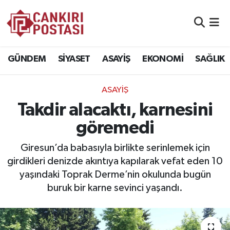
GÜNDEM
Nöbetçi Eczaneler
GÜNDEM
SİYASET
ASAYİŞ
EKONOMİ
SAĞLIK
SİYASET
Hava Durumu
ASAYİŞ
ASAYİŞ
Namaz Vakitleri
Takdir alacaktı, karnesini
EKONOMİ
Trafik Durumu
göremedi
SAĞLIK
Süper Lig Puan Durumu ve Fikstür
Giresun’da babasıyla birlikte serinlemek için
girdikleri denizde akıntıya kapılarak vefat eden 10
SPOR
Tüm Manşetler
yaşındaki Toprak Derme’nin okulunda bugün
buruk bir karne sevinci yaşandı.
EĞİTİM
Son Dakika Haberleri
YAŞAM
Haber Arşivi