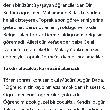
derin bir üzüntü yaşayan öğrencilerden Din
TÜRKİYE
Kültürü öğretmeni Muhammed Kırlak kürsüden
helallik isteyerek Toprak’a son görevlerini yerine
DÜNYA
getirdiler. Ders notlarının iyi olduğu ve Takdir
Belgesi alan Toprak Derme, aldığı onur belgesini
göremedi. Ailesi dün vefat eden baba Celal
Derme’nin memleketleri Malatya’daki cenazesi
nedeniyle Toprak Derme’nin karnesini alamadılar.
Takdir alacaktı, karnesini alamadı
Tören sonrası konuşan okul Müdürü Aygün Dada,
"Öğrencimizin kaybının acısını çok derin hissettik.
Öğretmenlerini, öğrencileri çok üzdü.
Öğrencimiz çok güzel bir çocuktu. Kendisi bugün
Takdir alacaktı ama karnesini alamadı. Kendisine