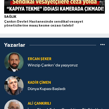
SAĞLIK
Çankırı Devlet Hastanesinde sendikal vesayet
yöneticilerine maaş kesme cezası talebi!
Yazarlar
ERCAN ŞEKER
Winzip Çankırı'da yaşıyoruz
KADIR ÇIMEN
Dünya Kupası Başladı
ALI ÇANKIRILI