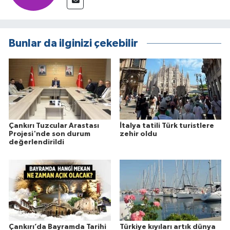
Bunlar da ilginizi çekebilir
Çankırı Tuzcular Arastası
İtalya tatili Türk turistlere
Projesi'nde son durum
zehir oldu
değerlendirildi
Çankırı’da Bayramda Tarihi
Türkiye kıyıları artık dünya