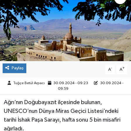
ÇEVRE
İLÇELER
RESMİ İLANLAR
KÜLTÜR
Paylaş
-
+
A
A
TURİZM
Tuğçe Betül Arpacı
30.09.2024 - 09:23
30.09.2024 -
MAGAZİN
09:59
VEFAT
Ağrı’nın Doğubayazıt ilçesinde bulunan,
UNESCO’nun Dünya Miras Geçici Listesi’ndeki
BİLİM&TEKNOLOJİ
tarihi İshak Paşa Sarayı, hafta sonu 5 bin misafiri
ağırladı.
BÖLGE