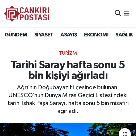
GÜNDEM
Nöbetçi Eczaneler
GÜNDEM
SİYASET
ASAYİŞ
EKONOMİ
SAĞLIK
SİYASET
Hava Durumu
TURİZM
ASAYİŞ
Namaz Vakitleri
Tarihi Saray hafta sonu 5
EKONOMİ
Trafik Durumu
bin kişiyi ağırladı
SAĞLIK
Süper Lig Puan Durumu ve Fikstür
Ağrı’nın Doğubayazıt ilçesinde bulunan,
UNESCO’nun Dünya Miras Geçici Listesi’ndeki
SPOR
Tüm Manşetler
tarihi İshak Paşa Sarayı, hafta sonu 5 bin misafiri
ağırladı.
EĞİTİM
Son Dakika Haberleri
YAŞAM
Haber Arşivi