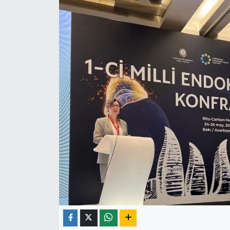
ÇEVRE
İLÇELER
RESMİ İLANLAR
KÜLTÜR
TURİZM
MAGAZİN
VEFAT
BİLİM&TEKNOLOJİ
BÖLGE