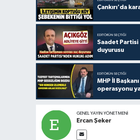
Çankırı'da kar
EDITÖRÜN SEÇTIĞI
Saadet Partisi
duyurusu
EDITÖRÜN SEÇTIĞI
MHP İl Başkanı
operasyonu ya
GENEL YAYIN YÖNETMENI
Ercan Şeker