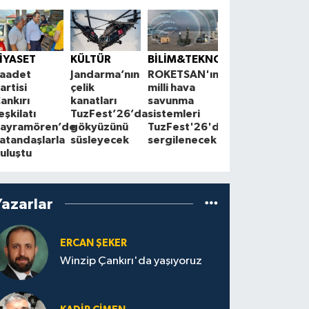
ÇEVRE
K
Çankırı'da
S
İYASET
KÜLTÜR
BİLİM&TEKNOLOJİ
çiftçilerle
1
aadet
Jandarma’nın
ROKETSAN'ın
Cuma
A
artisi
çelik
milli hava
buluşmaları
z
ankırı
kanatları
savunma
sürüyor
a
eşkilatı
TuzFest’26’da
sistemleri
ayramören’de
gökyüzünü
TuzFest'26'da
atandaşlarla
süsleyecek
sergilenecek
uluştu
Yazarlar
ERCAN ŞEKER
Winzip Çankırı'da yaşıyoruz