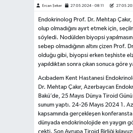
Ercan Şeker
27.05.2024 - 08:11
27.05.202
TÜRKİYE
Endokrinolog Prof. Dr. Mehtap Çakır, ti
olup olmadığını ayırt etmek için, seçil
DÜNYA
söyledi. Nodülden biyopsi yapılmasını
sebep olmadığının altını çizen Prof. D
olduğu gibi, biyopsi erken teşhiste elz
yapıldıktan sonra çıkan sonuca göre ya
Acıbadem Kent Hastanesi Endokrinoloj
Dr. Mehtap Çakır, Azerbaycan Endokrin
Bakü’de, 25 Mayıs Dünya Tiroid Günü
sunum yaptı. 24-26 Mayıs 2024 1. Az
kapsamında gerçekleşen konferansta Pro
dünyada endokrinolojide en yaygın gö
çekti. Son Avrupa Tiroid Birliği kılavu