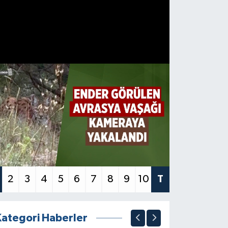
2
3
4
5
6
7
8
9
10
T
Kategori Haberler