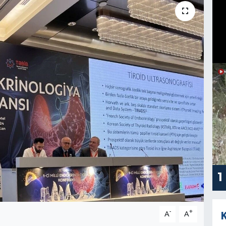
1
-
+
A
A