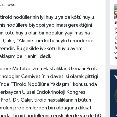
4 - 10:50
roid nodüllerinin iyi huylu ya da kötü huylu
S
miş nodüllere biyopsi yapılması gerektiğini
S
n kötü huylu olan bir nodülün yayılmasına
P
Ç
r. Çakır, “Aksine tüm kötü huylu tümörlerde
t
B
emdir. Bu şekilde iyi-kötü huylu ayrımı
v
klaşım belirlenir” dedi.
b
i ve Metabolizma Hastalıkları Uzmanı Prof.
ologlar Cemiyeti’nin davetlisi olarak gittiği
’nde “Tiroid Nodülüne Yaklaşım” konusunda
erbaycan Ulusal Endokrinoloji Kongresi
f. Dr. Çakır, tiroid hastalıklarının bütün
rülen problemlerden biri olduğuna dikkat
zunda, tiroid nodüllerinin erişkinlerde yüzde 60