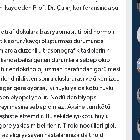
i kaydeden Prof. Dr. Çakır, konferansında şu
, etraf dokulara bası yapması, tiroid hormon
stetik sorun/kaygı oluşturması durumunda
mlarda düzenli ultrasonografik takiplerinin
yukarıda bahsi geçen durumlara sebep olup
 bir endokrinoloji uzmanı tarafından görülmesi
rlendirildikten sonra uluslararası ve ülkemizce
ğer gerekiyorsa, iyi huylu ya da kötü huylu
lden biyopsi yapılır. Nodülden biyopsi
 yayılmasına sebep olmaz. Aksine tüm kötü
şhiste elzemdir. Bu şekilde iyi-kötü huylu
öre yaklaşım belirlenir. Tiroid nodülleri gibi,
fazlalığı yaşayan hastalarımıza da tiroid