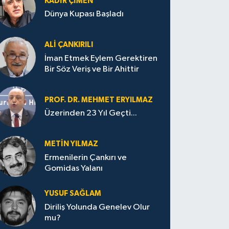
KADIR ÇIMEN
Dünya Kupası Başladı
ALI ÇANKIRILI
İman Etmek Eylem Gerektiren
Bir Söz Veriş ve Bir Ahittir
PROF. DR. MEHMET ERYILMAZ
Üzerinden 23 Yıl Geçti...
METIN YILMAZ
Ermenilerin Çankırı ve
Gomidas Yalanı
YUSUF SAĞLAM
Diriliş Yolunda Genelev Olur
mu?