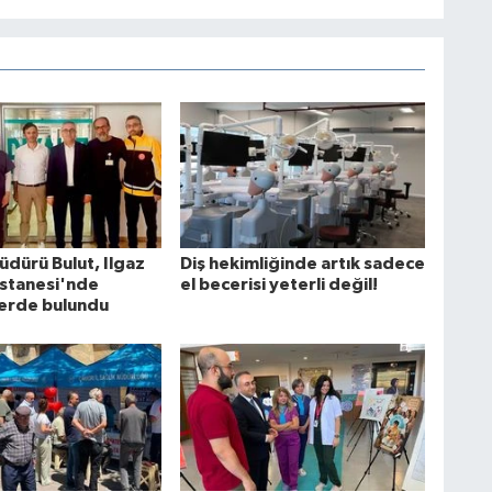
Müdürü Bulut, Ilgaz
Diş hekimliğinde artık sadece
stanesi'nde
el becerisi yeterli değil!
erde bulundu