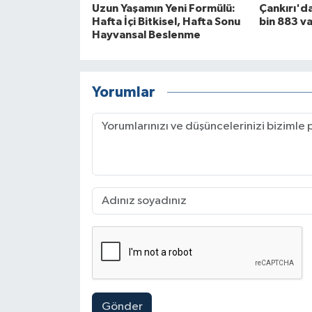
Uzun Yaşamın Yeni Formülü:
Çankırı'da
Hafta İçi Bitkisel, Hafta Sonu
bin 883 v
Hayvansal Beslenme
Yorumlar
Gönder