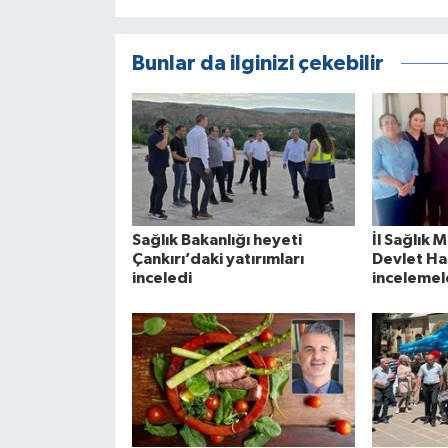
Bunlar da ilginizi çekebilir
Sağlık Bakanlığı heyeti
İl Sağlık 
Çankırı’daki yatırımları
Devlet Ha
inceledi
incelemel