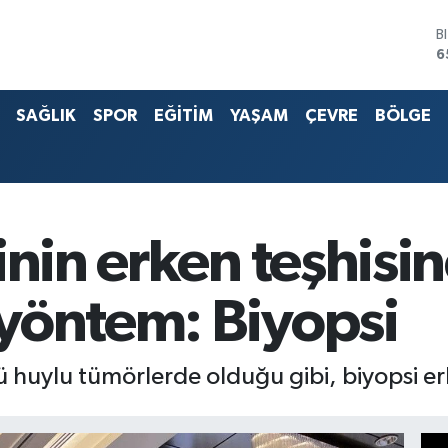
6
D
4
E
5
SAĞLIK
SPOR
EĞİTİM
YAŞAM
ÇEVRE
BÖLGE
S
6
G
6
B
1
inin erken teşhisi
yöntem: Biyopsi
tü huylu tümörlerde olduğu gibi, biyopsi er