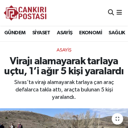
GÜNDEM
Nöbetçi Eczaneler
GÜNDEM
SİYASET
ASAYİŞ
EKONOMİ
SAĞLIK
SİYASET
Hava Durumu
ASAYİŞ
ASAYİŞ
Namaz Vakitleri
Virajı alamayarak tarlaya
EKONOMİ
Trafik Durumu
uçtu, 1’i ağır 5 kişi yaralardı
SAĞLIK
Süper Lig Puan Durumu ve Fikstür
Sivas’ta virajı alamayarak tarlaya çan araç
defalarca takla attı, araçta bulunan 5 kişi
SPOR
Tüm Manşetler
yaralandı.
EĞİTİM
Son Dakika Haberleri
YAŞAM
Haber Arşivi