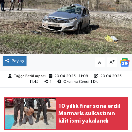
ÇEVRE
İLÇELER
RESMİ İLANLAR
KÜLTÜR
Paylaş
-
+
A
A
TURİZM
Tuğçe Betül Arpacı
20.04.2025 - 11:08
20.04.2025 -
11:45
1
Okunma Süresi: 1 Dk
MAGAZİN
VEFAT
10 yıllık firar sona erdi!
Marmaris suikastının
BİLİM&TEKNOLOJİ
kilit ismi yakalandı
BÖLGE