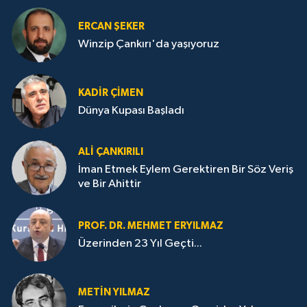
ERCAN ŞEKER
Winzip Çankırı'da yaşıyoruz
KADIR ÇIMEN
Dünya Kupası Başladı
ALI ÇANKIRILI
İman Etmek Eylem Gerektiren Bir Söz Veriş
ve Bir Ahittir
PROF. DR. MEHMET ERYILMAZ
Üzerinden 23 Yıl Geçti...
METIN YILMAZ