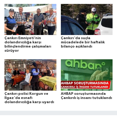
Çankırı Emniyeti’nin
Çankırı'da suçla
dolandırıcılığa karşı
mücadelede bir haftalık
bilinçlendirme çalışmaları
bilanço açıklandı
sürüyor
Çankırı polisi Korgun ve
AHBAP soruşturmasında
Ilgaz'da esnafı
Çankırılı iş insanı tutuklandı
dolandırıcılığa karşı uyardı