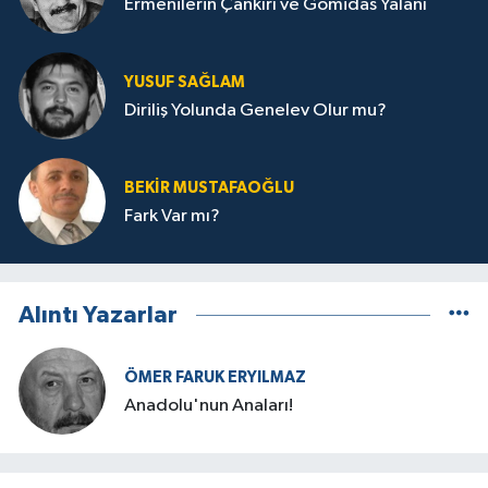
Ermenilerin Çankırı ve Gomidas Yalanı
YUSUF SAĞLAM
Diriliş Yolunda Genelev Olur mu?
BEKIR MUSTAFAOĞLU
Fark Var mı?
Alıntı Yazarlar
ÖMER FARUK ERYILMAZ
Anadolu'nun Anaları!