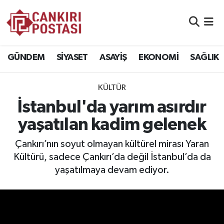
GÜNDEM
Nöbetçi Eczaneler
GÜNDEM
SİYASET
ASAYİŞ
EKONOMİ
SAĞLIK
SİYASET
Hava Durumu
KÜLTÜR
ASAYİŞ
Namaz Vakitleri
İstanbul'da yarım asırdır
EKONOMİ
Trafik Durumu
yaşatılan kadim gelenek
SAĞLIK
Süper Lig Puan Durumu ve Fikstür
Çankırı’nın soyut olmayan kültürel mirası Yaran
Kültürü, sadece Çankırı’da değil İstanbul’da da
SPOR
Tüm Manşetler
yaşatılmaya devam ediyor.
EĞİTİM
Son Dakika Haberleri
YAŞAM
Haber Arşivi