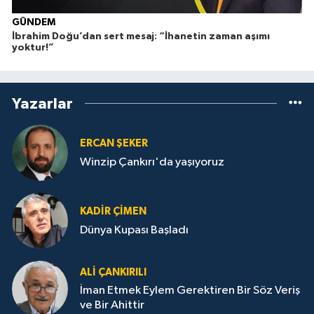
GÜNDEM
İbrahim Doğu’dan sert mesaj: “İhanetin zaman aşımı
yoktur!”
Yazarlar
ERCAN ŞEKER
Winzip Çankırı'da yaşıyoruz
KADIR ÇIMEN
Dünya Kupası Başladı
ALI ÇANKIRILI
İman Etmek Eylem Gerektiren Bir Söz Veriş
ve Bir Ahittir