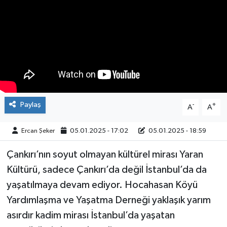
ÇEVRE
İLÇELER
RESMİ İLANLAR
KÜLTÜR
Paylaş
-
+
A
A
TURİZM
Ercan Şeker
05.01.2025 - 17:02
05.01.2025 - 18:59
MAGAZİN
Çankırı’nın soyut olmayan kültürel mirası Yaran
Kültürü, sadece Çankırı’da değil İstanbul’da da
VEFAT
yaşatılmaya devam ediyor. Hocahasan Köyü
BİLİM&TEKNOLOJİ
Yardımlaşma ve Yaşatma Derneği yaklaşık yarım
asırdır kadim mirası İstanbul’da yaşatan
BÖLGE