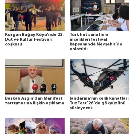
Korgun Buğay Köyü’nde 23.
Türk hat sanatının
Dut ve Kültür Festivali
incelikleri festival
coşkusu
kapsamında Nevşehir’de
anlatıldı
Başkan Aşgın’dan Manifest
Jandarma’nın çelik kanatları
tartışmasına ilişkin açıklama
TuzFest’26’da gökyüzünü
süsleyecek