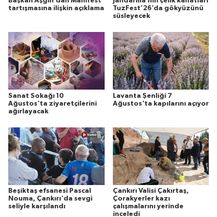
Başkan Aşgın’dan Manifest
Jandarma’nın çelik kanatları
tartışmasına ilişkin açıklama
TuzFest’26’da gökyüzünü
süsleyecek
Sanat Sokağı 10
Lavanta Şenliği 7
Ağustos'ta ziyaretçilerini
Ağustos'ta kapılarını açıyor
ağırlayacak
Beşiktaş efsanesi Pascal
Çankırı Valisi Çakırtaş,
Nouma, Çankırı'da sevgi
Çorakyerler kazı
seliyle karşılandı
çalışmalarını yerinde
inceledi