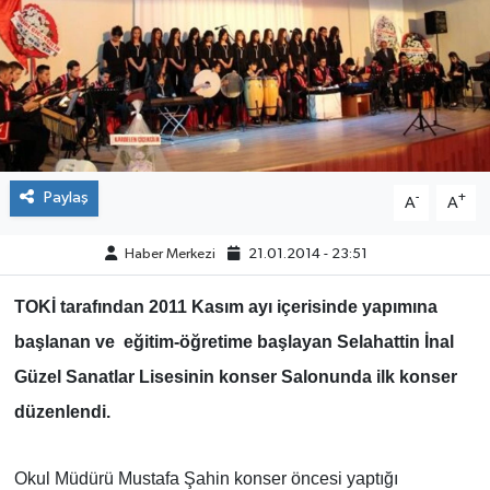
ÇEVRE
İLÇELER
RESMİ İLANLAR
Paylaş
-
+
A
A
KÜLTÜR
Haber Merkezi
21.01.2014 - 23:51
TURİZM
TOKİ tarafından 2011 Kasım ayı içerisinde yapımına
MAGAZİN
başlanan ve eğitim-öğretime başlayan Selahattin İnal
VEFAT
Güzel Sanatlar Lisesinin konser Salonunda ilk konser
düzenlendi.
BİLİM&TEKNOLOJİ
Okul Müdürü Mustafa Şahin konser öncesi yaptığı
BÖLGE