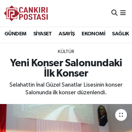
GÜNDEM
Nöbetçi Eczaneler
GÜNDEM
SİYASET
ASAYİŞ
EKONOMİ
SAĞLIK
SİYASET
Hava Durumu
KÜLTÜR
ASAYİŞ
Namaz Vakitleri
Yeni Konser Salonundaki
EKONOMİ
Trafik Durumu
İlk Konser
SAĞLIK
Süper Lig Puan Durumu ve Fikstür
Selahattin İnal Güzel Sanatlar Lisesinin konser
Salonunda ilk konser düzenlendi.
SPOR
Tüm Manşetler
EĞİTİM
Son Dakika Haberleri
YAŞAM
Haber Arşivi