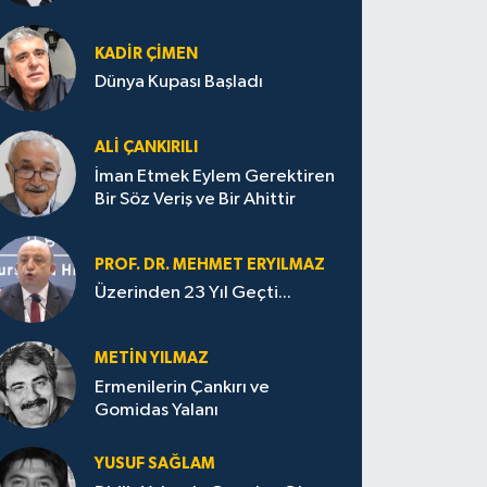
KADIR ÇIMEN
Dünya Kupası Başladı
ALI ÇANKIRILI
İman Etmek Eylem Gerektiren
Bir Söz Veriş ve Bir Ahittir
PROF. DR. MEHMET ERYILMAZ
Üzerinden 23 Yıl Geçti...
METIN YILMAZ
Ermenilerin Çankırı ve
Gomidas Yalanı
YUSUF SAĞLAM