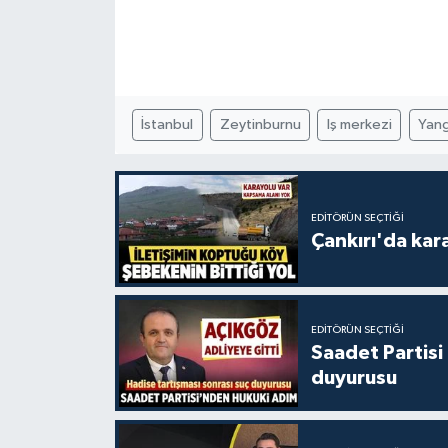
İstanbul
Zeytinburnu
Iş merkezi
Yang
EDITÖRÜN SEÇTIĞI
Çankırı'da kar
EDITÖRÜN SEÇTIĞI
Saadet Partisi
duyurusu