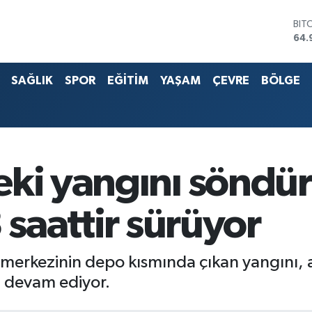
BIT
64.
DO
47,
EU
55,
SAĞLIK
SPOR
EĞİTİM
YAŞAM
ÇEVRE
BÖLGE
STE
64,
G.A
666
BİS
13.
eki yangını söndü
 saattir sürüyor
ş merkezinin depo kısmında çıkan yangını,
 devam ediyor.