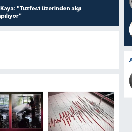
 Kaya: "Tuzfest üzerinden algı
pılıyor"
A