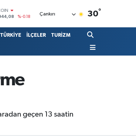
COIN
944,08
%-0.18
°
30
Çankırı
LAR
7436
%0.18
RO
2510
%0.32
TÜRKİYE
İLÇELER
TURİZM
RLİN
4811
%0.38
LTIN
0.55
%0.03
T100
779
%-14
rme
 aradan geçen 13 saatin