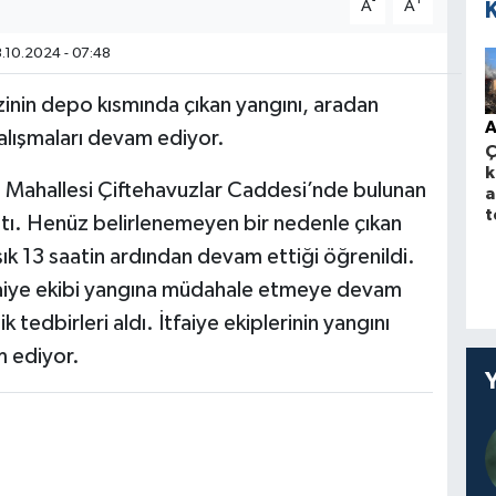
-
+
A
A
.10.2024 - 07:48
zinin depo kısmında çıkan yangını, aradan
A
lışmaları devam ediyor.
Ç
k
e Mahallesi Çiftehavuzlar Caddesi’nde bulunan
a
t
ştı. Henüz belirlenemeyen bir nedenle çıkan
ık 13 saatin ardından devam ettiği öğrenildi.
tfaiye ekibi yangına müdahale etmeye devam
tedbirleri aldı. İtfaiye ekiplerinin yangını
m ediyor.