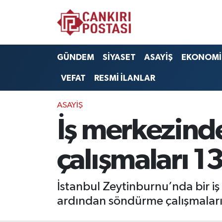
GÜNDEM
Nöbetçi Eczaneler
GÜNDEM
SİYASET
ASAYİŞ
EKONOMİ
SİYASET
Hava Durumu
VEFAT
RESMİ İLANLAR
ASAYİŞ
Namaz Vakitleri
ASAYİŞ
EKONOMİ
Trafik Durumu
İş merkezind
SAĞLIK
Süper Lig Puan Durumu ve Fikstür
çalışmaları 13
SPOR
Tüm Manşetler
İstanbul Zeytinburnu’nda bir i
EĞİTİM
Son Dakika Haberleri
ardından söndürme çalışmaları
YAŞAM
Haber Arşivi