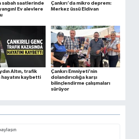
a sabah saatlerinde
Çankırı'da mikro deprem:
yangın! Ev alevlere
Merkez üssü Eldivan
du
ydın Altın, trafik
Çankırı Emniyeti’nin
 hayatını kaybetti
dolandırıcılığa karşı
bilinçlendirme çalışmaları
sürüyor