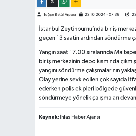
TÜRKİYE
Tuğçe Betül Arpacı
23.10.2024 - 07:36
23
İstanbul Zeytinburnu’nda bir iş merke
DÜNYA
geçen 13 saatin ardından söndürme ça
Yangın saat 17.00 sıralarında Maltep
bir iş merkezinin depo kısmında çıkmı
yangını söndürme çalışmalarının yaklaş
Olay yerine sevk edilen çok sayıda i
ederken polis ekipleri bölgede güvenlik 
söndürmeye yönelik çalışmaları deva
Kaynak:
İhlas Haber Ajansı