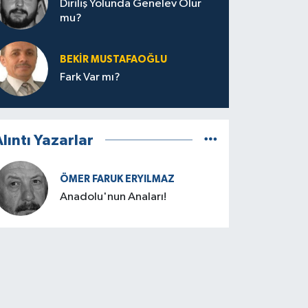
Diriliş Yolunda Genelev Olur
mu?
BEKIR MUSTAFAOĞLU
Fark Var mı?
lıntı Yazarlar
ÖMER FARUK ERYILMAZ
Anadolu'nun Anaları!