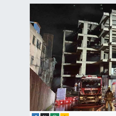
ÇEVRE
İLÇELER
RESMİ İLANLAR
KÜLTÜR
TURİZM
MAGAZİN
VEFAT
BİLİM&TEKNOLOJİ
BÖLGE