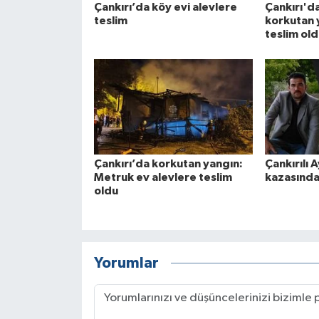
Çankırı’da köy evi alevlere
Çankırı'd
teslim
korkutan 
teslim ol
Çankırı’da korkutan yangın:
Çankırılı A
Metruk ev alevlere teslim
kazasında
oldu
Yorumlar