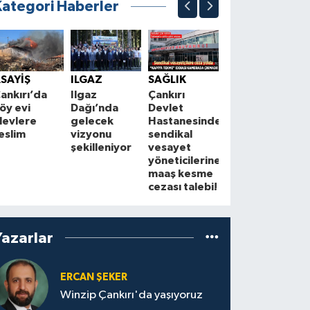
Kategori Haberler
ASAYİŞ
E
Çankırı'da
Ç
SAYİŞ
ILGAZ
SAĞLIK
sabah
A
ankırı’da
Ilgaz
Çankırı
saatlerinde
öy evi
Dağı’nda
Devlet
korkutan
ç
levlere
gelecek
Hastanesinde
yangın! Ev
k
eslim
vizyonu
sendikal
alevlere
e
şekilleniyor
vesayet
teslim oldu
yöneticilerine
maaş kesme
cezası talebi!
Yazarlar
ERCAN ŞEKER
Winzip Çankırı'da yaşıyoruz