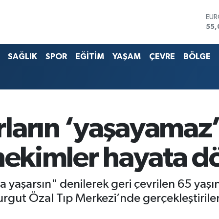
EU
55,
STE
64,
SAĞLIK
SPOR
EĞİTİM
YAŞAM
ÇEVRE
BÖLGE
G.A
651
BİS
13.
BIT
64.
DO
ların ‘yaşayamaz’
47,
 hekimler hayata 
 yaşarsın" denilerek geri çevrilen 65 yaşın
urgut Özal Tıp Merkezi’nde gerçekleştirilen