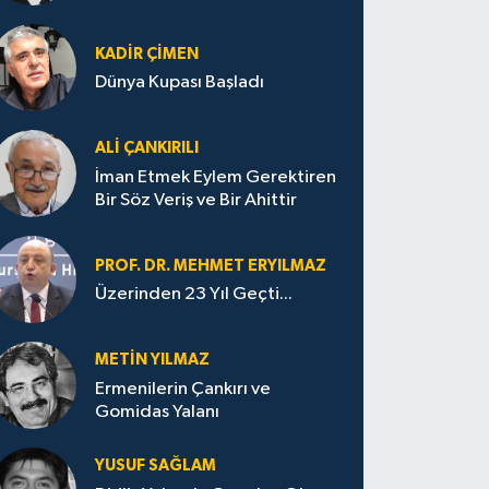
KADIR ÇIMEN
Dünya Kupası Başladı
ALI ÇANKIRILI
İman Etmek Eylem Gerektiren
Bir Söz Veriş ve Bir Ahittir
PROF. DR. MEHMET ERYILMAZ
Üzerinden 23 Yıl Geçti...
METIN YILMAZ
Ermenilerin Çankırı ve
Gomidas Yalanı
YUSUF SAĞLAM