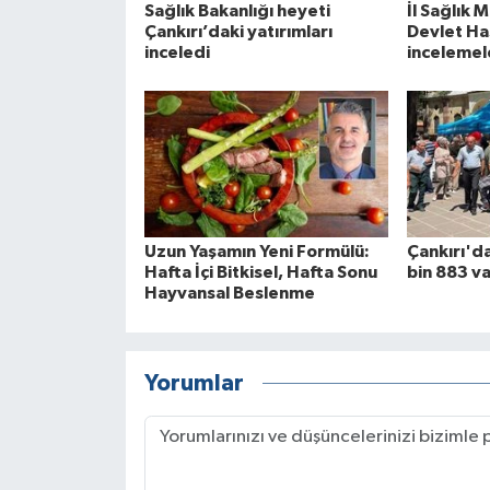
Sağlık Bakanlığı heyeti
İl Sağlık 
Çankırı’daki yatırımları
Devlet Ha
inceledi
incelemel
Uzun Yaşamın Yeni Formülü:
Çankırı'da
Hafta İçi Bitkisel, Hafta Sonu
bin 883 v
Hayvansal Beslenme
Yorumlar