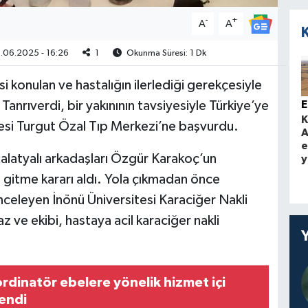
-
+
A
A
.06.2025 - 16:26
1
Okunma Süresi: 1 Dk
i konulan ve hastalığın ilerlediği gerekçesiyle
anrıverdi, bir yakınının tavsiyesiyle Türkiye’ye
K
esi Turgut Özal Tıp Merkezi’ne başvurdu.
A
e
 Malatyalı arkadaşları Özgür Karakoç’un
y
 gitme kararı aldı. Yola çıkmadan önce
nceleyen İnönü Üniversitesi Karaciğer Nakli
 ve ekibi, hastaya acil karaciğer nakli
rdinatör ebelere yönelik hizmet içi
endi