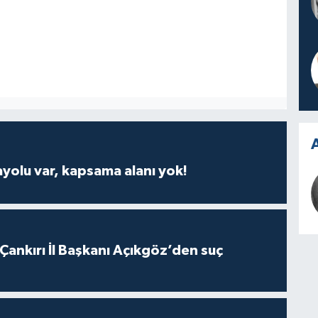
A
ayolu var, kapsama alanı yok!
 Çankırı İl Başkanı Açıkgöz’den suç