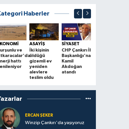
Kategori Haberler
ASAYİŞ
S
Çankırılı
B
EKONOMİ
ASAYİŞ
SİYASET
Aydın Altın,
“
urşunlu ve
İki kişinin
CHP Çankırı İl
trafik
T
tkaracalar'da
öldüğü
Başkanlığı'na
kazasında
m
nerji hattı
gizemli ev
Kamil
hayatını
m
enileniyor
yeniden
Akdoğan
kaybetti
k
alevlere
atandı
teslim oldu
Yazarlar
ERCAN ŞEKER
Winzip Çankırı'da yaşıyoruz