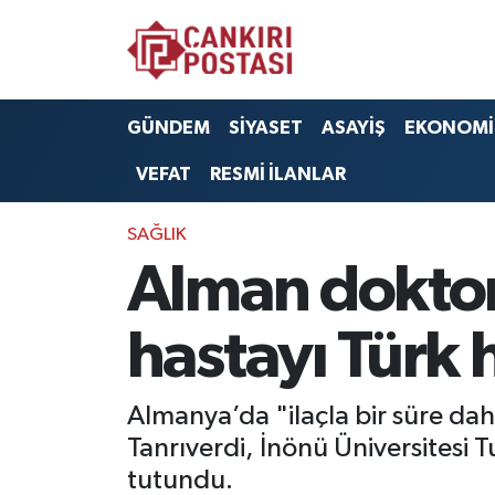
GÜNDEM
Nöbetçi Eczaneler
GÜNDEM
SİYASET
ASAYİŞ
EKONOMİ
SİYASET
Hava Durumu
VEFAT
RESMİ İLANLAR
ASAYİŞ
Namaz Vakitleri
SAĞLIK
EKONOMİ
Trafik Durumu
Alman doktor
SAĞLIK
Süper Lig Puan Durumu ve Fikstür
hastayı Türk
SPOR
Tüm Manşetler
Almanya’da "ilaçla bir süre daha
EĞİTİM
Son Dakika Haberleri
Tanrıverdi, İnönü Üniversitesi T
tutundu.
YAŞAM
Haber Arşivi