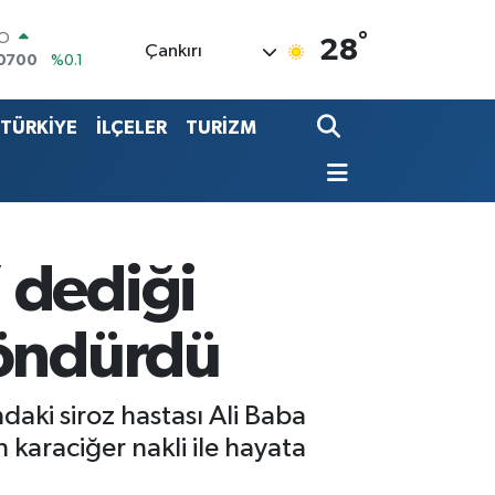
°
RO
28
Çankırı
0700
%0.1
RLİN
2438
%0.21
TÜRKİYE
İLÇELER
TURİZM
LTIN
8.23
%0.39
T100
768
%48
COIN
602,05
%0.69
LAR
 dediği
5986
%0.06
döndürdü
daki siroz hastası Ali Baba
 karaciğer nakli ile hayata