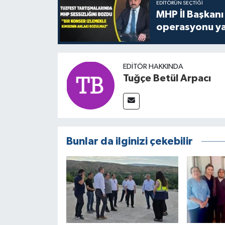
EDITÖRÜN SEÇTIĞI
MHP İl Başkanı
operasyonu ya
EDITÖR HAKKINDA
Tuğçe Betül Arpacı
Bunlar da ilginizi çekebilir