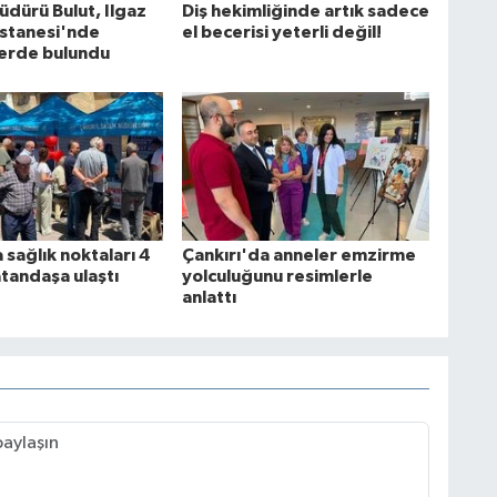
Müdürü Bulut, Ilgaz
Diş hekimliğinde artık sadece
stanesi'nde
el becerisi yeterli değil!
erde bulundu
 sağlık noktaları 4
Çankırı'da anneler emzirme
atandaşa ulaştı
yolculuğunu resimlerle
anlattı