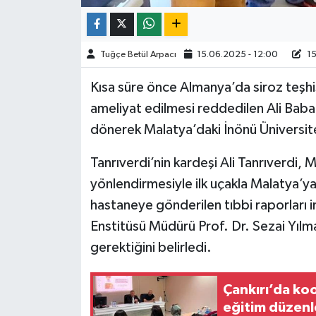
TÜRKİYE
Tuğçe Betül Arpacı
15.06.2025 - 12:00
15
DÜNYA
Kısa süre önce Almanya’da siroz teşhis
ameliyat edilmesi reddedilen Ali Baba T
dönerek Malatya’daki İnönü Üniversit
Tanrıverdi’nin kardeşi Ali Tanrıverdi,
yönlendirmesiyle ilk uçakla Malatya’ya
hastaneye gönderilen tıbbi raporları i
Enstitüsü Müdürü Prof. Dr. Sezai Yılmaz
gerektiğini belirledi.
Çankırı’da koo
eğitim düzenl