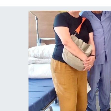
ÇEVRE
İLÇELER
RESMİ İLANLAR
KÜLTÜR
TURİZM
MAGAZİN
VEFAT
BİLİM&TEKNOLOJİ
BÖLGE