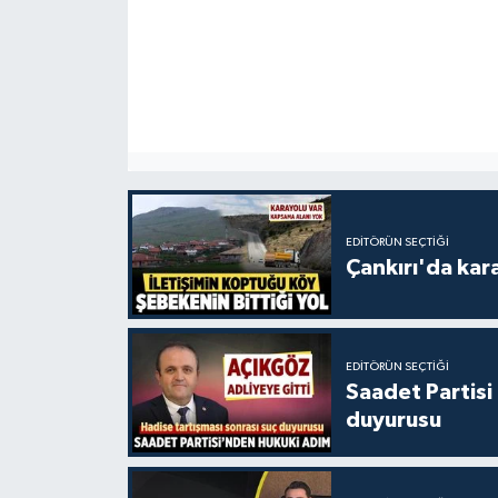
EDITÖRÜN SEÇTIĞI
Çankırı'da kar
EDITÖRÜN SEÇTIĞI
Saadet Partisi
duyurusu