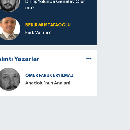
Diriliş Yolunda Genelev Olur
mu?
BEKIR MUSTAFAOĞLU
Fark Var mı?
lıntı Yazarlar
ÖMER FARUK ERYILMAZ
Anadolu'nun Anaları!