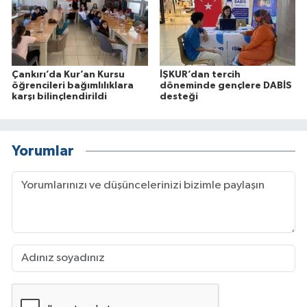
Çankırı’da Kur’an Kursu
İŞKUR’dan tercih
öğrencileri bağımlılıklara
döneminde gençlere DABİS
karşı bilinçlendirildi
desteği
Yorumlar