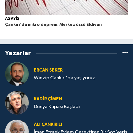
ASAYİŞ
Çankırı'da mikro deprem: Merkez üssü Eldivan
Yazarlar
ERCAN ŞEKER
Winzip Çankırı'da yaşıyoruz
KADIR ÇIMEN
Dünya Kupası Başladı
ALI ÇANKIRILI
İman Etmek Eylem Gerektiren Bir Söz Veriş