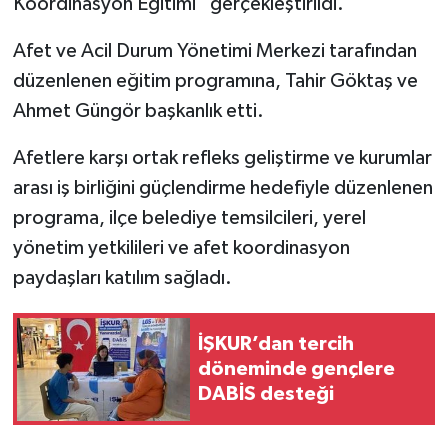
Koordinasyon Eğitimi” gerçekleştirildi.
TÜRKİYE
Afet ve Acil Durum Yönetimi Merkezi tarafından
düzenlenen eğitim programına, Tahir Göktaş ve
DÜNYA
Ahmet Güngör başkanlık etti.
Afetlere karşı ortak refleks geliştirme ve kurumlar
arası iş birliğini güçlendirme hedefiyle düzenlenen
programa, ilçe belediye temsilcileri, yerel
yönetim yetkilileri ve afet koordinasyon
paydaşları katılım sağladı.
İŞKUR’dan tercih
döneminde gençlere
DABİS desteği