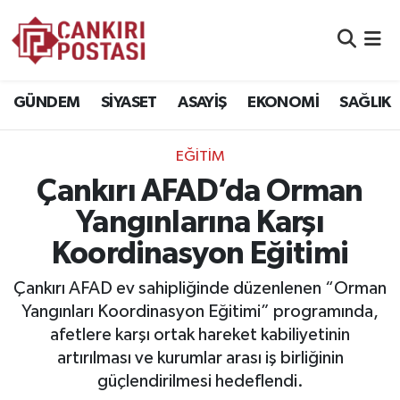
GÜNDEM
Nöbetçi Eczaneler
GÜNDEM
SİYASET
ASAYİŞ
EKONOMİ
SAĞLIK
SİYASET
Hava Durumu
EĞİTİM
ASAYİŞ
Namaz Vakitleri
Çankırı AFAD’da Orman
EKONOMİ
Trafik Durumu
Yangınlarına Karşı
Koordinasyon Eğitimi
SAĞLIK
Süper Lig Puan Durumu ve Fikstür
Çankırı AFAD ev sahipliğinde düzenlenen “Orman
SPOR
Tüm Manşetler
Yangınları Koordinasyon Eğitimi” programında,
afetlere karşı ortak hareket kabiliyetinin
EĞİTİM
Son Dakika Haberleri
artırılması ve kurumlar arası iş birliğinin
güçlendirilmesi hedeflendi.
YAŞAM
Haber Arşivi