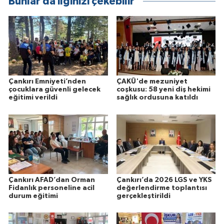
Bunlar da ilginizi çekebilir
Çankırı Emniyeti’nden
ÇAKÜ'de mezuniyet
çocuklara güvenli gelecek
coşkusu: 58 yeni diş hekimi
eğitimi verildi
sağlık ordusuna katıldı
Çankırı AFAD’dan Orman
Çankırı’da 2026 LGS ve YKS
Fidanlık personeline acil
değerlendirme toplantısı
durum eğitimi
gerçekleştirildi