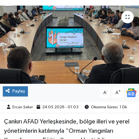
ÇEVRE
İLÇELER
RESMİ İLANLAR
KÜLTÜR
TURİZM
MAGAZİN
Paylaş
-
+
A
A
VEFAT
Ercan Şeker
24.05.2026 - 01:03
Okunma Süresi: 1 Dk
Çankırı AFAD Yerleşkesinde, bölge illeri ve yerel
BİLİM&TEKNOLOJİ
yönetimlerin katılımıyla “Orman Yangınları
BÖLGE