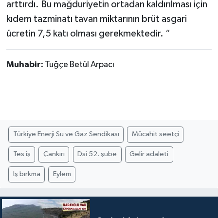
arttırdı. Bu mağduriyetin ortadan kaldırılması için
kıdem tazminatı tavan miktarının brüt asgari
ücretin 7,5 katı olması gerekmektedir. “
Muhabir:
Tuğçe Betül Arpacı
Türkiye Enerji Su ve Gaz Sendikası
Mücahit seetçi
Tes iş
Çankırı
Dsi 52. şube
Gelir adaleti
Iş bırkma
Eylem