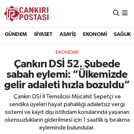
GÜNDEM
Nöbetçi Eczaneler
GÜNDEM
SİYASET
ASAYİŞ
EKONOMİ
SAĞLIK
SİYASET
Hava Durumu
EKONOMİ
ASAYİŞ
Namaz Vakitleri
Çankırı DSİ 52. Şubede
EKONOMİ
Trafik Durumu
sabah eylemi: “Ülkemizde
gelir adaleti hızla bozuldu”
SAĞLIK
Süper Lig Puan Durumu ve Fikstür
Çankırı DSİ İl Temsilcisi Mücahit Sepetçi ve
SPOR
Tüm Manşetler
sendika üyeleri hayat pahalılığı adaletsiz vergi
sistemi ve kayıt dışı istihdam konularında yaşanan
EĞİTİM
Son Dakika Haberleri
olumsuzlukların giderilmesi için 1 saatlik iş bırakma
eyleminde bulundular.
YAŞAM
Haber Arşivi