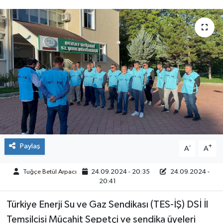
ÇEVRE
İLÇELER
RESMİ İLANLAR
KÜLTÜR
TURİZM
MAGAZİN
Paylaş
-
+
A
A
VEFAT
Tuğçe Betül Arpacı
24.09.2024 - 20:35
24.09.2024 -
20:41
BİLİM&TEKNOLOJİ
Türkiye Enerji Su ve Gaz Sendikası (TES-İŞ) DSİ İl
Temsilcisi Mücahit Sepetçi ve sendika üyeleri
BÖLGE