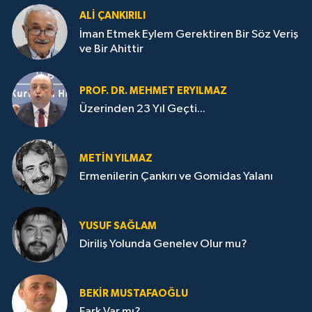
ALI ÇANKIRILI
İman Etmek Eylem Gerektiren Bir Söz Veriş
ve Bir Ahittir
PROF. DR. MEHMET ERYILMAZ
Üzerinden 23 Yıl Geçti...
METIN YILMAZ
Ermenilerin Çankırı ve Gomidas Yalanı
YUSUF SAĞLAM
Diriliş Yolunda Genelev Olur mu?
BEKIR MUSTAFAOĞLU
Fark Var mı?