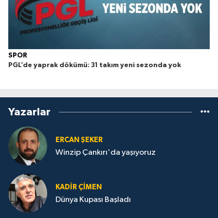
SPOR
PGL’de yaprak dökümü: 31 takım yeni sezonda yok
Yazarlar
ERCAN ŞEKER
Winzip Çankırı'da yaşıyoruz
KADIR ÇIMEN
Dünya Kupası Başladı