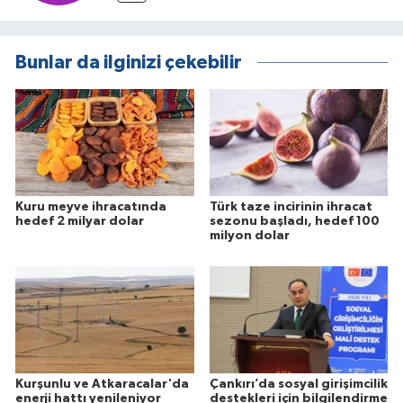
Bunlar da ilginizi çekebilir
Kuru meyve ihracatında
Türk taze incirinin ihracat
hedef 2 milyar dolar
sezonu başladı, hedef 100
milyon dolar
Kurşunlu ve Atkaracalar'da
Çankırı’da sosyal girişimcilik
enerji hattı yenileniyor
destekleri için bilgilendirme