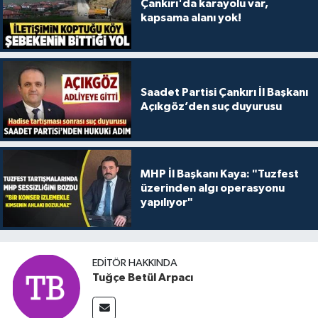
Çankırı'da karayolu var,
kapsama alanı yok!
Saadet Partisi Çankırı İl Başkanı
Açıkgöz’den suç duyurusu
MHP İl Başkanı Kaya: "Tuzfest
üzerinden algı operasyonu
yapılıyor"
EDITÖR HAKKINDA
Tuğçe Betül Arpacı