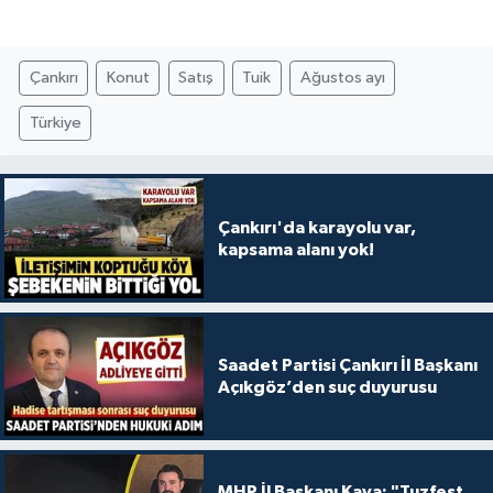
Çankırı
Konut
Satış
Tuik
Ağustos ayı
Türkiye
Çankırı'da karayolu var,
kapsama alanı yok!
Saadet Partisi Çankırı İl Başkanı
Açıkgöz’den suç duyurusu
MHP İl Başkanı Kaya: "Tuzfest