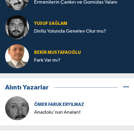
Ermenilerin Çankırı ve Gomidas Yalanı
YUSUF SAĞLAM
Diriliş Yolunda Genelev Olur mu?
BEKIR MUSTAFAOĞLU
Fark Var mı?
Alıntı Yazarlar
ÖMER FARUK ERYILMAZ
Anadolu'nun Anaları!