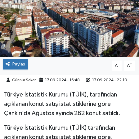
ÇEVRE
İLÇELER
RESMİ İLANLAR
KÜLTÜR
Paylaş
-
+
A
A
TURİZM
Günnur Şeker
17.09.2024 - 16:48
17.09.2024 - 22:10
MAGAZİN
Türkiye İstatistik Kurumu (TÜİK), tarafından
açıklanan konut satış istatistiklerine göre
VEFAT
Çankırı’da Ağustos ayında 282 konut satıldı.
BİLİM&TEKNOLOJİ
Türkiye İstatistik Kurumu (TÜİK) tarafından
açıklanan konut satış istatistiklerine göre,
BÖLGE