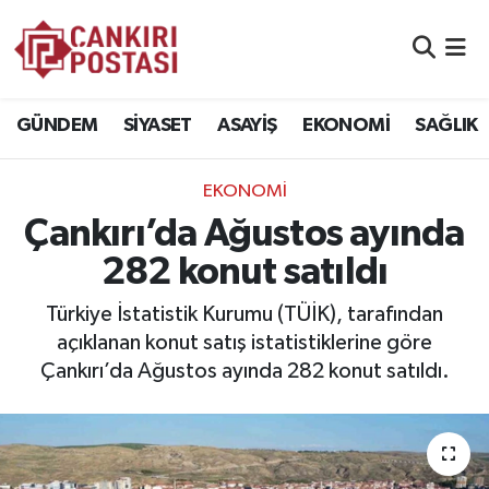
GÜNDEM
Nöbetçi Eczaneler
GÜNDEM
SİYASET
ASAYİŞ
EKONOMİ
SAĞLIK
SİYASET
Hava Durumu
EKONOMİ
ASAYİŞ
Namaz Vakitleri
Çankırı’da Ağustos ayında
EKONOMİ
Trafik Durumu
282 konut satıldı
SAĞLIK
Süper Lig Puan Durumu ve Fikstür
Türkiye İstatistik Kurumu (TÜİK), tarafından
açıklanan konut satış istatistiklerine göre
SPOR
Tüm Manşetler
Çankırı’da Ağustos ayında 282 konut satıldı.
EĞİTİM
Son Dakika Haberleri
YAŞAM
Haber Arşivi