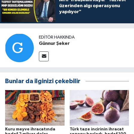
üzerinden algı operasyonu
yapılıyor"
EDITÖR HAKKINDA
Günnur Şeker
Bunlar da ilginizi çekebilir
Kuru meyve ihracatında
Türk taze incirinin ihracat