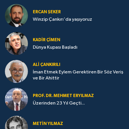
ERCAN ŞEKER
Winzip Çankırı'da yaşıyoruz
KADIR ÇIMEN
Dünya Kupası Başladı
ALI ÇANKIRILI
İman Etmek Eylem Gerektiren Bir Söz Veriş
ve Bir Ahittir
PROF. DR. MEHMET ERYILMAZ
Üzerinden 23 Yıl Geçti...
METIN YILMAZ