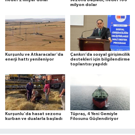
hedef 2 milyar dolar
sezonu başladı, hedef 100
milyon dolar
Kurşunlu ve Atkaracalar'da
Çankırı’da sosyal girişimcilik
enerji hattı yenileniyor
destekleri için bilgilendirme
toplantısı yapıldı
Kurşunlu'da hasat sezonu
Tüpraş, 4 Yeni Gemiyle
kurban ve dualarla başladı
Filosunu Güçlendiriyor