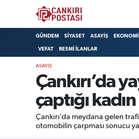
GÜNDEM
Nöbetçi Eczaneler
GÜNDEM
SİYASET
ASAYİŞ
EKONOMİ
SİYASET
Hava Durumu
VEFAT
RESMİ İLANLAR
ASAYİŞ
Namaz Vakitleri
ASAYİŞ
EKONOMİ
Trafik Durumu
Çankırı’da y
SAĞLIK
Süper Lig Puan Durumu ve Fikstür
çaptığı kadın
SPOR
Tüm Manşetler
Çankırı’da meydana gelen trafi
EĞİTİM
Son Dakika Haberleri
otomobilin çarpması sonucu ya
YAŞAM
Haber Arşivi