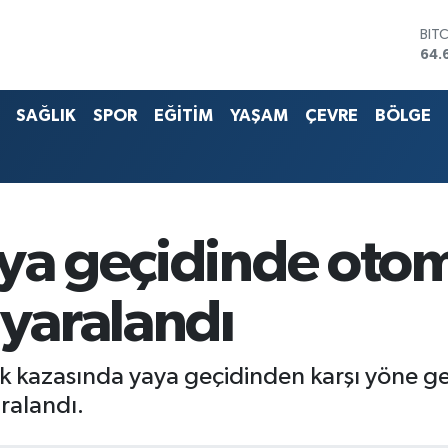
BIT
64.
DO
47,
EU
SAĞLIK
SPOR
EĞİTİM
YAŞAM
ÇEVRE
BÖLGE
55,
STE
64,
G.A
651
BİS
aya geçidinde otom
13.
 yaralandı
k kazasında yaya geçidinden karşı yöne ge
ralandı.