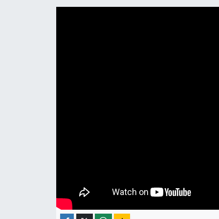
ÇEVRE
İLÇELER
RESMİ İLANLAR
KÜLTÜR
TURİZM
MAGAZİN
VEFAT
BİLİM&TEKNOLOJİ
BÖLGE