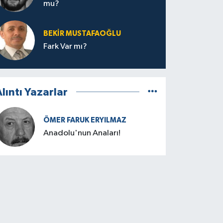
mu?
BEKIR MUSTAFAOĞLU
Fark Var mı?
lıntı Yazarlar
ÖMER FARUK ERYILMAZ
Anadolu'nun Anaları!