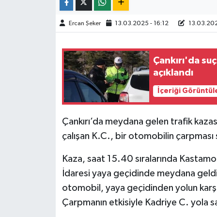
TÜRKİYE
Ercan Şeker
13.03.2025 - 16:12
13.03.202
DÜNYA
Çankırı'da suç
açıklandı
İçeriği Görüntül
Çankırı’da meydana gelen trafik kaza
çalışan K.C., bir otomobilin çarpması
Kaza, saat 15.40 sıralarında Kastamon
İdaresi yaya geçidinde meydana geld
otomobil, yaya geçidinden yolun karş
Çarpmanın etkisiyle Kadriye C. yola s