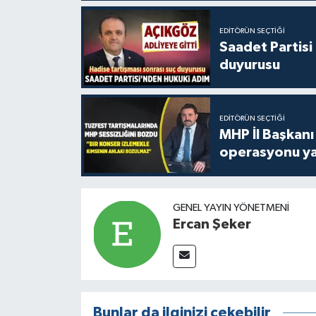
EDITÖRÜN SEÇTIĞI
Saadet Partisi
duyurusu
EDITÖRÜN SEÇTIĞI
MHP İl Başkanı
operasyonu ya
GENEL YAYIN YÖNETMENI
Ercan Şeker
Bunlar da ilginizi çekebilir