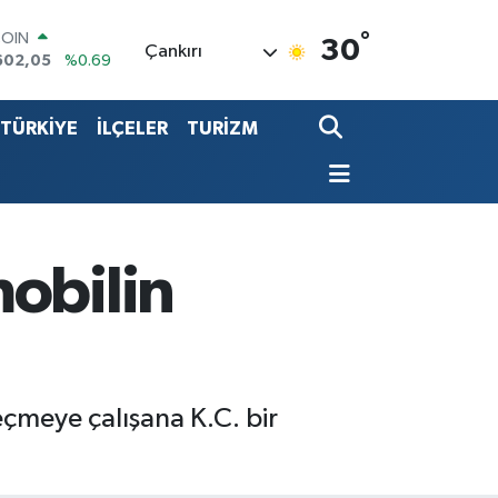
COIN
°
30
Çankırı
602,05
%0.69
LAR
6006
%0.06
RO
TÜRKİYE
İLÇELER
TURİZM
0250
%0.02
RLİN
2398
%0.2
LTIN
3.94
%0.32
T100
obilin
768
%48
çmeye çalışana K.C. bir