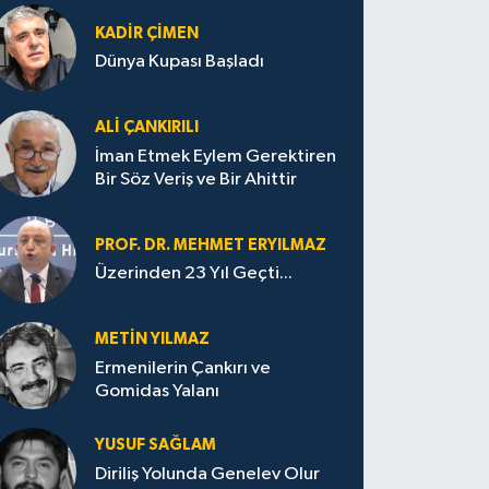
KADIR ÇIMEN
Dünya Kupası Başladı
ALI ÇANKIRILI
İman Etmek Eylem Gerektiren
Bir Söz Veriş ve Bir Ahittir
PROF. DR. MEHMET ERYILMAZ
Üzerinden 23 Yıl Geçti...
METIN YILMAZ
Ermenilerin Çankırı ve
Gomidas Yalanı
YUSUF SAĞLAM
Diriliş Yolunda Genelev Olur