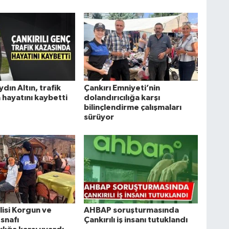
ydın Altın, trafik
Çankırı Emniyeti’nin
 hayatını kaybetti
dolandırıcılığa karşı
bilinçlendirme çalışmaları
sürüyor
lisi Korgun ve
AHBAP soruşturmasında
snafı
Çankırılı iş insanı tutuklandı