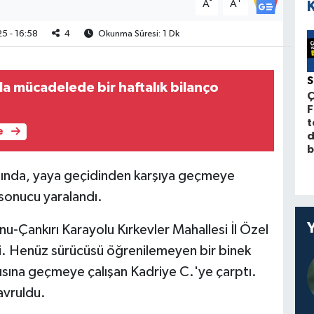
-
+
A
A
5 - 16:58
4
Okunma Süresi: 1 Dk
la mücadelede bir haftalık bilanço
Ç
F
t
e
d
b
sında, yaya geçidinden karşıya geçmeye
 sonucu yaralandı.
u-Çankırı Karayolu Kırkevler Mahallesi İl Özel
i. Henüz sürücüsü öğrenilemeyen bir binek
ısına geçmeye çalışan Kadriye C.'ye çarptı.
avruldu.