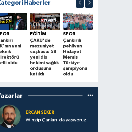
Kategori Haberler
EKONOMİ
Kurşunlu ve
Ç
SPOR
EĞİTİM
SPOR
Atkaracalar'da
f
ankırı
ÇAKÜ'de
Çankırılı
enerji hattı
H
K'nın yeni
mezuniyet
pehlivan
yenileniyor
eknik
coşkusu: 58
Hidayet
S
irektörü
yeni diş
Memiş
elli oldu
hekimi sağlık
Türkiye
ordusuna
şampiyonu
katıldı
oldu
Yazarlar
ERCAN ŞEKER
Winzip Çankırı'da yaşıyoruz