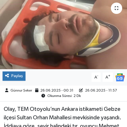
ÇEVRE
İLÇELER
RESMİ İLANLAR
KÜLTÜR
TURİZM
Paylaş
-
+
A
A
MAGAZİN
Günnur Şeker
26.06.2025 - 00:31
26.06.2025 - 11:57
Okunma Süresi: 2 Dk
VEFAT
Olay, TEM Otoyolu’nun Ankara istikameti Gebze
BİLİM&TEKNOLOJİ
ilçesi Sultan Orhan Mahallesi mevkisinde yaşandı.
BÖLGE
İddiaya göre, seyir halindeki tır, oyuncu Mehmet