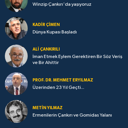
Winzip Çankırı'da yaşıyoruz
KADIR ÇIMEN
Dünya Kupası Başladı
ALI ÇANKIRILI
İman Etmek Eylem Gerektiren Bir Söz Veriş
ve Bir Ahittir
PROF. DR. MEHMET ERYILMAZ
Üzerinden 23 Yıl Geçti...
METIN YILMAZ
Ermenilerin Çankırı ve Gomidas Yalanı