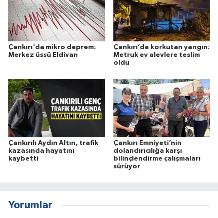
Çankırı'da mikro deprem:
Çankırı’da korkutan yangın:
Merkez üssü Eldivan
Metruk ev alevlere teslim
oldu
Çankırılı Aydın Altın, trafik
Çankırı Emniyeti’nin
kazasında hayatını
dolandırıcılığa karşı
kaybetti
bilinçlendirme çalışmaları
sürüyor
Yorumlar