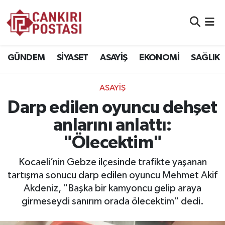
GÜNDEM
Nöbetçi Eczaneler
GÜNDEM
SİYASET
ASAYİŞ
EKONOMİ
SAĞLIK
SİYASET
Hava Durumu
ASAYİŞ
ASAYİŞ
Namaz Vakitleri
Darp edilen oyuncu dehşet
EKONOMİ
Trafik Durumu
anlarını anlattı:
"Ölecektim"
SAĞLIK
Süper Lig Puan Durumu ve Fikstür
Kocaeli’nin Gebze ilçesinde trafikte yaşanan
SPOR
Tüm Manşetler
tartışma sonucu darp edilen oyuncu Mehmet Akif
Akdeniz, "Başka bir kamyoncu gelip araya
EĞİTİM
Son Dakika Haberleri
girmeseydi sanırım orada ölecektim" dedi.
YAŞAM
Haber Arşivi