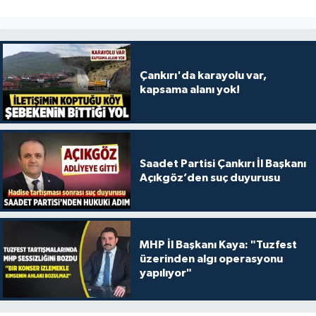
Çankırı'da karayolu var,
kapsama alanı yok!
Saadet Partisi Çankırı İl Başkanı
Açıkgöz’den suç duyurusu
MHP İl Başkanı Kaya: "Tuzfest
üzerinden algı operasyonu
yapılıyor"