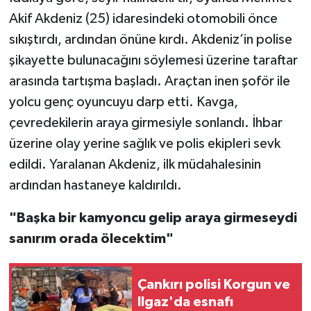
Akif Akdeniz (25) idaresindeki otomobili önce
TÜRKİYE
sıkıştırdı, ardından önüne kırdı. Akdeniz’in polise
şikayette bulunacağını söylemesi üzerine taraftar
DÜNYA
arasında tartışma başladı. Araçtan inen şoför ile
yolcu genç oyuncuyu darp etti. Kavga,
çevredekilerin araya girmesiyle sonlandı. İhbar
üzerine olay yerine sağlık ve polis ekipleri sevk
edildi. Yaralanan Akdeniz, ilk müdahalesinin
ardından hastaneye kaldırıldı.
"Başka bir kamyoncu gelip araya girmeseydi
sanırım orada ölecektim"
Çankırı polisi Korgun ve
Ilgaz'da esnafı