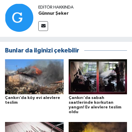
EDITÖR HAKKINDA
Günnur Şeker
Bunlar da ilginizi çekebilir
Çankırı’da köy evi alevlere
Çankırı'da sabah
teslim
saatlerinde korkutan
yangın! Ev alevlere teslim
oldu