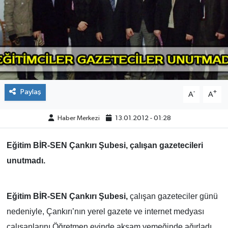
ÇEVRE
İLÇELER
RESMİ İLANLAR
Paylaş
-
+
A
A
KÜLTÜR
Haber Merkezi
13.01.2012 - 01:28
TURİZM
Eğitim BİR-SEN Çankırı Şubesi, çalışan gazetecileri
MAGAZİN
unutmadı.
VEFAT
Eğitim BİR-SEN Çankırı Şubesi,
çalışan gazeteciler günü
BİLİM&TEKNOLOJİ
nedeniyle, Çankırı’nın yerel gazete ve internet medyası
BÖLGE
çalışanlarını Öğretmen evinde akşam yemeğinde ağırladı.