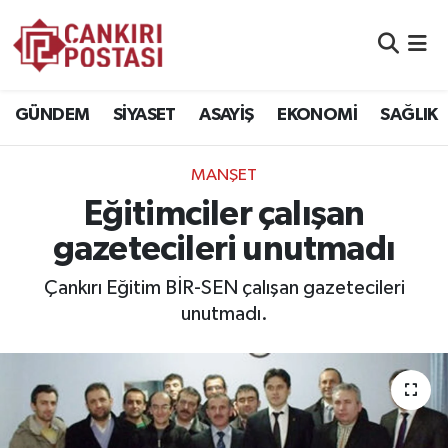
GÜNDEM
Nöbetçi Eczaneler
GÜNDEM
SİYASET
ASAYİŞ
EKONOMİ
SAĞLIK
SİYASET
Hava Durumu
MANŞET
ASAYİŞ
Namaz Vakitleri
Eğitimciler çalışan
EKONOMİ
Trafik Durumu
gazetecileri unutmadı
SAĞLIK
Süper Lig Puan Durumu ve Fikstür
Çankırı Eğitim BİR-SEN çalışan gazetecileri
unutmadı.
SPOR
Tüm Manşetler
EĞİTİM
Son Dakika Haberleri
YAŞAM
Haber Arşivi