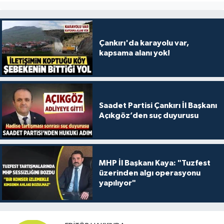
Çankırı'da karayolu var,
kapsama alanı yok!
Saadet Partisi Çankırı İl Başkanı
Açıkgöz’den suç duyurusu
MHP İl Başkanı Kaya: "Tuzfest
üzerinden algı operasyonu
yapılıyor"