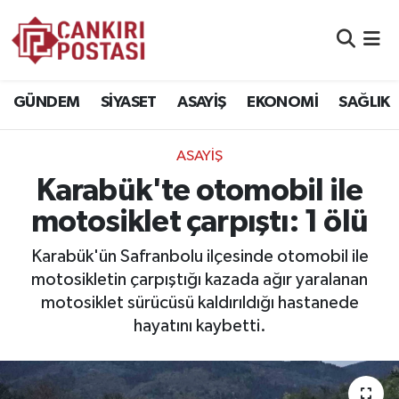
GÜNDEM
Nöbetçi Eczaneler
GÜNDEM
SİYASET
ASAYİŞ
EKONOMİ
SAĞLIK
SİYASET
Hava Durumu
ASAYİŞ
ASAYİŞ
Namaz Vakitleri
Karabük'te otomobil ile
EKONOMİ
Trafik Durumu
motosiklet çarpıştı: 1 ölü
SAĞLIK
Süper Lig Puan Durumu ve Fikstür
Karabük'ün Safranbolu ilçesinde otomobil ile
motosikletin çarpıştığı kazada ağır yaralanan
SPOR
Tüm Manşetler
motosiklet sürücüsü kaldırıldığı hastanede
hayatını kaybetti.
EĞİTİM
Son Dakika Haberleri
YAŞAM
Haber Arşivi