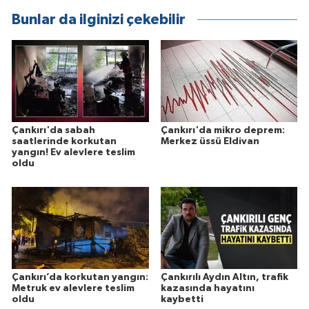
Bunlar da ilginizi çekebilir
Çankırı'da sabah
Çankırı'da mikro deprem:
saatlerinde korkutan
Merkez üssü Eldivan
yangın! Ev alevlere teslim
oldu
Çankırı’da korkutan yangın:
Çankırılı Aydın Altın, trafik
Metruk ev alevlere teslim
kazasında hayatını
oldu
kaybetti