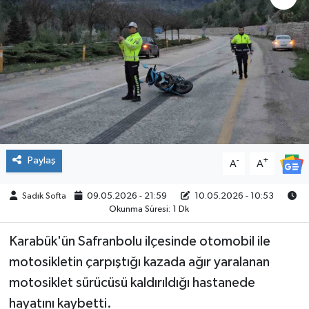
ÇEVRE
İLÇELER
RESMİ İLANLAR
KÜLTÜR
Paylaş
-
+
A
A
TURİZM
Sadık Softa
09.05.2026 - 21:59
10.05.2026 - 10:53
MAGAZİN
Okunma Süresi: 1 Dk
VEFAT
Karabük'ün Safranbolu ilçesinde otomobil ile
motosikletin çarpıştığı kazada ağır yaralanan
BİLİM&TEKNOLOJİ
motosiklet sürücüsü kaldırıldığı hastanede
hayatını kaybetti.
BÖLGE