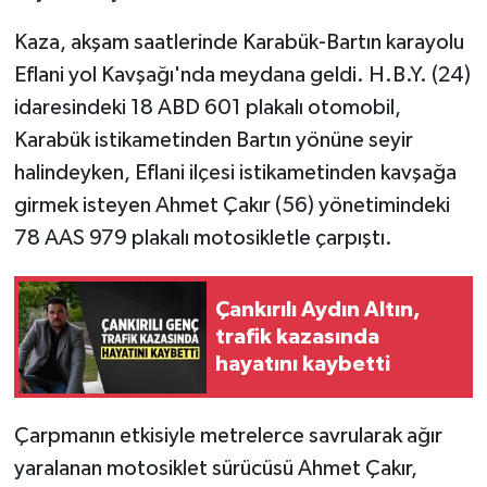
Kaza, akşam saatlerinde Karabük-Bartın karayolu
TÜRKİYE
Eflani yol Kavşağı'nda meydana geldi. H.B.Y. (24)
DÜNYA
idaresindeki 18 ABD 601 plakalı otomobil,
Karabük istikametinden Bartın yönüne seyir
halindeyken, Eflani ilçesi istikametinden kavşağa
girmek isteyen Ahmet Çakır (56) yönetimindeki
78 AAS 979 plakalı motosikletle çarpıştı.
Çankırılı Aydın Altın,
trafik kazasında
hayatını kaybetti
Çarpmanın etkisiyle metrelerce savrularak ağır
yaralanan motosiklet sürücüsü Ahmet Çakır,