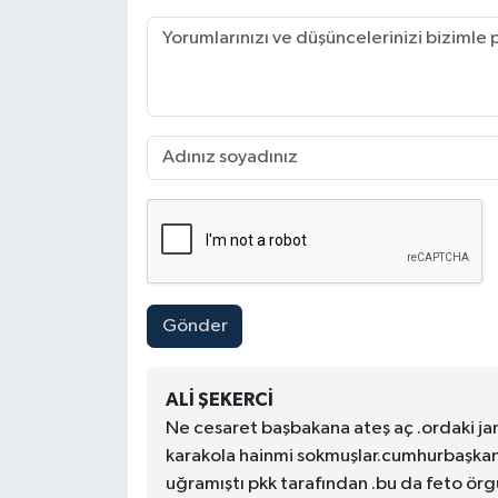
Gönder
ALI ŞEKERCI
Ne cesaret başbakana ateş aç .ordaki ja
karakola hainmi sokmuşlar.cumhurbaşka
uğramıştı pkk tarafından .bu da feto örgü