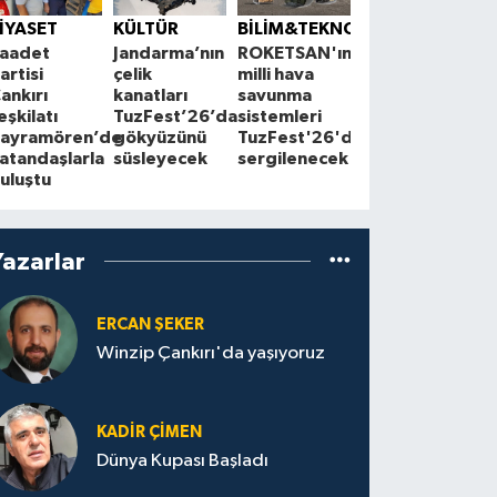
Çankırı'da
S
İYASET
KÜLTÜR
BİLİM&TEKNOLOJİ
çiftçilerle
1
aadet
Jandarma’nın
ROKETSAN'ın
Cuma
A
artisi
çelik
milli hava
buluşmaları
z
ankırı
kanatları
savunma
sürüyor
a
eşkilatı
TuzFest’26’da
sistemleri
ayramören’de
gökyüzünü
TuzFest'26'da
atandaşlarla
süsleyecek
sergilenecek
uluştu
Yazarlar
ERCAN ŞEKER
Winzip Çankırı'da yaşıyoruz
KADIR ÇIMEN
Dünya Kupası Başladı