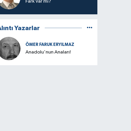
Fark Var mı?
lıntı Yazarlar
ÖMER FARUK ERYILMAZ
Anadolu'nun Anaları!