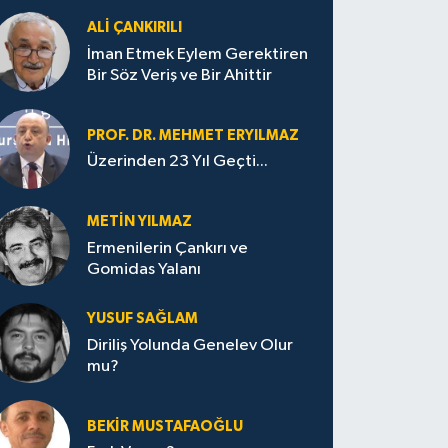
ALI ÇANKIRILI
İman Etmek Eylem Gerektiren
Bir Söz Veriş ve Bir Ahittir
PROF. DR. MEHMET ERYILMAZ
Üzerinden 23 Yıl Geçti...
METIN YILMAZ
Ermenilerin Çankırı ve
Gomidas Yalanı
YUSUF SAĞLAM
Diriliş Yolunda Genelev Olur
mu?
BEKIR MUSTAFAOĞLU