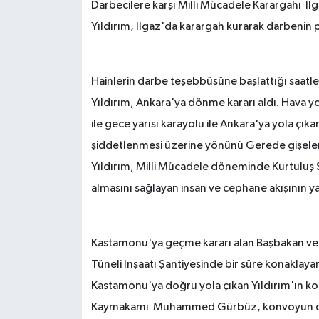
Darbecilere karşı Milli Mücadele Karargahı Il
Yıldırım, Ilgaz'da karargah kurarak darbenin 
TÜRKİYE
DÜNYA
Hainlerin darbe teşebbüsüne başlattığı saatl
Yıldırım, Ankara'ya dönme kararı aldı. Hava 
ile gece yarısı karayolu ile Ankara'ya yola çı
şiddetlenmesi üzerine yönünü Gerede gişelerin
Yıldırım, Milli Mücadele döneminde Kurtuluş 
almasını sağlayan insan ve cephane akışının yap
Kastamonu'ya geçme kararı alan Başbakan ve b
Tüneli İnşaatı Şantiyesinde bir süre konaklayan 
Kastamonu'ya doğru yola çıkan Yıldırım'ın kon
Kaymakamı Muhammed Gürbüz, konvoyun önüne