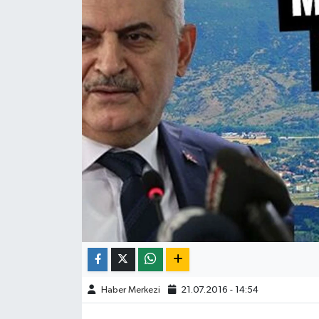
ÇEVRE
İLÇELER
RESMİ İLANLAR
KÜLTÜR
TURİZM
MAGAZİN
VEFAT
BİLİM&TEKNOLOJİ
Haber Merkezi
21.07.2016 - 14:54
BÖLGE