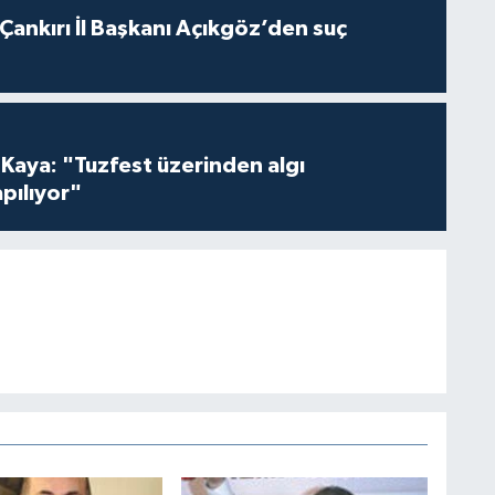
 Çankırı İl Başkanı Açıkgöz’den suç
 Kaya: "Tuzfest üzerinden algı
pılıyor"