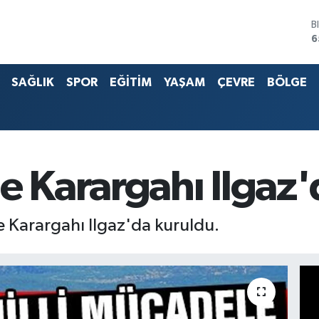
D
4
E
5
SAĞLIK
SPOR
EĞİTİM
YAŞAM
ÇEVRE
BÖLGE
S
6
G
6
B
1
B
e Karargahı Ilgaz
6
e Karargahı Ilgaz'da kuruldu.