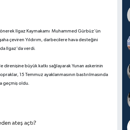
z'a dönerek Ilgaz Kaymakamı Muhammed Gürbüz'ün
aha çeviren Yıldırım, darbecilere hava desteğini
da Ilgaz'da verdi.
e direnişine büyük katkı sağlayarak Yunan askerinin
 topraklar, 15 Temmuz ayaklanmasının bastırılmasında
ha geçmiş oldu.