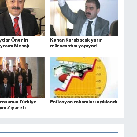
aydar Öner in
Kenan Karabacak yarın
yramı Mesajı
müracaatını yapıyor!
arosunun Türkiye
Enflasyon rakamları açıklandı
ğini Ziyareti