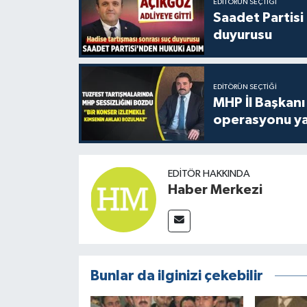
EDITÖRÜN SEÇTIĞI
Saadet Partisi
duyurusu
EDITÖRÜN SEÇTIĞI
MHP İl Başkanı
operasyonu ya
EDITÖR HAKKINDA
Haber Merkezi
Bunlar da ilginizi çekebilir