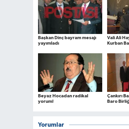
Başkan Dinç bayram mesajı
Vali Ali H
yayımladı
Kurban Ba
Beyaz Hocadan radikal
Çankırı B
yorum!
Baro Birli
Yorumlar