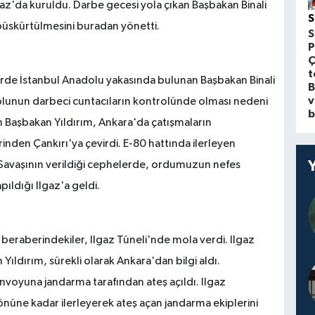
gaz'da kuruldu. Darbe gecesi yola çıkan Başbakan Binali
S
püskürtülmesini buradan yönetti.
S
P
Ç
t
erde İstanbul Anadolu yakasında bulunan Başbakan Binali
B
v
yolunun darbeci cuntacıların kontrolünde olması nedeni
b
kan Başbakan Yıldırım, Ankara'da çatışmaların
den Çankırı'ya çevirdi. E-80 hattında ilerleyen
Savaşının verildiği cephelerde, ordumuzun nefes
ıldığı Ilgaz'a geldi.
eraberindekiler, Ilgaz Tüneli'nde mola verdi. Ilgaz
Yıldırım, sürekli olarak Ankara'dan bilgi aldı.
voyuna jandarma tarafından ateş açıldı. Ilgaz
 kadar ilerleyerek ateş açan jandarma ekiplerini