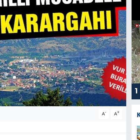
1
-
+
A
A