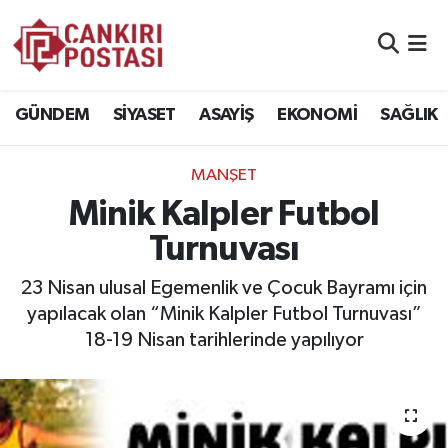
GÜNDEM
Nöbetçi Eczaneler
GÜNDEM
SİYASET
ASAYİŞ
EKONOMİ
SAĞLIK
SİYASET
Hava Durumu
MANŞET
ASAYİŞ
Namaz Vakitleri
Minik Kalpler Futbol
EKONOMİ
Trafik Durumu
Turnuvası
SAĞLIK
Süper Lig Puan Durumu ve Fikstür
23 Nisan ulusal Egemenlik ve Çocuk Bayramı için
yapılacak olan “Minik Kalpler Futbol Turnuvası”
SPOR
Tüm Manşetler
18-19 Nisan tarihlerinde yapılıyor
EĞİTİM
Son Dakika Haberleri
YAŞAM
Haber Arşivi