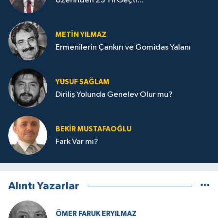
Üzerinden 23 Yıl Geçti...
METIN YILMAZ
Ermenilerin Çankırı ve Gomidas Yalanı
YUSUF SAĞLAM
Diriliş Yolunda Genelev Olur mu?
BEKIR MUSTAFAOĞLU
Fark Var mı?
Alıntı Yazarlar
ÖMER FARUK ERYILMAZ