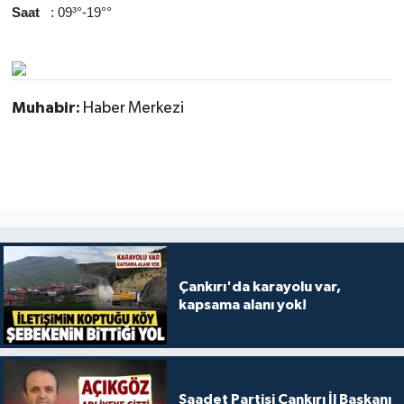
Saat
: 09³°-19°°
Muhabir:
Haber Merkezi
Çankırı'da karayolu var,
kapsama alanı yok!
Saadet Partisi Çankırı İl Başkanı