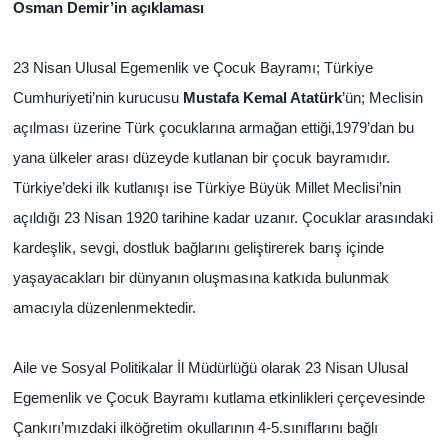
Osman Demir’in açıklaması
TÜRKİYE
23 Nisan Ulusal Egemenlik ve Çocuk Bayramı; Türkiye
DÜNYA
Cumhuriyeti’nin kurucusu
Mustafa Kemal Atatürk
’ün; Meclisin
açılması üzerine Türk çocuklarına armağan ettiği,1979’dan bu
yana ülkeler arası düzeyde kutlanan bir çocuk bayramıdır.
Türkiye’deki ilk kutlanışı ise Türkiye Büyük Millet Meclisi’nin
açıldığı 23 Nisan 1920 tarihine kadar uzanır. Çocuklar arasındaki
kardeşlik, sevgi, dostluk bağlarını geliştirerek barış içinde
yaşayacakları bir dünyanın oluşmasına katkıda bulunmak
amacıyla düzenlenmektedir.
Aile ve Sosyal Politikalar İl Müdürlüğü olarak 23 Nisan Ulusal
Egemenlik ve Çocuk Bayramı kutlama etkinlikleri çerçevesinde
Çankırı’mızdaki ilköğretim okullarının 4-5.sınıflarını bağlı