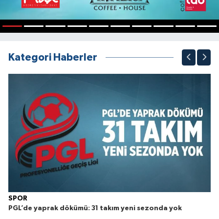
1
2
3
4
5
6
7
8
9
10
Kategori Haberler
SPOR
PGL’de yaprak dökümü: 31 takım yeni sezonda yok