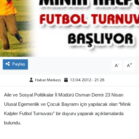
ÇEVRE
İLÇELER
RESMİ İLANLAR
KÜLTÜR
Paylaş
-
+
A
A
TURİZM
Haber Merkezi
13.04.2012 - 21:26
MAGAZİN
Aile ve Sosyal Politikalar İl Müdürü Osman Demir 23 Nisan
Ulusal Egemenlik ve Çocuk Bayramı için yapılacak olan “Minik
VEFAT
Kalpler Futbol Turnuvası” bir duyuru yaparak açıklamalarda
BİLİM&TEKNOLOJİ
bulundu.
BÖLGE