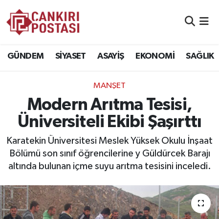
GÜNDEM
Nöbetçi Eczaneler
GÜNDEM
SİYASET
ASAYİŞ
EKONOMİ
SAĞLIK
SİYASET
Hava Durumu
MANŞET
ASAYİŞ
Namaz Vakitleri
Modern Arıtma Tesisi,
EKONOMİ
Trafik Durumu
Üniversiteli Ekibi Şaşırttı
SAĞLIK
Süper Lig Puan Durumu ve Fikstür
Karatekin Üniversitesi Meslek Yüksek Okulu İnşaat
Bölümü son sınıf öğrencilerine y Güldürcek Barajı
SPOR
Tüm Manşetler
altında bulunan içme suyu arıtma tesisini inceledi.
EĞİTİM
Son Dakika Haberleri
YAŞAM
Haber Arşivi