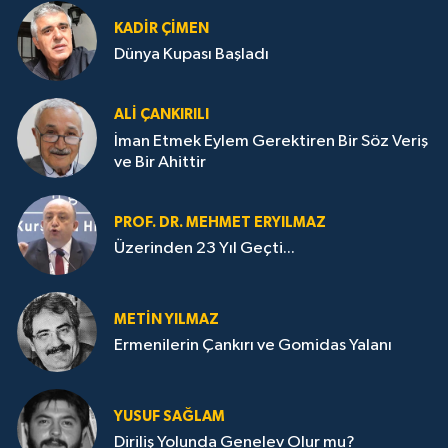
KADIR ÇIMEN
Dünya Kupası Başladı
ALI ÇANKIRILI
İman Etmek Eylem Gerektiren Bir Söz Veriş
ve Bir Ahittir
PROF. DR. MEHMET ERYILMAZ
Üzerinden 23 Yıl Geçti...
METIN YILMAZ
Ermenilerin Çankırı ve Gomidas Yalanı
YUSUF SAĞLAM
Diriliş Yolunda Genelev Olur mu?