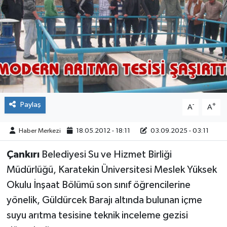
ÇEVRE
İLÇELER
RESMİ İLANLAR
KÜLTÜR
Paylaş
-
+
A
A
TURİZM
Haber Merkezi
18.05.2012 - 18:11
03.09.2025 - 03:11
MAGAZİN
Çankırı
Belediyesi Su ve Hizmet Birliği
Müdürlüğü, Karatekin Üniversitesi Meslek Yüksek
VEFAT
Okulu İnşaat Bölümü son sınıf öğrencilerine
BİLİM&TEKNOLOJİ
yönelik, Güldürcek Barajı altında bulunan içme
suyu arıtma tesisine teknik inceleme gezisi
BÖLGE