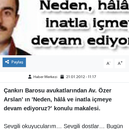
ÇEVRE
İLÇELER
RESMİ İLANLAR
KÜLTÜR
Paylaş
-
+
A
A
TURİZM
Haber Merkezi
21.01.2012 - 11:17
MAGAZİN
Çankırı Barosu avukatlarından Av. Özer
VEFAT
Arslan’ ın 'N
eden, hâlâ ve inatla içmeye
devam ediyoruz?' konulu makalesi.
BİLİM&TEKNOLOJİ
Sevgili okuyucularım… Sevgili dostlar… Bugün
BÖLGE