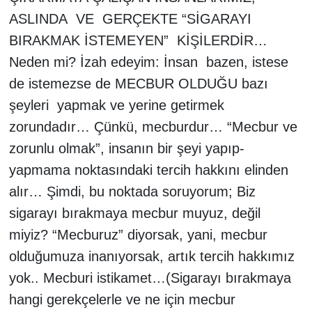
ASLINDA
VE
GERÇEKTE “SİGARAYI
BIRAKMAK İSTEMEYEN”
KİŞİLERDİR…
Neden mi? İzah edeyim: İnsan
bazen, istese
de istemezse de MECBUR OLDUĞU bazı
şeyleri
yapmak ve yerine getirmek
zorundadır… Çünkü, mecburdur… “Mecbur ve
zorunlu olmak”, insanın bir şeyi yapıp-
yapmama noktasındaki tercih hakkını elinden
alır… Şimdi, bu noktada soruyorum; Biz
sigarayı bırakmaya mecbur muyuz, değil
miyiz? “Mecburuz” diyorsak, yani, mecbur
olduğumuza inanıyorsak, artık tercih hakkımız
yok.. Mecburi istikamet…(Sigarayı bırakmaya
hangi gerekçelerle ve ne için mecbur