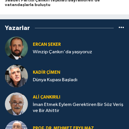
Saadet Partisi Çankırı teşkilatı Bayramören’de
vatandaşlarla buluştu
Yazarlar
ERCAN ŞEKER
Winzip Çankırı'da yaşıyoruz
KADIR ÇIMEN
Dünya Kupası Başladı
ALI ÇANKIRILI
İman Etmek Eylem Gerektiren Bir Söz Veriş
ve Bir Ahittir
PROF. DR. MEHMET ERYILMAZ