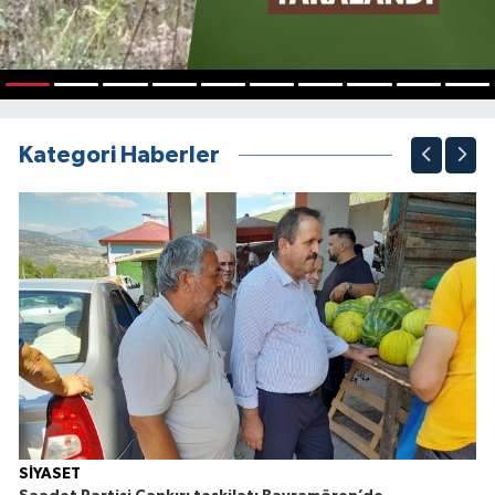
1
2
3
4
5
6
7
8
9
10
Kategori Haberler
SİYASET