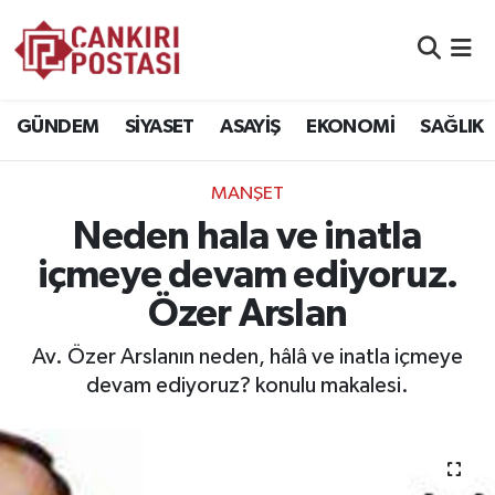
GÜNDEM
Nöbetçi Eczaneler
GÜNDEM
SİYASET
ASAYİŞ
EKONOMİ
SAĞLIK
SİYASET
Hava Durumu
MANŞET
ASAYİŞ
Namaz Vakitleri
Neden hala ve inatla
EKONOMİ
Trafik Durumu
içmeye devam ediyoruz.
Özer Arslan
SAĞLIK
Süper Lig Puan Durumu ve Fikstür
Av. Özer Arslanın neden, hâlâ ve inatla içmeye
SPOR
Tüm Manşetler
devam ediyoruz? konulu makalesi.
EĞİTİM
Son Dakika Haberleri
YAŞAM
Haber Arşivi