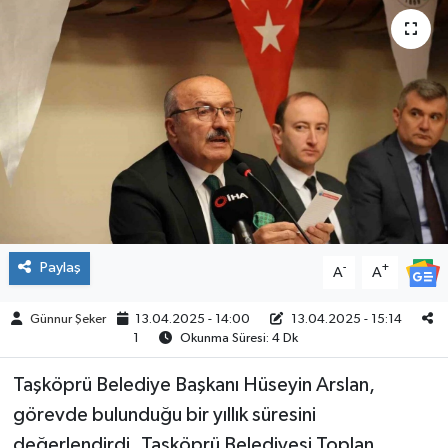
ÇEVRE
İLÇELER
RESMİ İLANLAR
KÜLTÜR
TURİZM
Paylaş
-
+
A
A
MAGAZİN
Günnur Şeker
13.04.2025 - 14:00
13.04.2025 - 15:14
1
Okunma Süresi: 4 Dk
VEFAT
Taşköprü Belediye Başkanı Hüseyin Arslan,
BİLİM&TEKNOLOJİ
görevde bulunduğu bir yıllık süresini
BÖLGE
değerlendirdi. Taşköprü Belediyesi Toplan