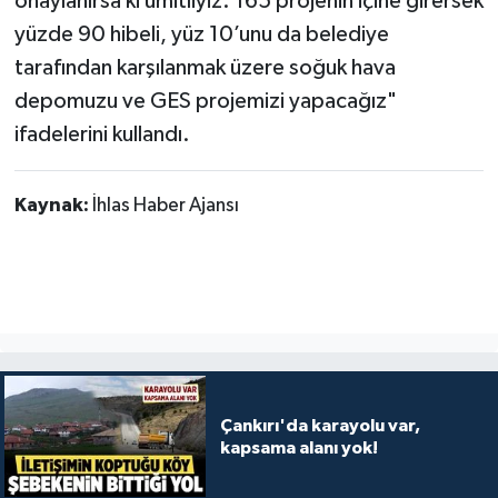
onaylanırsa ki ümitliyiz. 165 projenin içine girersek
yüzde 90 hibeli, yüz 10’unu da belediye
tarafından karşılanmak üzere soğuk hava
depomuzu ve GES projemizi yapacağız"
ifadelerini kullandı.
Kaynak:
İhlas Haber Ajansı
Çankırı'da karayolu var,
kapsama alanı yok!