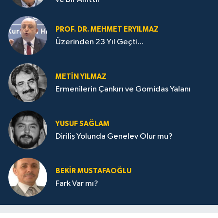
PROF. DR. MEHMET ERYILMAZ
Üzerinden 23 Yıl Geçti...
METIN YILMAZ
Ermenilerin Çankırı ve Gomidas Yalanı
YUSUF SAĞLAM
Diriliş Yolunda Genelev Olur mu?
BEKIR MUSTAFAOĞLU
Fark Var mı?