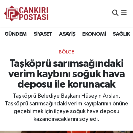
GÜNDEM
Nöbetçi Eczaneler
GÜNDEM
SİYASET
ASAYİŞ
EKONOMİ
SAĞLIK
SİYASET
Hava Durumu
BÖLGE
ASAYİŞ
Namaz Vakitleri
Taşköprü sarımsağındaki
EKONOMİ
Trafik Durumu
verim kaybını soğuk hava
deposu ile korunacak
SAĞLIK
Süper Lig Puan Durumu ve Fikstür
Taşköprü Belediye Başkanı Hüseyin Arslan,
SPOR
Tüm Manşetler
Taşköprü sarımsağındaki verim kayıplarının önüne
geçebilmek için ilçeye soğuk hava deposu
EĞİTİM
Son Dakika Haberleri
kazandıracaklarını söyledi.
YAŞAM
Haber Arşivi