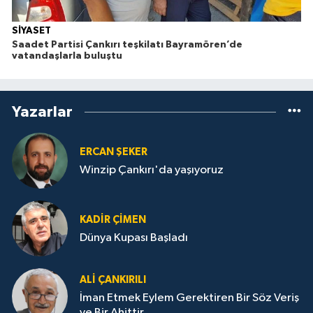
SİYASET
Saadet Partisi Çankırı teşkilatı Bayramören’de
vatandaşlarla buluştu
Yazarlar
ERCAN ŞEKER
Winzip Çankırı'da yaşıyoruz
KADIR ÇIMEN
Dünya Kupası Başladı
ALI ÇANKIRILI
İman Etmek Eylem Gerektiren Bir Söz Veriş
ve Bir Ahittir