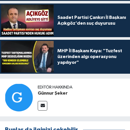
Saadet Partisi Çankırı İl Başkanı
Açıkgöz’den suç duyurusu
MHP İl Başkanı Kaya: "Tuzfest
üzerinden algı operasyonu
yapılıyor"
EDITÖR HAKKINDA
Günnur Şeker
Bunlar da ilginizi çekebilir