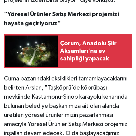
projelerimizden birisi oluyor" diye konuştu.
"Yöresel Ürünler Satış Merkezi projemizi
hayata geçiriyoruz"
Çorum, Anadolu Şiir
Akşamları'na ev
sahipliği yapacak
Cuma pazarındaki eksiklikleri tamamlayacaklarını
belirten Arslan, "Taşköprü’de köprübaşı
mevkiinde Kastamonu-Sinop karayolu kenarında
bulunan belediye başkanımıza ait olan alanda
üretilen yöresel ürünlerimizin pazarlanması
amacıyla Yöresel Ürünler Satış Merkezi projemiz
inşallah devam edecek. O da başlayacağımız