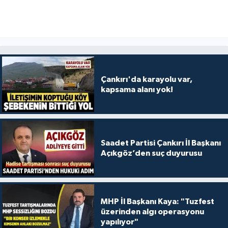
Çankırı'da karayolu var,
kapsama alanı yok!
Saadet Partisi Çankırı İl Başkanı
Açıkgöz’den suç duyurusu
MHP İl Başkanı Kaya: "Tuzfest
üzerinden algı operasyonu
yapılıyor"