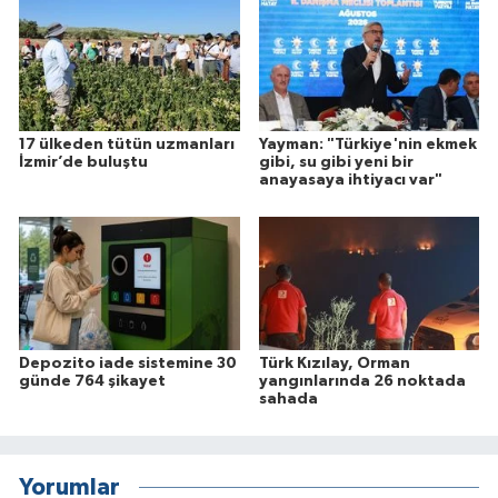
17 ülkeden tütün uzmanları
Yayman: "Türkiye'nin ekmek
İzmir’de buluştu
gibi, su gibi yeni bir
anayasaya ihtiyacı var"
Depozito iade sistemine 30
Türk Kızılay, Orman
günde 764 şikayet
yangınlarında 26 noktada
sahada
Yorumlar