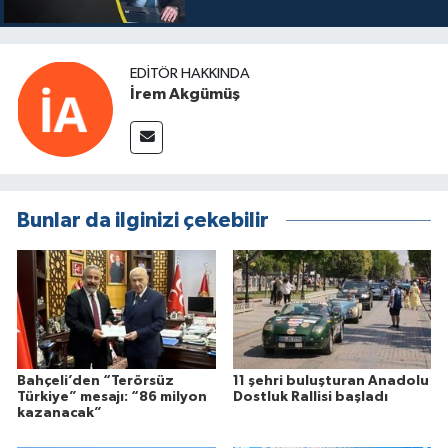
EDITÖR HAKKINDA
İrem Akgümüş
Bunlar da ilginizi çekebilir
Bahçeli’den “Terörsüz
11 şehri buluşturan Anadolu
Türkiye” mesajı: “86 milyon
Dostluk Rallisi başladı
kazanacak”