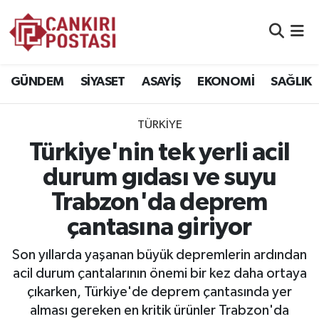
GÜNDEM
Nöbetçi Eczaneler
GÜNDEM
SİYASET
ASAYİŞ
EKONOMİ
SAĞLIK
SİYASET
Hava Durumu
TÜRKİYE
ASAYİŞ
Namaz Vakitleri
Türkiye'nin tek yerli acil
EKONOMİ
Trafik Durumu
durum gıdası ve suyu
Trabzon'da deprem
SAĞLIK
Süper Lig Puan Durumu ve Fikstür
çantasına giriyor
SPOR
Tüm Manşetler
Son yıllarda yaşanan büyük depremlerin ardından
EĞİTİM
Son Dakika Haberleri
acil durum çantalarının önemi bir kez daha ortaya
çıkarken, Türkiye'de deprem çantasında yer
YAŞAM
Haber Arşivi
alması gereken en kritik ürünler Trabzon'da