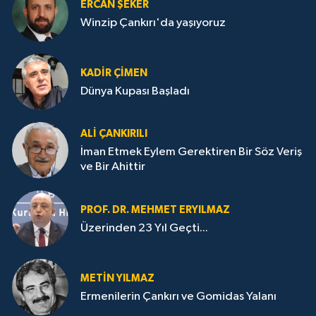
ERCAN ŞEKER
Winzip Çankırı'da yaşıyoruz
KADIR ÇIMEN
Dünya Kupası Başladı
ALI ÇANKIRILI
İman Etmek Eylem Gerektiren Bir Söz Veriş
ve Bir Ahittir
PROF. DR. MEHMET ERYILMAZ
Üzerinden 23 Yıl Geçti...
METIN YILMAZ
Ermenilerin Çankırı ve Gomidas Yalanı