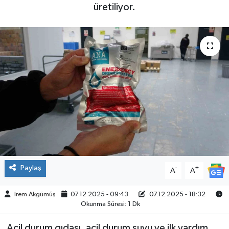
üretiliyor.
ÇEVRE
İLÇELER
RESMİ İLANLAR
KÜLTÜR
TURİZM
MAGAZİN
Paylaş
-
+
A
A
VEFAT
İrem Akgümüş
07.12.2025 - 09:43
07.12.2025 - 18:32
BİLİM&TEKNOLOJİ
Okunma Süresi: 1 Dk
BÖLGE
Acil durum gıdası, acil durum suyu ve ilk yardım