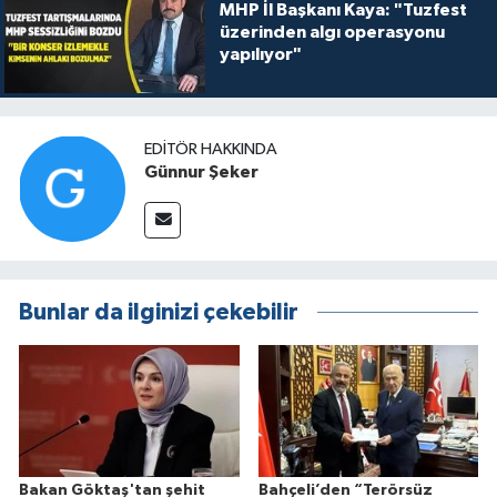
MHP İl Başkanı Kaya: "Tuzfest
üzerinden algı operasyonu
yapılıyor"
EDITÖR HAKKINDA
Günnur Şeker
Bunlar da ilginizi çekebilir
Bakan Göktaş'tan şehit
Bahçeli’den “Terörsüz