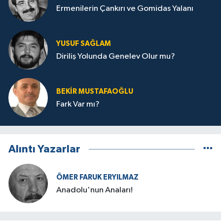
Ermenilerin Çankırı ve Gomidas Yalanı
YUSUF SAĞLAM
Diriliş Yolunda Genelev Olur mu?
BEKIR MUSTAFAOĞLU
Fark Var mı?
Alıntı Yazarlar
ÖMER FARUK ERYILMAZ
Anadolu'nun Anaları!