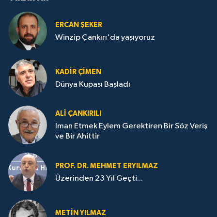
ERCAN ŞEKER
Winzip Çankırı'da yaşıyoruz
KADIR ÇIMEN
Dünya Kupası Başladı
ALI ÇANKIRILI
İman Etmek Eylem Gerektiren Bir Söz Veriş
ve Bir Ahittir
PROF. DR. MEHMET ERYILMAZ
Üzerinden 23 Yıl Geçti...
METIN YILMAZ