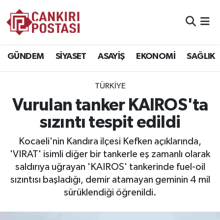
GÜNDEM
Nöbetçi Eczaneler
GÜNDEM
SİYASET
ASAYİŞ
EKONOMİ
SAĞLIK
SİYASET
Hava Durumu
TÜRKİYE
ASAYİŞ
Namaz Vakitleri
Vurulan tanker KAIROS'ta
EKONOMİ
Trafik Durumu
sızıntı tespit edildi
SAĞLIK
Süper Lig Puan Durumu ve Fikstür
Kocaeli'nin Kandıra ilçesi Kefken açıklarında,
'VIRAT' isimli diğer bir tankerle eş zamanlı olarak
SPOR
Tüm Manşetler
saldırıya uğrayan 'KAIROS' tankerinde fuel-oil
sızıntısı başladığı, demir atamayan geminin 4 mil
EĞİTİM
Son Dakika Haberleri
sürüklendiği öğrenildi.
YAŞAM
Haber Arşivi