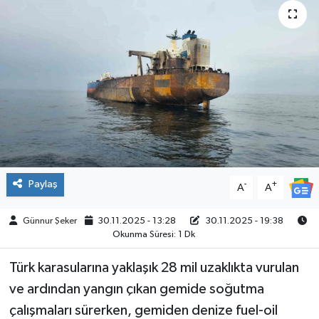
ÇEVRE
İLÇELER
RESMİ İLANLAR
KÜLTÜR
TURİZM
Paylaş
-
+
A
A
MAGAZİN
Günnur Şeker
30.11.2025 - 13:28
30.11.2025 - 19:38
Okunma Süresi: 1 Dk
VEFAT
Türk karasularına yaklaşık 28 mil uzaklıkta vurulan
BİLİM&TEKNOLOJİ
ve ardından yangın çıkan gemide soğutma
çalışmaları sürerken, gemiden denize fuel-oil
BÖLGE