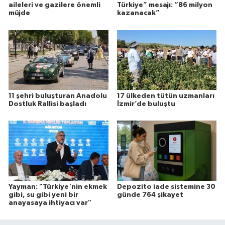
aileleri ve gazilere önemli
Türkiye” mesajı: “86 milyon
müjde
kazanacak”
11 şehri buluşturan Anadolu
17 ülkeden tütün uzmanları
Dostluk Rallisi başladı
İzmir’de buluştu
Yayman: "Türkiye'nin ekmek
Depozito iade sistemine 30
gibi, su gibi yeni bir
günde 764 şikayet
anayasaya ihtiyacı var"