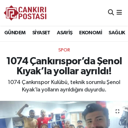
GÜNDEM
Nöbetçi Eczaneler
GÜNDEM
SİYASET
ASAYİŞ
EKONOMİ
SAĞLIK
SİYASET
Hava Durumu
SPOR
ASAYİŞ
Namaz Vakitleri
1074 Çankırıspor’da Şenol
EKONOMİ
Trafik Durumu
Kıyak’la yollar ayrıldı!
SAĞLIK
Süper Lig Puan Durumu ve Fikstür
1074 Çankırıspor Kulübü, teknik sorumlu Şenol
Kıyak’la yolların ayrıldığını duyurdu.
SPOR
Tüm Manşetler
EĞİTİM
Son Dakika Haberleri
YAŞAM
Haber Arşivi