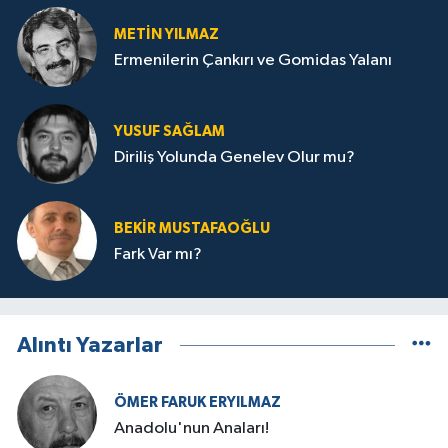
METIN YILMAZ
Ermenilerin Çankırı ve Gomidas Yalanı
YUSUF SAĞLAM
Diriliş Yolunda Genelev Olur mu?
BEKIR MUSTAFAOĞLU
Fark Var mı?
Alıntı Yazarlar
ÖMER FARUK ERYILMAZ
Anadolu'nun Anaları!