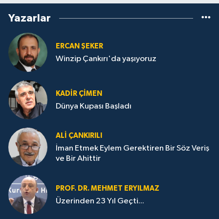
Yazarlar
ERCAN ŞEKER
Winzip Çankırı'da yaşıyoruz
KADIR ÇIMEN
Dünya Kupası Başladı
ALI ÇANKIRILI
İman Etmek Eylem Gerektiren Bir Söz Veriş
ve Bir Ahittir
PROF. DR. MEHMET ERYILMAZ
Üzerinden 23 Yıl Geçti...