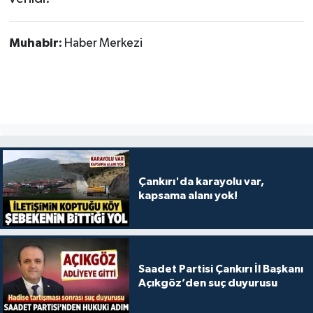
TÜRKİYE
Muhabir:
Haber Merkezi
DÜNYA
Çankırı'da karayolu var,
kapsama alanı yok!
Saadet Partisi Çankırı İl Başkanı
Açıkgöz’den suç duyurusu