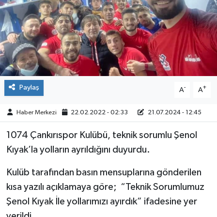
ÇEVRE
İLÇELER
RESMİ İLANLAR
Paylaş
-
+
A
A
KÜLTÜR
Haber Merkezi
22.02.2022 - 02:33
21.07.2024 - 12:45
TURİZM
1074 Çankırıspor Kulübü, teknik sorumlu Şenol
MAGAZİN
Kıyak’la yolların ayrıldığını duyurdu.
VEFAT
Kulüb tarafından basın mensuplarına gönderilen
kısa yazılı açıklamaya göre; “Teknik Sorumlumuz
BİLİM&TEKNOLOJİ
Şenol Kıyak İle yollarımızı ayırdık” ifadesine yer
BÖLGE
verildi.