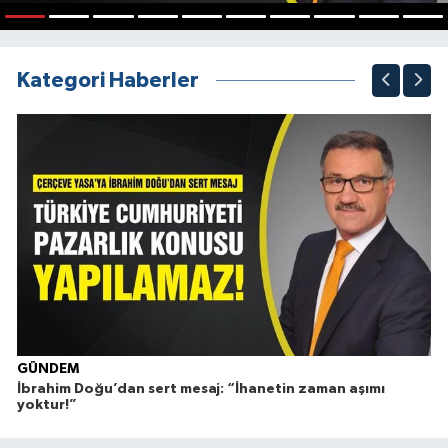
1
2
3
4
5
6
7
8
9
10
Kategori Haberler
GÜNDEM
İbrahim Doğu’dan sert mesaj: “İhanetin zaman aşımı
Ç
yoktur!”