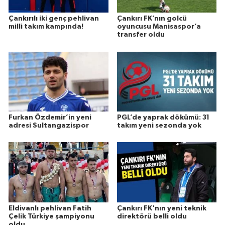
Çankırılı iki genç pehlivan
Çankırı FK’nın golcü
milli takım kampında!
oyuncusu Manisaspor’a
transfer oldu
Furkan Özdemir’in yeni
PGL’de yaprak dökümü: 31
adresi Sultangazispor
takım yeni sezonda yok
Eldivanlı pehlivan Fatih
Çankırı FK'nın yeni teknik
Çelik Türkiye şampiyonu
direktörü belli oldu
oldu